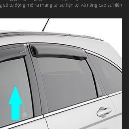
 sẽ tự động mở ra mang lại sự tiện lợi và nâng cao sự hiện