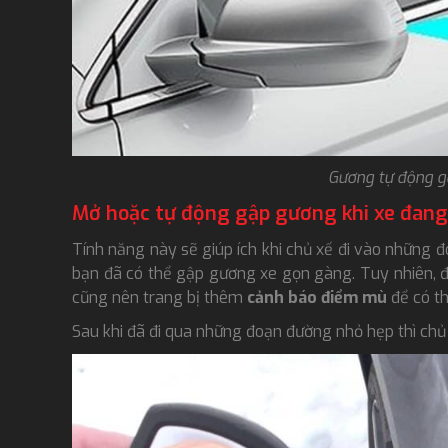
Gương tự động g
Mở hoặc tự động gập gương khi xe đang
Tính năng này sẽ giúp ích khi chủ xế đi vào những 
bạn đã có thể gập gương xe gọn gàng. Tuy nhiên, đ
cũng nên trang bị thêm
cảnh báo điểm mù
để có t
Sau khi đã đi qua những đoạn đường nhỏ hẹp thì chủ