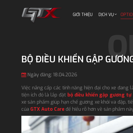
GIỚI THIỆU
DỊCH VỤ
OPTIO
BỘ ĐIỀU KHIỂN GẬP GƯƠN
Ngày đăng: 18.04.2026
Việc nâng cấp các tính năng hiện đại cho xe đang 
tiện ích đó là lắp đặt
bộ điều khiển gập gương tự
xe sản phẩm giúp hạn chế gương xe khỏi va đập, tiế
của
GTX Auto Care
để hiểu rõ hơn về sản phẩm này