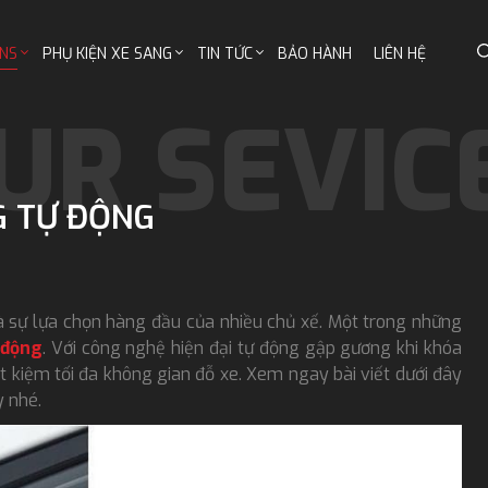
NS
PHỤ KIỆN XE SANG
TIN TỨC
BẢO HÀNH
LIÊN HỆ
G TỰ ĐỘNG
là sự lựa chọn hàng đầu của nhiều chủ xế. Một trong những
 động
. Với công nghệ hiện đại tự động gập gương khi khóa
t kiệm tối đa không gian đỗ xe. Xem ngay bài viết dưới đây
 nhé.