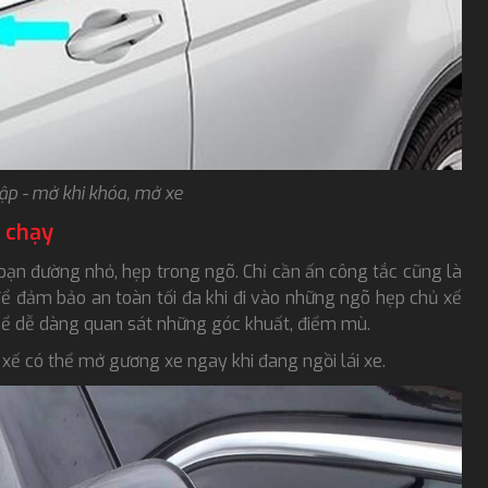
ập - mở khi khóa, mở xe
 chạy
đoạn đường nhỏ, hẹp trong ngõ. Chỉ cần ấn công tắc cũng là
ể đảm bảo an toàn tối đa khi đi vào những ngõ hẹp chủ xế
hể dễ dàng quan sát những góc khuất, điểm mù.
 xế có thể mở gương xe ngay khi đang ngồi lái xe.