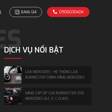
0906030404
BẢNG GIÁ
DỊCH VỤ NỔI BẬT
LOA MERCEDES - HỆ THỐNG LOA
BURMESTER CHÍNH HÃNG MERCEDES
NÂNG CẤP ỐP LOA BURMESTER CHO
MERCEDES GLC, E, C CLASS