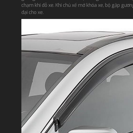
chạm khi đỗ xe. Khi chủ xế mở khóa xe, bộ gập gương
đại cho xe.