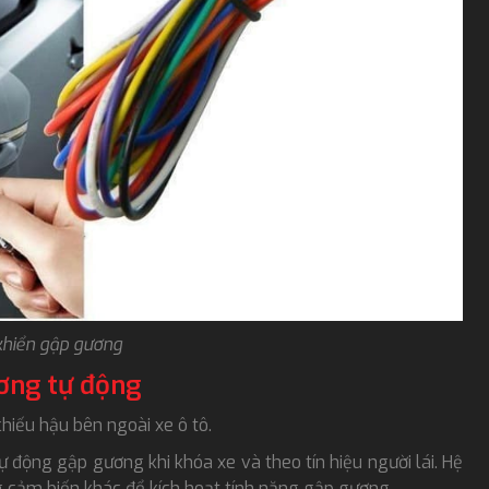
khiển gập gương
ương tự động
iếu hậu bên ngoài xe ô tô.
 động gập gương khi khóa xe và theo tín hiệu người lái. Hệ
ng cảm biến khác để kích hoạt tính năng gập gương.