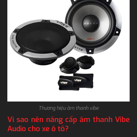
Thương hiệu âm thanh vibe
Vì sao nên nâng cấp âm thanh Vibe
Audio cho xe ô tô?