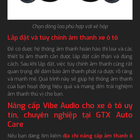
Chọn dòng loa phù hợp với xế hộp
Lắp đặt và tùy chỉnh âm thanh xe ô tô
Để có được hệ thống âm thanh hoàn hảo thì loa và các
thiết bị âm thanh cần được lắp đặt cẩn thận và đúng
cách. Sau khi lắp đặt, việc tùy chỉnh âm thanh cũng rất
quan trọng để đảm bảo âm thanh phát ra được rõ ràng
và mạnh mẽ. Quá trình này sẽ giúp hệ thống âm thanh
của bạn hoạt động hiệu quả và mang đến trải nghiệm
âm thanh thú vị cho bạn.
Nâng cấp Vibe Audio cho xe ô tô uy
tín, chuyên nghiệp tại GTX Auto
Care
Nếu bạn đang tìm kiếm
địa chỉ nâng cấp âm thanh ô