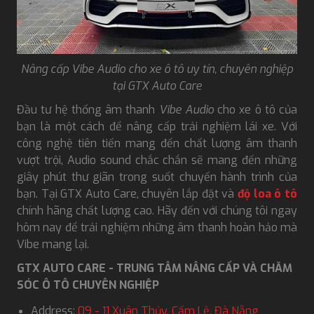
Nâng cấp Vibe Audio cho xe ô tô uy tín, chuyên nghiệp
tại GTX Auto Care
Đầu tư hệ thống âm thanh
Vibe Audio
cho xe ô tô của
bạn là một cách để nâng cấp trải nghiệm lái xe. Với
công nghệ tiên tiến mang đến chất lượng âm thanh
vượt trội, Audio sound chắc chắn sẽ mang đến những
giây phút thư giãn trong suốt chuyến hành trình của
bạn. Tại GTX Auto Care, chuyên lắp đặt và
độ loa ô tô
chính hãng chất lượng cao. Hãy đến với chúng tôi ngay
hôm nay để trải nghiệm những âm thanh hoàn hảo mà
Vibe mang lại.
GTX AUTO CARE - TRUNG TÂM NÂNG CẤP VÀ CHĂM
SÓC Ô TÔ CHUYÊN NGHIỆP
Address:
09 - 11 Xuân Thủy, Cẩm Lệ, Đà Nẵng