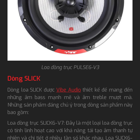
Loa đồng trục PULSE6-V3
Dòng SLICK
Dòng loa SLICK được
Vibe Audio
thiết kế để mang đến
những âm bass mạnh mẽ và âm treble mượt mà.
Những sản phẩm đáng chú ý trong dòng sản phẩm này
bao gồm:
Loa đồng trục SLICK6-V7: Đây là một loại loa đồng trục
có tính linh hoạt cao với khả năng tái tạo âm thanh tự
nhiên và chi tiết ở nhiều tần số khác nhau. Loa SLICK6-