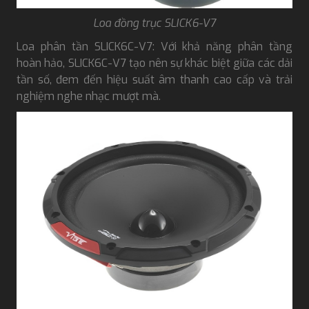
Loa đồng trục SLICK6-V7
Loa phân tần SLICK6C-V7: Với khả năng phân tầng
hoàn hảo, SLICK6C-V7 tạo nên sự khác biệt giữa các dải
tần số, đem đến hiệu suất âm thanh cao cấp và trải
nghiệm nghe nhạc mượt mà.