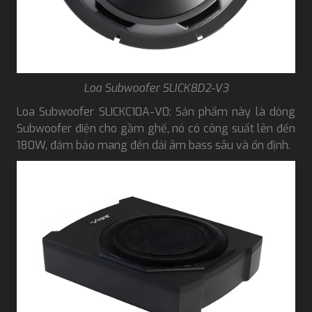
Loa Subwoofer SLICK8D2-V3
Loa Subwoofer SLICKC10A-V0: Sản phẩm này là dòng
Subwoofer điện cho gầm ghế, nó có công suất lên đến
180W, đảm bảo mang đến dải âm bass sâu và ổn định.