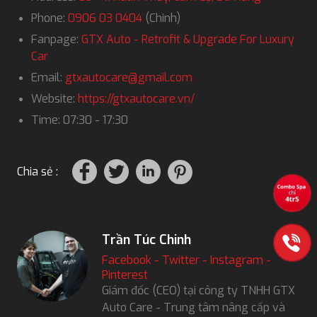
Phone:
0906 03 0404
(Chinh)
Fanpage:
GTX Auto - Retrofit & Upgrade For Luxury
Car
Email:
gtxautocare@gmail.com
Website:
https://gtxautocare.vn/
Time: 07:30 - 17:30
Chia sẻ :
Trần Túc Chinh
Facebook
-
Twitter
-
Instagram
-
Pinterest
Giám đốc (CEO) tại công ty TNHH GTX
Auto Care - Trung tâm nâng cấp và