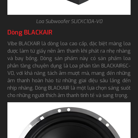
Loa Subwoofer SLICKC10A-V0
Dòng BLACKAIR
Vibe BLACKAIR là dòng loa cao cấp, đặc biệt màng loa
được làm từ giấy nên âm thanh khi phát ra nhẹ nhàng
và bay bổng. Dòng sản phẩm này có sản phẩm loa
phân tầng chuyên dụng là Loa phân tần BLACKAIR6C-
V0, với khả năng tách âm mượt mà, mang đến những
âm thanh hoàn hảo từ những giai điệu sâu lắng đến
nhịp nhàng. Dòng BLACKAIR là một lựa chọn sáng suốt
cho những người thích âm thanh tinh tế và sang trọng.