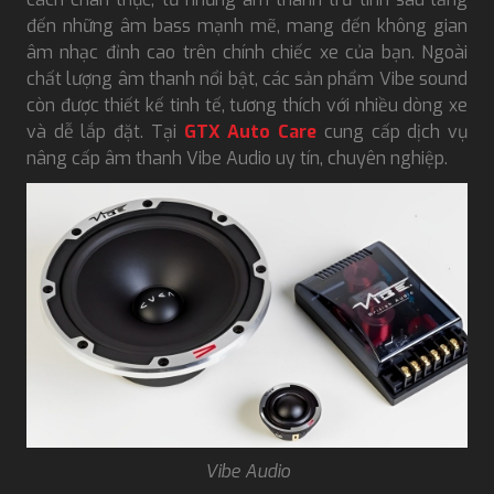
đến những âm bass mạnh mẽ, mang đến không gian
âm nhạc đỉnh cao trên chính chiếc xe của bạn. Ngoài
chất lượng âm thanh nổi bật, các sản phẩm Vibe sound
còn được thiết kế tinh tế, tương thích với nhiều dòng xe
và dễ lắp đặt. Tại
GTX Auto Care
cung cấp dịch vụ
nâng cấp âm thanh Vibe Audio uy tín, chuyên nghiệp.
Vibe Audio