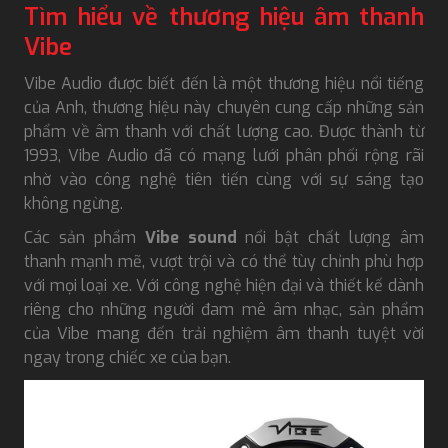
Tìm hiểu về thương hiệu âm thanh
Vibe
Vibe Audio được biết đến là một thương hiệu nổi tiếng
của Anh, thương hiệu này chuyên cung cấp những sản
phẩm về âm thanh với chất lượng cao. Được thành từ
1993, Vibe Audio đã có mạng lưới phân phối rộng rãi
nhờ vào công nghệ tiên tiến cùng với sự sáng tạo
không ngừng.
Các sản phẩm
Vibe sound
nổi bật chất lượng âm
thanh mạnh mẽ, vượt trội và có thể tùy chỉnh phù hợp
với mọi loại xe. Với công nghệ hiện đại và thiết kế dành
riêng cho những người đam mê âm nhạc, sản phẩm
của Vibe mang đến trải nghiệm âm thanh tuyệt vời
ngay trong chiếc xe của bạn.