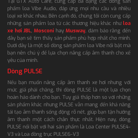
Tại GTX Auto Care, cung cấp đa dạng các dòng sản
phẩm loa Vibe Audio, đáp ứng mọi nhu cầu và nhiều
loại xe khác nhau. Bên cạnh đó, chúng tôi còn cung cấp
những sản phẩm loa từ các thương hiệu khác như
loa
xe hơi JBL
,
Mosconi
hay
Musway
, đảm bảo rằng đến
đây bạn sẽ tìm thấy sản phẩm phù hợp nhất cho mình.
Dưới đây là một số dòng sản phẩm loa Vibe nổi bật mà
bạn nên chú ý để lựa chọn nâng cấp âm thanh cho xế
yêu của mình.
Dòng PULSE
Nếu bạn muốn nâng cấp âm thanh xe hơi nhưng với
mức giá phải chăng, thì dòng PULSE là một lựa chọn
hoàn hảo dành cho bạn. Tuy giá thấp hơn so với những
sản phẩm khác nhưng PULSE vẫn mang đến khả năng
tái tạo âm thanh sống động rõ nét, giúp bạn tận hưởng
âm thanh một cách chân thực nhất. Hiện nay, dòng
PULSE nổi bật với hai sản phẩm là Loa Center PULSE4-
V3 và Loa đồng trục PULSE6-V3