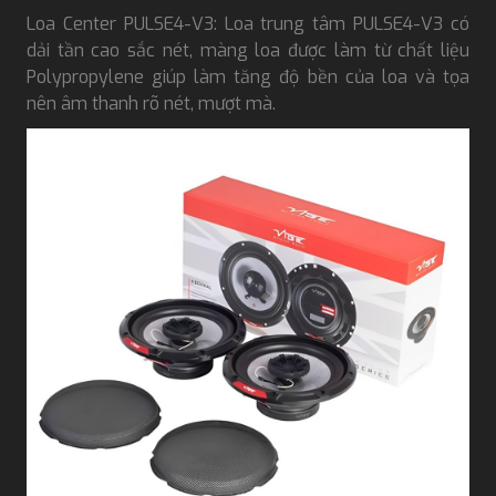
Loa Center PULSE4-V3: Loa trung tâm PULSE4-V3 có
dải tần cao sắc nét, màng loa được làm từ chất liệu
Polypropylene giúp làm tăng độ bền của loa và tọa
nên âm thanh rõ nét, mượt mà.