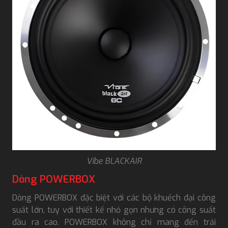
Vibe BLACKAIR
Dòng POWERBOX
Dòng POWERBOX đặc biệt với các bộ khuếch đại công
suất lớn, tuy với thiết kế nhỏ gọn nhưng có công suất
đầu ra cao. POWERBOX không chỉ mang đến trải