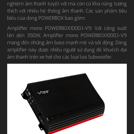
nghiệm âm thanh tuyệt vời mà còn có khả năng tương
thích với nhiều hệ thống âm thanh. Các sản phẩm tiêu
biểu của dòng POWERBOX bao gồm:
Amplifier mono POWERBOX1000.1-V9: Với công suất
lên đến 350W, Amplifier mono POWERBOX1000.1-V9
mang đến những âm bass mạnh mẽ và sôi động. Dòng
amplifier này được nhiều người sử dụng để khuếch đại
âm thanh trên xe hơi cho các loại loa Subwoofer.