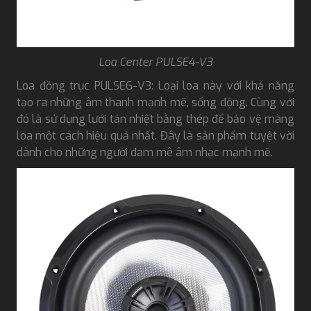
Loa Center PULSE4-V3
Loa đồng trục PULSE6-V3: Loại loa này với khả năng
tạo ra những âm thanh mạnh mẽ, sống động. Cùng với
đó là sử dụng lưới tản nhiệt bằng thép để bảo vệ màng
loa một cách hiệu quả nhất. Đây là sản phẩm tuyệt vời
dành cho những người đam mê âm nhạc mạnh mẽ.