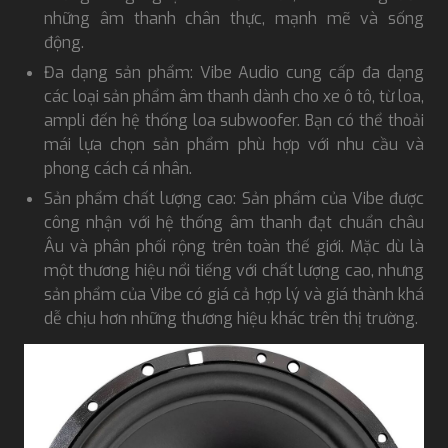
những âm thanh chân thực, mạnh mẽ và sống
động.
Đa dạng sản phẩm: Vibe Audio cung cấp đa dạng
các loại sản phẩm âm thanh dành cho xe ô tô, từ loa,
ampli đến hệ thống loa subwoofer. Bạn có thể thoải
mái lựa chọn sản phẩm phù hợp với nhu cầu và
phong cách cá nhân.
Sản phẩm chất lượng cao: Sản phẩm của Vibe được
công nhận với hệ thống âm thanh đạt chuẩn châu
Âu và phân phối rộng trên toàn thế giới. Mặc dù là
một thương hiệu nổi tiếng với chất lượng cao, nhưng
sản phẩm của Vibe có giá cả hợp lý và giá thành khá
dễ chịu hơn những thương hiệu khác trên thị trường.