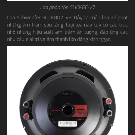
Loa phân tần SLICK6C-V7
Loa Subwoofer SLICK8D2-V3: Đây là mẫu loa để phát
những âm trầm sâu lắng, loại loa này tuy có cấu trúc
nhỏ nhưng hiệu suất âm trầm ấn tượng, đáp ứng các
nhu cầu giải trí và âm thanh lớn đáng kinh ngạc.