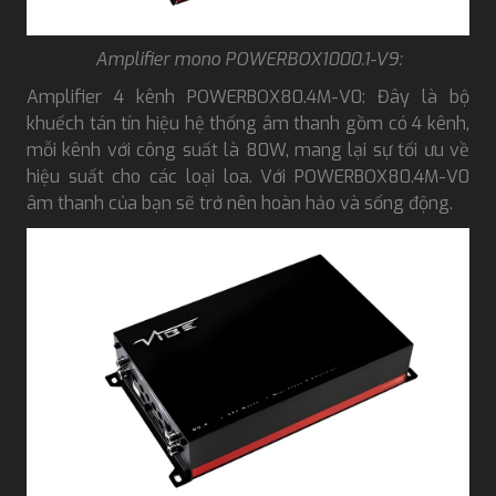
Amplifier mono POWERBOX1000.1-V9:
Amplifier 4 kênh POWERBOX80.4M-V0: Đây là bộ
khuếch tán tín hiệu hệ thống âm thanh gồm có 4 kênh,
mỗi kênh với công suất là 80W, mang lại sự tối ưu về
hiệu suất cho các loại loa. Với POWERBOX80.4M-V0
âm thanh của bạn sẽ trở nên hoàn hảo và sống động.