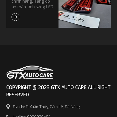
chính hãng. Tăng độ
an toàn, ánh sáng LED
rõ nét, thiết kế sang
trọng và độ bền vượt
trội theo tiêu chuẩn
Đức.
COPYRIGHT @ 2023 GTX AUTO CARE ALL RIGHT
RESERVED
Địa chỉ: 11 Xuân Thủy, Cẩm Lệ, Đà Nẵng