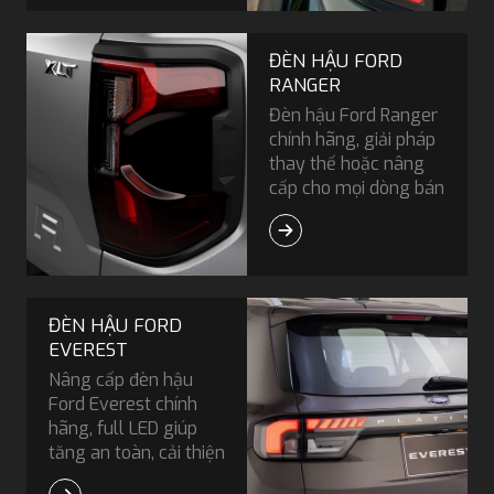
hiệu khi di chuyển.
Sản phẩm góp phần
ĐÈN HẬU FORD
nâng cao tính thẩm
RANGER
mỹ cho phần đuôi xe,
Đèn hậu Ford Ranger
đồng thời đảm bảo
chính hãng, giải pháp
khả năng vận hành ổn
thay thế hoặc nâng
định và tương thích
cấp cho mọi dòng bán
với hệ thống điện của
tải Ranger. Bảo hành
VinFast VF3.
12 tháng cùng hỗ trợ
kỹ thuật trọn đời.
ĐÈN HẬU FORD
EVEREST
Nâng cấp đèn hậu
Ford Everest chính
hãng, full LED giúp
tăng an toàn, cải thiện
ánh sáng và nâng