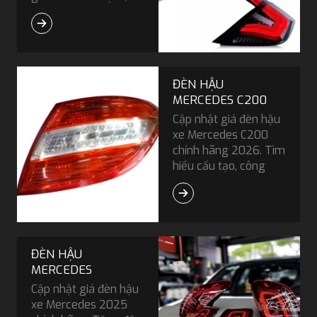
đèn phanh, đèn xi-
nhan và đèn lùi. Cụm
đèn này giúp các
phương tiện phía sau
nhận diện xe, giữ
ĐÈN HẬU
khoảng cách an toàn,
MERCEDES C200
nắm bắt hướng di
Cập nhật giá đèn hậu
chuyển và đặc biệt
xe Mercedes C200
quan trọng trong điều
chính hãng 2026. Tìm
kiện thiếu sáng hoặc
hiểu cấu tạo, công
thời tiết xấu.
nghệ LED, quy trình
lắp đặt và cách phân
biệt hàng thật dễ
dàng.
ĐÈN HẬU
MERCEDES
Cập nhật giá đèn hậu
xe Mercedes 2025