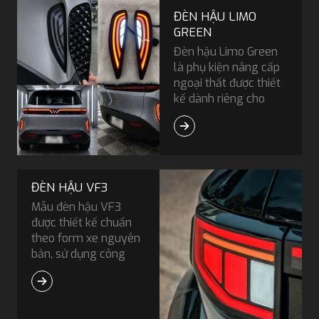
ĐÈN HẬU LIMO
GREEN
Đèn hậu Limo Green
là phụ kiện nâng cấp
ngoại thất được thiết
kế dành riêng cho
dòng xe điện MPV
VinFast Limo Green.
Bộ đèn này thường
thay thế phần ốp
nhựa nguyên bản ở
ĐÈN HẬU VF3
cản sau bằng hệ
Mẫu đèn hậu VF3
thống LED đa chức
được thiết kế chuẩn
năng với nhiều hiệu
theo form xe nguyên
ứng ánh sáng hiện
bản, sử dụng công
đại, giúp phần đuôi xe
nghệ LED hiện đại với
trở nên nổi bật và thu
hiệu ứng ánh sáng nổi
hút hơn khi vận hành.
bật, giúp tăng khả
năng nhận diện tín