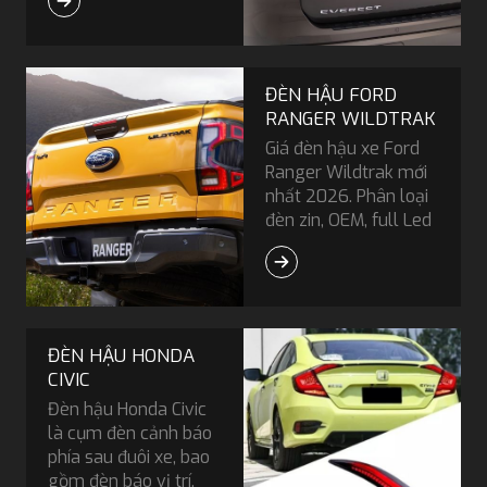
tầm thẩm mỹ đuôi xe.
ĐÈN HẬU FORD
RANGER WILDTRAK
Giá đèn hậu xe Ford
Ranger Wildtrak mới
nhất 2026. Phân loại
đèn zin, OEM, full Led
và kinh nghiệm chọn
mua phù hợp.
ĐÈN HẬU HONDA
CIVIC
Đèn hậu Honda Civic
là cụm đèn cảnh báo
phía sau đuôi xe, bao
gồm đèn báo vị trí,