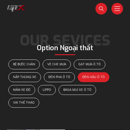
Option Ngoại thất
BỆ BƯỚC CHÂN
VÈ CHE MƯA
GẠT MƯA Ô TÔ
NẮP THÙNG XE
ĐÈN PHA Ô TÔ
ĐÈN HẬU Ô TÔ
MÂM XE ĐỘ
LIPPO
BAGA MUI XE Ô TÔ
VAI THỂ THAO