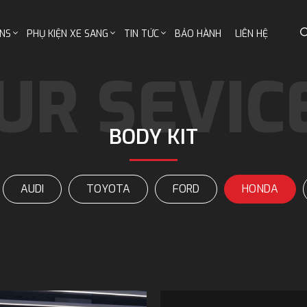
NS
PHỤ KIỆN XE SANG
TIN TỨC
BẢO HÀNH
LIÊN HỆ
BODY KIT
AUDI
TOYOTA
FORD
HONDA