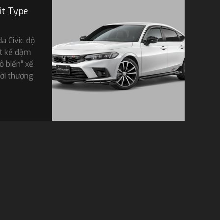
it Type
 Civic độ
ết kế đậm
ô biến” xế
ời thượng