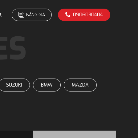
0906030404
BẢNG GIÁ
SUZUKI
BMW
MAZDA