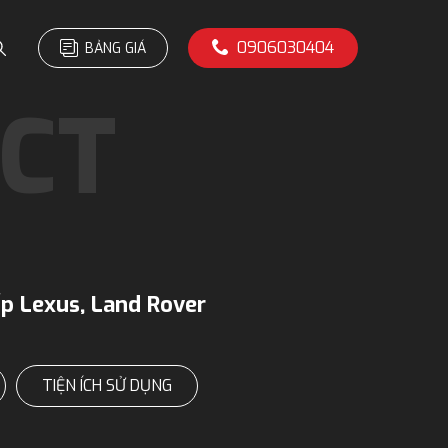
0906030404
BẢNG GIÁ
p Lexus, Land Rover
TIỆN ÍCH SỬ DỤNG