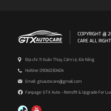
COPYRIGHT @ 2
CARE ALL RIGH
Địa chỉ: 11 Xuân Thủy, Cẩm Lệ, Đà Nẵng
Hotline: 0906030404
Email: gtxautocare@gmail.com
Fanpage: GTX Auto - Retrofit & Upgrade For Lu