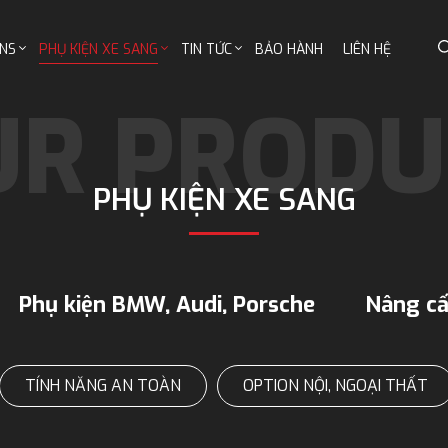
NS
PHỤ KIỆN XE SANG
TIN TỨC
BẢO HÀNH
LIÊN HỆ
PHỤ KIỆN XE SANG
Phụ kiện BMW, Audi, Porsche
Nâng cấ
TÍNH NĂNG AN TOÀN
OPTION NỘI, NGOẠI THẤT