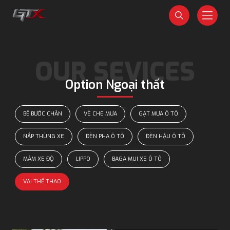
Option Ngoại thất
BỆ BƯỚC CHÂN
VÈ CHE MƯA
GẠT MƯA Ô TÔ
NẮP THÙNG XE
ĐÈN PHA Ô TÔ
ĐÈN HẬU Ô TÔ
MÂM XE ĐỘ
LIPPO
BAGA MUI XE Ô TÔ
VAI THỂ THAO