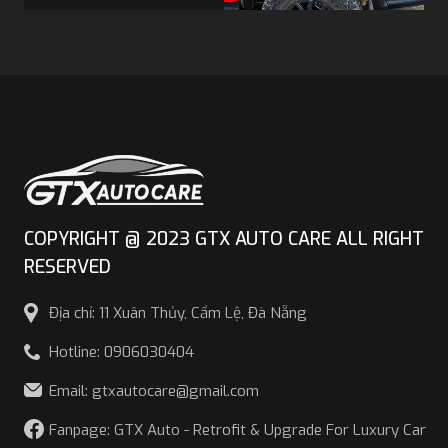
form, ôm sát thân xe,
sử dụng chất liệu bền
bỉ, góp phần nâng cao
tính thẩm mỹ và tạo
điểm nhấn khác biệt
cho Ford Ranger.
COPYRIGHT @ 2023 GTX AUTO CARE ALL RIGHT
RESERVED
Địa chỉ: 11 Xuân Thủy, Cẩm Lệ, Đà Nẵng
Hotline: 0906030404
Email: gtxautocare@gmail.com
Fanpage: GTX Auto - Retrofit & Upgrade For Luxury Car