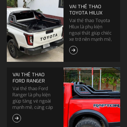
VAI THỂ THAO
TOYOTA HILUX
Vai thể thao Toyota
Hilux là phụ kiện
ngoại thất giúp chiếc
xe trở nên mạnh mẽ,
thể thao và cá tính
hơn. Sản phẩm được
thiết kế theo từng đời
xe, đảm bảo độ tương
thích cao, đồng thời
VAI THỂ THAO
hỗ trợ chằng buộc
FORD RANGER
hàng hóa, bảo vệ
Vai thể thao Ford
thành thùng và nâng
Ranger là phụ kiện
cao tính tiện dụng
giúp tăng vẻ ngoài
trong quá trình sử
mạnh mẽ, cứng cáp
dụng.
và đậm chất bán tải
cho xe. Sản phẩm
được thiết kế chuẩn