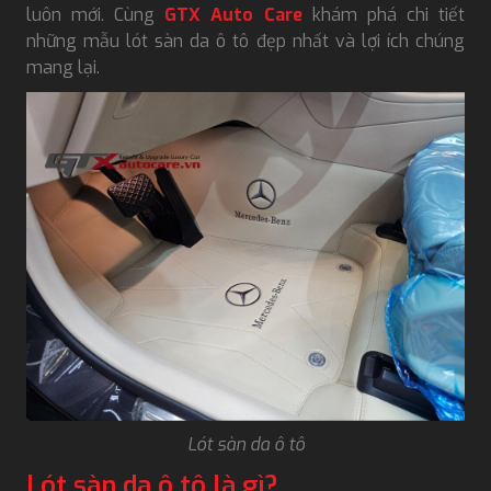
luôn mới. Cùng
GTX Auto Care
khám phá chi tiết
những mẫu lót sàn da ô tô đẹp nhất và lợi ích chúng
mang lại.
Lót sàn da ô tô
Lót sàn da ô tô là gì?