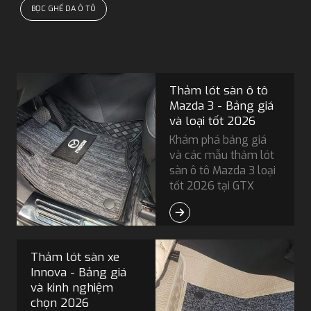
BỌC GHẾ DA Ô TÔ
Thảm lót sàn ô tô
Mazda 3 - Bảng giá
và loại tốt 2026
Khám phá bảng giá
và các mẫu thảm lót
sàn ô tô Mazda 3 loại
tốt 2026 tại GTX
Auto Care - bền đẹp,
sang trọng, bảo vệ xe.
Liên hệ ngay để được
tư vấn!
Thảm lót sàn xe
Innova - Bảng giá
và kinh nghiệm
chọn 2026