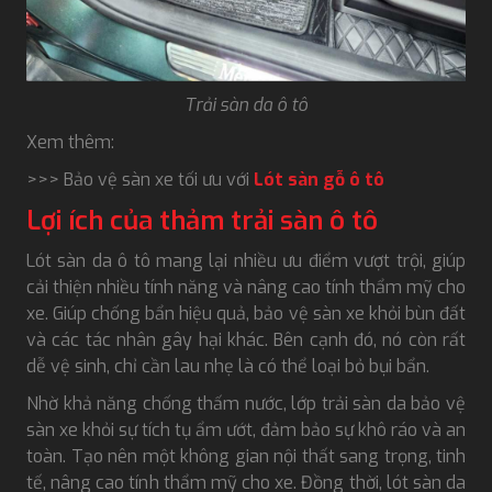
Trải sàn da ô tô
Xem thêm:
>>> Bảo vệ sàn xe tối ưu với
Lót sàn gỗ ô tô
Lợi ích của thảm trải sàn ô tô
Lót sàn da ô tô mang lại nhiều ưu điểm vượt trội, giúp
cải thiện nhiều tính năng và nâng cao tính thẩm mỹ cho
xe. Giúp chống bẩn hiệu quả, bảo vệ sàn xe khỏi bùn đất
và các tác nhân gây hại khác. Bên cạnh đó, nó còn rất
dễ vệ sinh, chỉ cần lau nhẹ là có thể loại bỏ bụi bẩn.
Nhờ khả năng chống thấm nước, lớp trải sàn da bảo vệ
sàn xe khỏi sự tích tụ ẩm ướt, đảm bảo sự khô ráo và an
toàn. Tạo nên một không gian nội thất sang trọng, tinh
tế, nâng cao tính thẩm mỹ cho xe. Đồng thời, lót sàn da