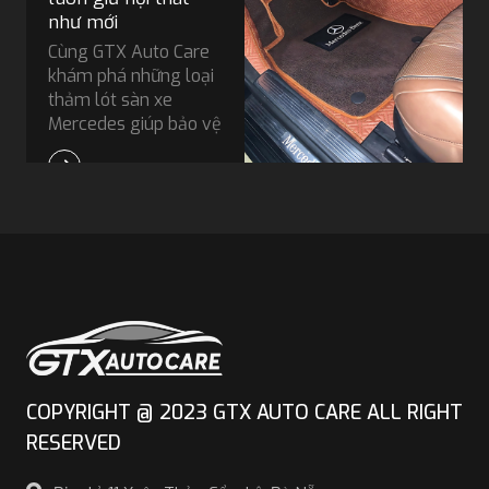
như mới
Cùng GTX Auto Care
khám phá những loại
thảm lót sàn xe
Mercedes giúp bảo vệ
nội thất, chống bụi
bẩn, ẩm mốc và bí
quyết để giữ nội thất
như mới.
COPYRIGHT @ 2023 GTX AUTO CARE ALL RIGHT
RESERVED