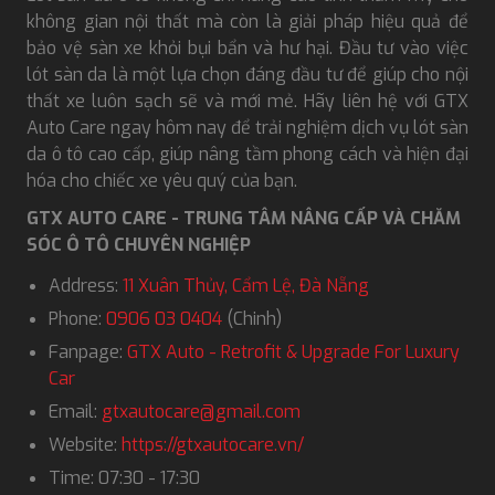
không gian nội thất mà còn là giải pháp hiệu quả để
bảo vệ sàn xe khỏi bụi bẩn và hư hại. Đầu tư vào việc
lót sàn da là một lựa chọn đáng đầu tư để giúp cho nội
thất xe luôn sạch sẽ và mới mẻ. Hãy liên hệ với GTX
Auto Care ngay hôm nay để trải nghiệm dịch vụ lót sàn
da ô tô cao cấp, giúp nâng tầm phong cách và hiện đại
hóa cho chiếc xe yêu quý của bạn.
GTX AUTO CARE - TRUNG TÂM NÂNG CẤP VÀ CHĂM
SÓC Ô TÔ CHUYÊN NGHIỆP
Address:
11 Xuân Thủy, Cẩm Lệ, Đà Nẵng
Phone:
0906 03 0404
(Chinh)
Fanpage:
GTX Auto - Retrofit & Upgrade For Luxury
Car
Email:
gtxautocare@gmail.com
Website:
https://gtxautocare.vn/
Time: 07:30 - 17:30