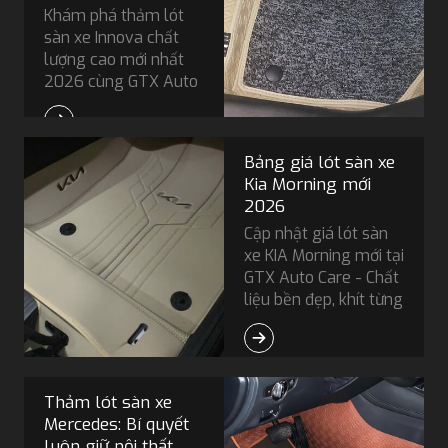
Khám phá thảm lót
sàn xe Innova chất
lượng cao mới nhất
2026 cùng GTX Auto
Care - vừa vặn, chống
nước, nâng tầm nội
thất. Xem ngay để
Bảng giá lót sàn xe
chọn mẫu phù hợp!
Kia Morning mới
2026
Cập nhật giá lót sàn
xe KIA Morning mới tại
GTX Auto Care - Chất
liệu bền đẹp, khít từng
chi tiết. Xem bảng giá
& đặt lịch ngay!
Thảm lót sàn xe
Mercedes: Bí quyết
luôn giữ nội thất