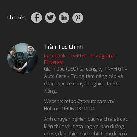
Chia sẻ :
Trần Túc Chinh
Facebook
-
Twitter
-
Instagram
-
Pinterest
Giám đốc (CEO) tại công ty TNHH GTX
Auto Care - Trung tâm nâng cấp và
chăm sóc xe chuyên nghiệp tại Đà
Nẵng.
Website: https://gtxautocare.vn/ -
Hotline: 0906 03 04 04
Anh chuyên nghiên cứu và chia sẻ các
kiến thức về: detailing xe, bảo dưỡng,
độ xe, dán phim cách nhiệt, phụ kiện ô