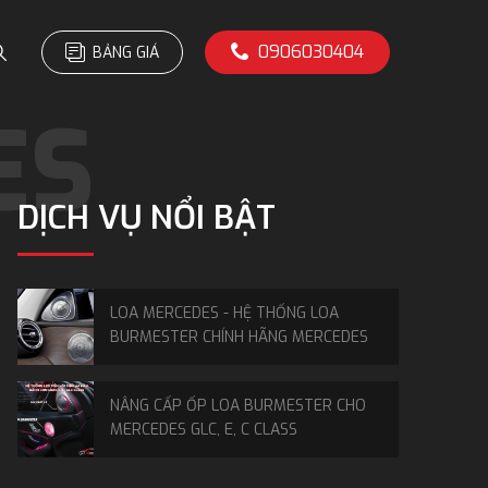
0906030404
BẢNG GIÁ
DỊCH VỤ NỔI BẬT
LOA MERCEDES - HỆ THỐNG LOA
BURMESTER CHÍNH HÃNG MERCEDES
NÂNG CẤP ỐP LOA BURMESTER CHO
MERCEDES GLC, E, C CLASS