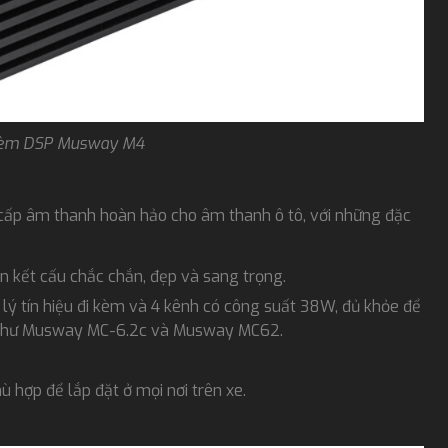
kèm DSP Musway M4
ấp âm thanh hoàn hảo cho âm thanh ô tô, với những đặc
 kết cấu chắc chắn, đẹp và sang trọng.
lý tín hiệu đi kèm và 4 kênh có công suất 38W, đủ khỏe để
 như Musway MC-6.2c và Musway MC62.
 hợp để lắp đặt ở mọi nơi trên xe.