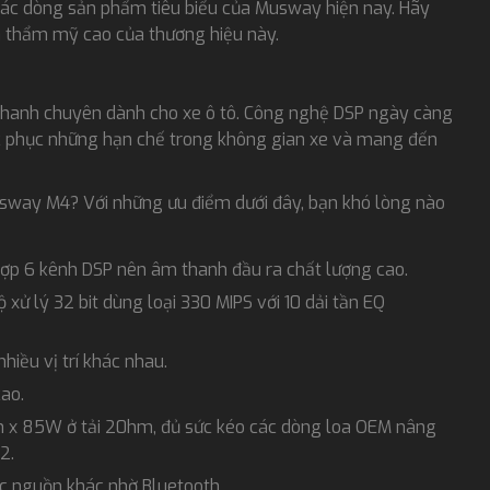
các dòng sản phẩm tiêu biểu của Musway hiện nay. Hãy
 thẩm mỹ cao của thương hiệu này.
thanh chuyên dành cho xe ô tô. Công nghệ DSP ngày càng
ắc phục những hạn chế trong không gian xe và mang đến
sway M4? Với những ưu điểm dưới đây, bạn khó lòng nào
ợp 6 kênh DSP nên âm thanh đầu ra chất lượng cao.
 xử lý 32 bit dùng loại 330 MIPS với 10 dải tần EQ
hiều vị trí khác nhau.
cao.
nh x 85W ở tải 20hm, đủ sức kéo các dòng loa OEM nâng
2.
các nguồn khác nhờ Bluetooth.