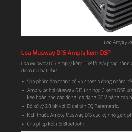
Loa Amply 
Loa Musway D1S Amply kèm DSP
Loa Musway D1S Amply kèm DSP là giải pháp nâng c
điểm nổi bật như:
Sản phẩm âm thanh có vỏ chassis dạng nhôm nên
Amply xe hơi Musway D1S tích hợp 6 kênh DSP xử 
kéo hoàn hảo các dòng loa dạng OEM nâng cấp
Bộ xử lý 28 bit với 10 dải tần EQ Parametric.
Kích thước Amply Musway D1S cực kỳ nhỏ gọn, phù
Cho phép kết nối Bluetooth.