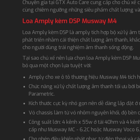
Chuyên gia tại GTX Auto Care cung cấp cho chủ xế 
cùng chiêm ngưỡng những siêu phẩm chất lượng và
Loa Amply kèm DSP Musway M4
Loa Amply kèm DSP là amply tích hợp bộ xử lý âm 
phát triển nhằm cải thiện chất lượng âm thanh, kh
cho người dùng trải nghiệm âm thanh sống động.
Tại sao chủ xế nên lựa chọn loa Amply kèm DSP Mu
bỏ qua một chọn lựa tuyệt vời:
Amply cho xe ô tô thương hiệu Musway M4 tích h
Chức năng xử lý chất lượng âm thanh tối ưu bởi bộ
Parametric.
Kích thước cực kỳ nhỏ gọn nên dễ dàng lắp đặt ở n
Vỏ chassis làm từ vỏ nhôm nguyên khối, độ bền 
Công suất lớn: 4 kênh x 55w ở tải 40hm và 4 kê
cấp như Musway MC - 6.2C hoặc Musway Voco 6.
Cho phép điều khiển phát nhạc từ điện thoại và 