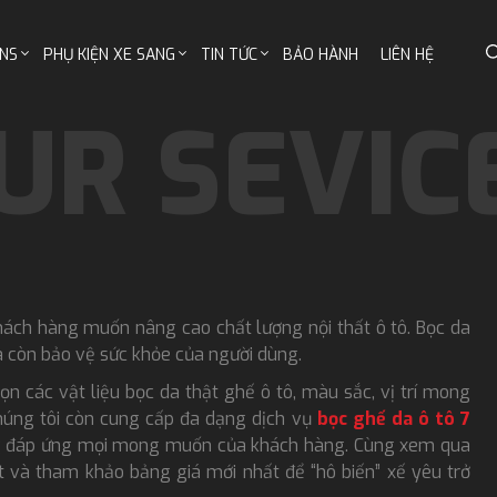
NS
PHỤ KIỆN XE SANG
TIN TỨC
BẢO HÀNH
LIÊN HỆ
khách hàng muốn nâng cao chất lượng nội thất ô tô. Bọc da
à còn bảo vệ sức khỏe của người dùng.
ọn các vật liệu bọc da thật ghế ô tô, màu sắc, vị trí mong
húng tôi còn cung cấp đa dạng dịch vụ
bọc ghế da ô tô 7
sàng đáp ứng mọi mong muốn của khách hàng. Cùng xem qua
ết và tham khảo bảng giá mới nhất để “hô biến” xế yêu trở