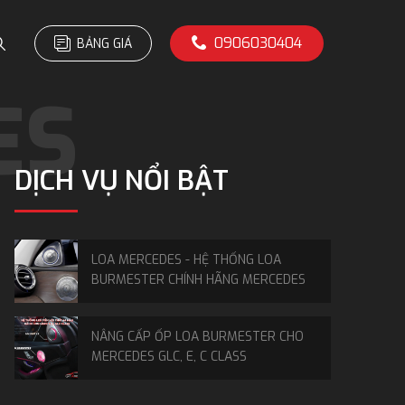
0906030404
BẢNG GIÁ
DỊCH VỤ NỔI BẬT
LOA MERCEDES - HỆ THỐNG LOA
BURMESTER CHÍNH HÃNG MERCEDES
NÂNG CẤP ỐP LOA BURMESTER CHO
MERCEDES GLC, E, C CLASS