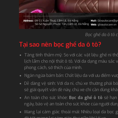
Bọc ghế da ô tô c
Tại sao nên bọc ghế da ô tô?
Tăng tính thẩm mỹ: So với các vật liệu ghế nỉ t
lịch lãm cho nội thất ô tô. Với đa dạng màu sắc 
phong cách, sở thích của mình.
Ngăn ngừa bám bẩn: Chất liệu da với ưu điểm vượt
Dễ dàng vệ sinh: Với da nỉ, chủ xe thường phải bỏ
sẽ giải quyết vấn đề này, chủ xe chỉ cần dùng khăn
An toàn cho sức khỏe:
Bọc da ghế ô tô
sẽ hạn 
ngáy, bảo vệ an toàn cho sức khỏe của người dùn
Mang lại cảm giác thoải mái: Nhiều loại da bọc 