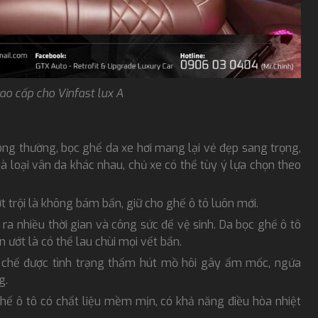
ao cấp cho Vinfast lux A
hông thường, bọc ghế da xe hơi mang lại vẻ đẹp sang trọng,
và loại vân da khác nhau, chủ xe có thể tùy ý lựa chọn theo
 trội là không bám bẩn, giữ cho ghế ô tô luôn mới.
 ra nhiều thời gian và công sức để vệ sinh. Da bọc ghế ô tô
 ướt là có thể lau chùi mọi vết bẩn.
chế được tình trạng thấm hút mồ hôi gây ẩm mốc, ngứa
g.
ghế ô tô có chất liệu mềm mịn, có khả năng điều hòa nhiệt