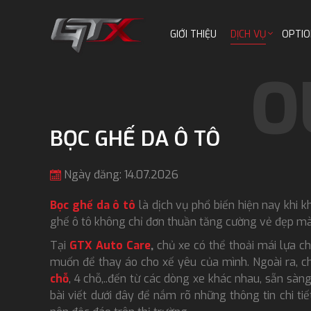
GIỚI THIỆU
DỊCH VỤ
OPTIO
BỌC GHẾ DA Ô TÔ
Ngày đăng: 14.07.2026
Bọc ghế da ô tô
là dịch vụ phổ biến hiện nay khi 
ghế ô tô không chỉ đơn thuần tăng cường vẻ đẹp m
Tại
GTX Auto Care
,
chủ xe có thể thoải mái lựa ch
muốn để thay áo cho xế yêu của mình. Ngoài ra, c
chỗ
, 4 chỗ,..đến từ các dòng xe khác nhau, sẵn 
bài viết dưới đây để nắm rõ những thông tin chi ti