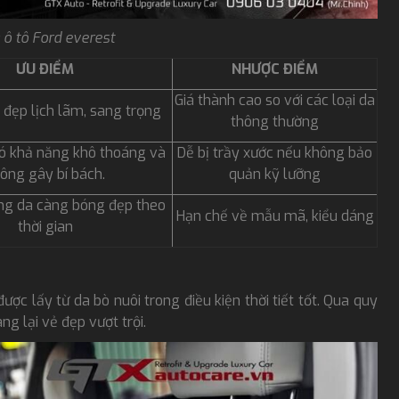
 ô tô Ford everest
ƯU ĐIỂM
NHƯỢC ĐIỂM
Giá thành cao so với các loại da
 đẹp lịch lãm, sang trọng
thông thường
ó khả năng khô thoáng và
Dễ bị trầy xước nếu không bảo
ông gây bí bách.
quản kỹ lưỡng
ng da càng bóng đẹp theo
Hạn chế về mẫu mã, kiểu dáng
thời gian
ược lấy từ da bò nuôi trong điều kiện thời tiết tốt. Qua quy
ng lại vẻ đẹp vượt trội.