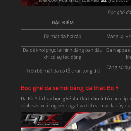
Bọc ghế da
ĐẶC ĐIỂM
Bề mặt da hơi ráp
Mang lại vẻ
Da dễ khôi phục lại hình dáng ban đầu
Da Nappa c
khi có sự tác động
kh
Càng sử dụ
Trên bề mặt da có lỗ chân lông li ti
Bọc ghế da xe hơi bằng da thật Bò Ý
Da Bò Ý là loại
bọc ghế da thật cho ô tô
cao cấp, đ
trình sản xuất nghiêm ngặt và tinh vi, loại da này ma