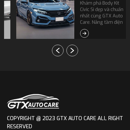
Khám phá Body Kit
Civic Si đẹp và chuẩn
nhất cùng GTX Auto
Care. Nâng tầm diện
mạo thể thao cho xe
của bạn ngay hôm
nay. Liên hệ ngay để
được tư vấn!
COPYRIGHT @ 2023 GTX AUTO CARE ALL RIGHT
RESERVED