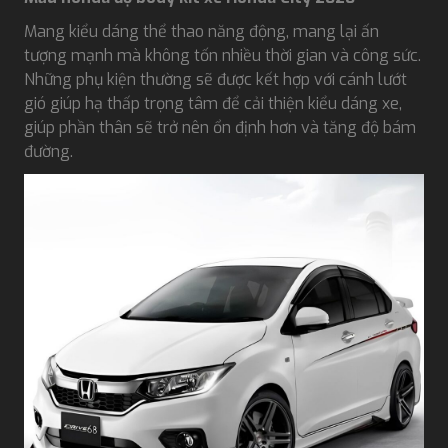
Mang kiểu dáng thể thao năng động, mang lại ấn
tượng mạnh mà không tốn nhiều thời gian và công sức.
Những phụ kiện thường sẽ được kết hợp với cánh lướt
gió giúp hạ thấp trọng tâm để cải thiện kiểu dáng xe,
giúp phần thân sẽ trở nên ổn định hơn và tăng độ bám
đường.