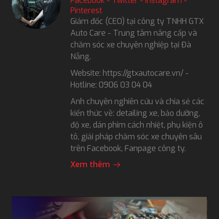
Facebook
-
Twitter
-
Instagram
-
Pinterest
Giám đốc (CEO) tại công ty TNHH GTX
Auto Care - Trung tâm nâng cấp và
chăm sóc xe chuyên nghiệp tại Đà
Nẵng.
Website: https://gtxautocare.vn/ -
Hotline: 0906 03 04 04
Anh chuyên nghiên cứu và chia sẻ các
kiến thức về: detailing xe, bảo dưỡng,
độ xe, dán phim cách nhiệt, phụ kiện ô
tô, giải pháp chăm sóc xe chuyên sâu
trên Facebook, Fanpage công ty.
Xem thêm