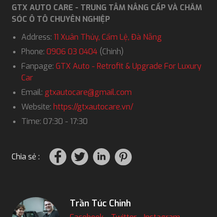
GTX AUTO CARE - TRUNG TÂM NÂNG CẤP VÀ CHĂM
SÓC Ô TÔ CHUYÊN NGHIỆP
Address:
11 Xuân Thủy, Cẩm Lệ, Đà Nẵng
Phone:
0906 03 0404
(Chinh)
Fanpage:
GTX Auto - Retrofit & Upgrade For Luxury
Car
Email:
gtxautocare@gmail.com
Website:
https://gtxautocare.vn/
Time: 07:30 - 17:30
Chia sẻ :
Trần Túc Chinh