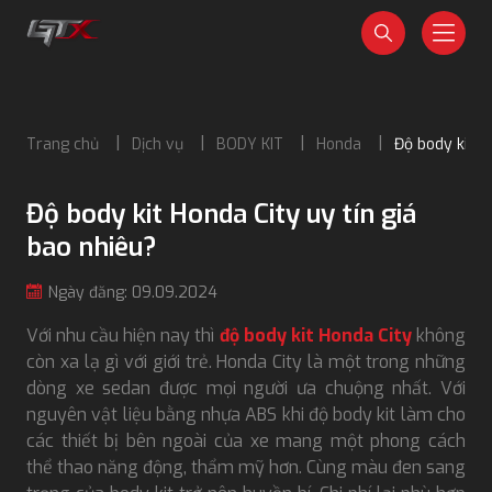
Trang chủ
Dịch vụ
BODY KIT
Honda
Độ body kit H
Độ body kit Honda City uy tín giá
bao nhiêu?
Ngày đăng: 09.09.2024
Với nhu cầu hiện nay thì
độ body kit Honda City
không
còn xa lạ gì với giới trẻ. Honda City là một trong những
dòng xe sedan được mọi người ưa chuộng nhất. Với
nguyên vật liệu bằng nhựa ABS khi độ body kit làm cho
các thiết bị bên ngoài của xe mang một phong cách
thể thao năng động, thẩm mỹ hơn. Cùng màu đen sang