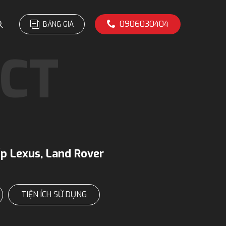
0906030404
BẢNG GIÁ
p Lexus, Land Rover
TIỆN ÍCH SỬ DỤNG