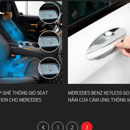
 GHẾ THÔNG GIÓ SEAT
MERCEDES BENZ KEYLESS GO
TION CHO MERCEDES
NẮM CỬA CẢM ỨNG THÔNG M
1
2
3