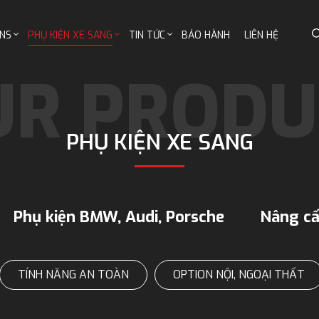
NS
PHỤ KIỆN XE SANG
TIN TỨC
BẢO HÀNH
LIÊN HỆ
PHỤ KIỆN XE SANG
Phụ kiện BMW, Audi, Porsche
Nâng cấ
TÍNH NĂNG AN TOÀN
OPTION NỘI, NGOẠI THẤT