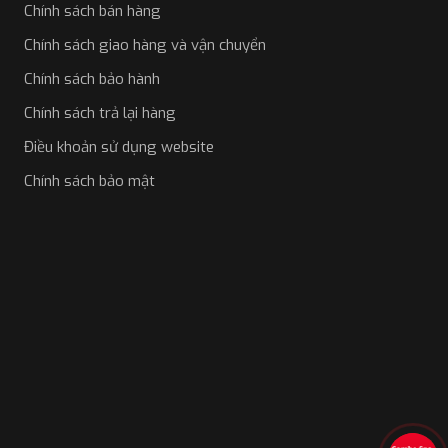
Chính sách bán hàng
Signature
Chính sách giao hàng và vận chuyển
Khi lựa chọn cài đặt thiết bị Android Box Safeview thì
màn hình nguyên bản sẽ có giao diện hiển thị hoàn tới
Chính sách bảo hành
mới và đẹp mắt, được thiết kế độc quyền Safeview
Chính sách trả lại hàng
Signature cung cấp đầy đủ thông tin và tiện ích khi sử
Điều khoản sử dụng website
dụng.
Chính sách bảo mật
Giao diện thiết kế độc quyền SAFEVIEW Signature