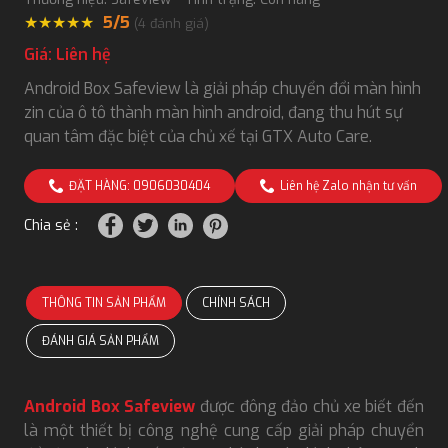
★
★
★
★
★
5/5
(
4
đánh giá)
Giá: Liên hệ
Android Box Safeview là giải pháp chuyển đổi màn hình
zin của ô tô thành màn hình android, đang thu hút sự
quan tâm đặc biệt của chủ xế tại GTX Auto Care.
ĐẶT HÀNG: 0906030404
Liên hệ Zalo nhận tư vấn
Chia sẻ :
THÔNG TIN SẢN PHẨM
CHÍNH SÁCH
ĐÁNH GIÁ SẢN PHẨM
Android Box Safeview
được đông đảo chủ xe biết đến
là một thiết bị công nghệ cung cấp giải pháp chuyển