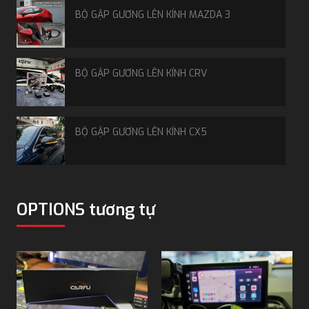
chi phí nhưng vẫn đảm bảo tính nguyên bản.
BỘ GẬP GƯƠNG LÊN KÍNH MAZDA 3
Thiết bị có thiết kế nhỏ gọn, dễ dàng lắp đặt mà không
ảnh hưởng đến hệ thống điện của xe. Thông số kỹ
thuật của thiết bị này được nâng cấp lên hiện đại nhất
BỘ GẬP GƯƠNG LÊN KÍNH CRV
nhằm hứa hẹn trải nghiệm tốt nhất cho người dùng:
Hệ điều hành Android 10 thuộc bản quyền của
Safeview.
BỘ GẬP GƯƠNG LÊN KÍNH CX5
Chip Qualcomm Snapdragon 665 Qcta-core 64 bit
xử lý tốc độ cao.
GPU: Adreno 610 cùng RAM 4GB và bộ nhớ trong
MÀN HÌNH ANDROID 9 INCH
ROM 64GB.
OPTIONS tương tự
Kết nối không dây Apple Carplay/ Android Auto, chế
độ Bluetooth và wifi băng tần kép.
ĐÈN HẬU VF3
Thiết kế có màu xanh dương cùng logo Safeview nổi
bật với các chế độ đèn LED ở logo.
Có 4 cổng kết nối: HDMI in , HDMI out , USB in, Type C
MÂM 16 INCH