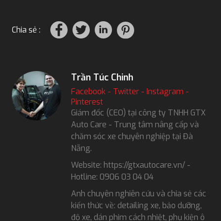
Chia sẻ :
Trần Túc Chinh
Facebook
-
Twitter
-
Instagram
-
Pinterest
Giám đốc (CEO) tại công ty TNHH GTX
Auto Care - Trung tâm nâng cấp và
chăm sóc xe chuyên nghiệp tại Đà
Nẵng.
Website: https://gtxautocare.vn/ -
Hotline: 0906 03 04 04
Anh chuyên nghiên cứu và chia sẻ các
kiến thức về: detailing xe, bảo dưỡng,
độ xe, dán phim cách nhiệt, phụ kiện ô