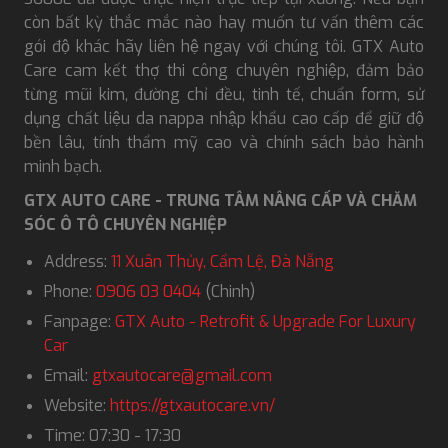
còn bất kỳ thắc mắc nào hay muốn tư vấn thêm các
gói độ khác hãy liên hệ ngay với chúng tôi. GTX Auto
Care cam kết thợ thi công chuyên nghiệp, đảm bảo
từng mũi kim, đường chỉ đều, tinh tế, chuẩn form, sử
dụng chất liệu da nappa nhập khẩu cao cấp để giữ độ
bền lâu, tính thẩm mỹ cao và chính sách bảo hành
minh bạch.
GTX AUTO CARE - TRUNG TÂM NÂNG CẤP VÀ CHĂM
SÓC Ô TÔ CHUYÊN NGHIỆP
Address:
11 Xuân Thủy, Cẩm Lệ, Đà Nẵng
Phone:
0906 03 0404
(Chinh)
Fanpage:
GTX Auto - Retrofit & Upgrade For Luxury
Car
Email:
gtxautocare@gmail.com
Website:
https://gtxautocare.vn/
Time: 07:30 - 17:30