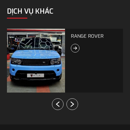
DỊCH VỤ KHÁC
MITSUBISHI
XPANDER
Cùng khám phá 13
hạng mục Xpander độ
mới 2026 với GTX
Auto Care. Từ Body
kit, mâm, nội thất và
nhiều thứ khác. Cập
nhật xu hướng ngay
hôm nay!