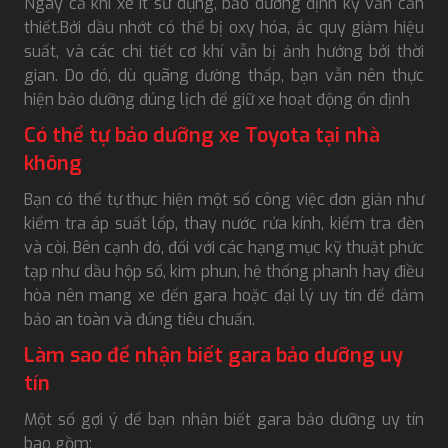
Ngay cả khi xe ít sử dụng, bảo dưỡng định kỳ vẫn cần
thiết.Bởi dầu nhớt có thể bị oxy hóa, ắc quy giảm hiệu
suất, và các chi tiết cơ khí vẫn bị ảnh hưởng bởi thời
gian. Do đó, dù quãng đường thấp, bạn vẫn nên thực
hiện bảo dưỡng đúng lịch để giữ xe hoạt động ổn định
Có thể tự bảo dưỡng xe Toyota tại nhà
không
Bạn có thể tự thực hiện một số công việc đơn giản như
kiểm tra áp suất lốp, thay nước rửa kính, kiểm tra đèn
và còi. Bên cạnh đó, đối với các hạng mục kỹ thuật phức
tạp như dầu hộp số, kim phun, hệ thống phanh hay điều
hòa nên mang xe đến gara hoặc đại lý uy tín để đảm
bảo an toàn và đúng tiêu chuẩn.
Làm sao để nhận biết gara bảo dưỡng uy
tín
Một số gợi ý để bạn nhận biết gara bảo dưỡng uy tín
bao gồm: