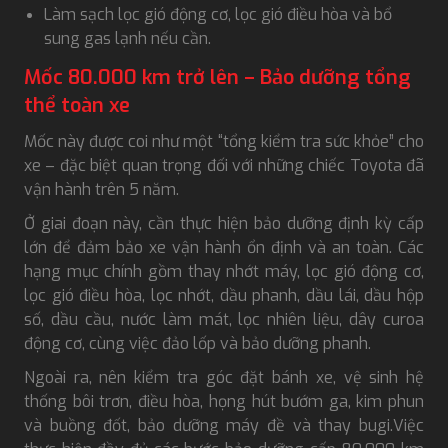
Làm sạch lọc gió động cơ, lọc gió điều hòa và bổ
sung gas lạnh nếu cần.
Mốc 80.000 km trở lên – Bảo dưỡng tổng
thể toàn xe
Mốc này được coi như một “tổng kiểm tra sức khỏe” cho
xe – đặc biệt quan trọng đối với những chiếc Toyota đã
vận hành trên 5 năm.
Ở giai đoạn này, cần thực hiện bảo dưỡng định kỳ cấp
lớn để đảm bảo xe vận hành ổn định và an toàn. Các
hạng mục chính gồm thay nhớt máy, lọc gió động cơ,
lọc gió điều hòa, lọc nhớt, dầu phanh, dầu lái, dầu hộp
số, dầu cầu, nước làm mát, lọc nhiên liệu, dây curoa
động cơ, cùng việc đảo lốp và bảo dưỡng phanh.
Ngoài ra, nên kiểm tra góc đặt bánh xe, vệ sinh hệ
thống bôi trơn, điều hòa, họng hút bướm ga, kim phun
và buồng đốt, bảo dưỡng máy đề và thay bugi.Việc