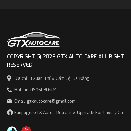
bảng giá dịch vụ và
địa chỉ bảo dưỡng
Mercedes uy tín nhất.
COPYRIGHT @ 2023 GTX AUTO CARE ALL RIGHT
RESERVED
Địa chỉ: 11 Xuân Thủy, Cẩm Lệ, Đà Nẵng
Hotline: 0906030404
Email: gtxautocare@gmail.com
Fanpage: GTX Auto - Retrofit & Upgrade For Luxury Car