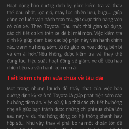
Hoạt động bảo dưỡng định kỳ gồm kiểm tra và thay
thế dầu nhớt, lọc gió, máy lọc nhiên liệu, bugi,… giúp
động cơ luôn vận hành trơn tru, giữ được tính năng vốn
có của xe. Theo Toyota, “Sau một thời gian sử dụng,
các chi tiết cơ khí trên xe dễ bị mài mòn. Việc kiểm tra
định kỳ giúp đảm bảo các bộ phận này vận hành chính
xác, tránh hư hỏng sớm, từ đó giúp xe hoạt động bền bỉ
và êm ái hơn.”Nếu không được kiểm tra và thay thế
đúng lúc, hiệu suất hoạt động sẽ giảm, xe dễ tiêu hao
nhiên liệu và vận hành kém êm ái.
Tiết kiệm chi phí sửa chữa về lâu dài
Một trong những lợi ích dễ thấy nhất của việc bảo
dưỡng định kỳ xe ô tô Toyota là giúp phát hiện sớm các
hư hỏng tiềm ẩn. Việc xử lý kịp thời các chi tiết hư hỏng
nhẹ sẽ giúp bạn tránh được những chi phí sửa chữa lớn
sau này, ví dụ như hỏng động cơ, hệ thống phanh hay
hộp số,... Như vậy, thay vì phải bỏ ra một khoản lớn để