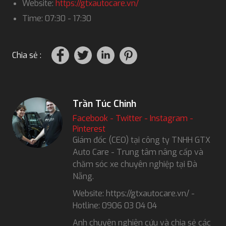
Website:
https://gtxautocare.vn/
Time: 07:30 - 17:30
Chia sẻ :
Trần Túc Chinh
Facebook
-
Twitter
-
Instagram
-
Pinterest
Giám đốc (CEO) tại công ty TNHH GTX
Auto Care - Trung tâm nâng cấp và
chăm sóc xe chuyên nghiệp tại Đà
Nẵng.
Website: https://gtxautocare.vn/ -
Hotline: 0906 03 04 04
Anh chuyên nghiên cứu và chia sẻ các