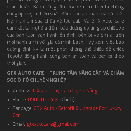
tham khảo. Bảo dưỡng định kỳ xe ô tô Toyota không
chỉ giúp duy trì hiệu suất, đảm bảo an toàn mà còn tiết
kiệm chi phí sửa chữa về lâu dài. Và GTX Auto care
cam kết là một địa điểm bảo dưỡng uy tín giúp chiếc xe
của bạn luôn vận hành ổn định, bền bỉ và êm ái trên
mọi hành trình với giá cả minh bạch. Hãy xem việc bảo
dưỡng định kỳ là một phần không thể thiếu để chiếc
Toyota đồng hành cùng bạn an toàn và bền bỉ theo
thời gian.
GTX AUTO CARE - TRUNG TÂM NÂNG CẤP VÀ CHĂM
SÓC Ô TÔ CHUYÊN NGHIỆP
Address:
11 Xuân Thủy, Cẩm Lệ, Đà Nẵng
Phone:
0906 03 0404
(Chinh)
Fanpage:
GTX Auto - Retrofit & Upgrade For Luxury
Car
Email:
gtxautocare@gmail.com