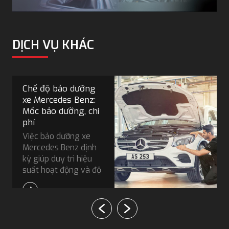
DỊCH VỤ KHÁC
Chế độ bảo dưỡng
xe Mercedes Benz:
Mốc bảo dưỡng, chi
phí
Việc bảo dưỡng xe
Mercedes Benz định
kỳ giúp duy trì hiệu
suất hoạt động và độ
bền bỉ của xe. Trong
bài viết này, chúng tôi
sẽ cung cấp những
thông tin chi tiết về
các mốc bảo dưỡng,