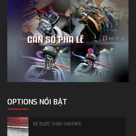
tay Kia Morning
Hiện nay có thể chia
bệ tỳ tay Kia Morning
thành 2
dòng chính:
1. Kia Morning dòng cao cấp
Đây là dòng sản phẩm được thiết kế riêng theo xe với
độ hoàn thiện cao.
Đời xe tương thích: đặc biệt cho Kia Morning 2020,
lắp đặt vừa vặn theo form xe.
Chất liệu: thân hộp làm bằng gỗ chuyên dùng cho ô
tô (dày, chắc chắn, đã qua xử lý chống ẩm), bên
ngoài bọc da PU cao cấp (loại da bọc ghế, không
phải da simili). Bề mặt có lớp mút dày tạo cảm giác
OPTIONS NỔI BẬT
êm ái khi tỳ tay.
Màu sắc: gồm 2 màu Đen và Ghi xám để phù hợp với
nội thất xe.
BỆ BƯỚC CHÂN SANTAFE
Lắp đặt: không cần khoan bắt vít hay dùng băng keo,