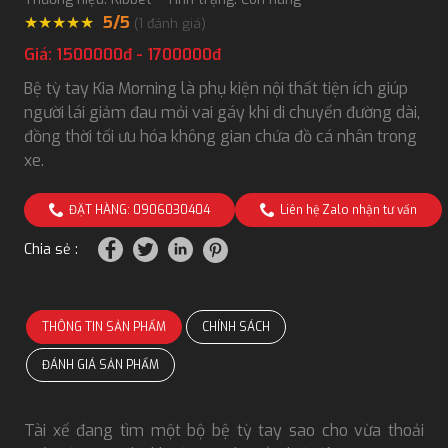
★
★
★
★
★
5/5
(
1
đánh giá)
Giá: 1500000đ - 1700000đ
Bệ tỳ tay Kia Morning là phụ kiện nội thất tiện ích giúp
người lái giảm đau mỏi vai gáy khi di chuyển đường dài,
đồng thời tối ưu hóa không gian chứa đồ cá nhân trong
xe.
ĐẶT HÀNG: 0906030404
Liên hệ Zalo nhận tư vấn
Chia sẻ :
THÔNG TIN SẢN PHẨM
CHÍNH SÁCH
ĐÁNH GIÁ SẢN PHẨM
Tài xế đang tìm một bộ bệ tỳ tay sao cho vừa thoải