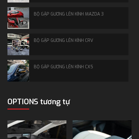
chỉ cần đặt vào vị trí hộc cốc nhựa trên xe trong
khoảng 30 giây.
BỘ GẬP GƯƠNG LÊN KÍNH MAZDA 3
BỘ GẬP GƯƠNG LÊN KÍNH CRV
BỘ GẬP GƯƠNG LÊN KÍNH CX5
MÀN HÌNH ANDROID 9 INCH
OPTIONS tương tự
Bệ tỳ tay Kia Morning dòng cao cấp
ĐÈN HẬU VF3
2. Kia Morning dòng phổ thông