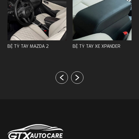
Sản phẩm này tập trung vào tính tiện dụng và giá
MÂM 16 INCH
thành hợp lý.
Đời xe tương thích: các dòng xe Kia Morning từ đời
2017 đến 2020.
LIPPO MAZDA CX5
Xuất xứ: Đài Loan.
BỆ TỲ TAY MAZDA 2
BỆ TỲ TAY XE XPANDER
Chất liệu: làm từ nhựa cao cấp, thiết kế đơn giản
nhưng chắc chắn.
Vị trí gắn: lắp đặt tại vị trí phía sau cần sang số.