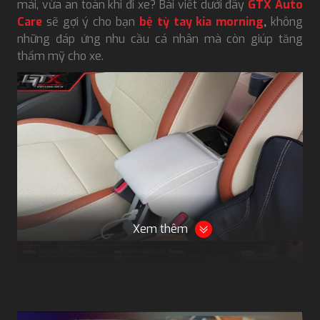
mái, vừa an toàn khi đi xe? Bài viết dưới đây
GTX Auto
Care
sẽ gợi ý cho bạn
bệ tỳ tay kia morning
,
không
những đáp ứng nhu cầu cá nhân mà còn giúp tăng
thẩm mỹ cho xe.
Xem thêm
Bệ tỳ tay Kia Morning
Thông tin chi tiết và thông số bệ tỳ