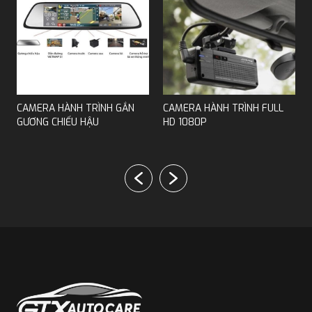
Các tính năng khác: Ngoài cảnh báo tốc độ, camera
MÂM 16 INCH
còn có thêm các tính năng như điều khiển bằng
giọng nói, ghi hình 24/24, hiển thị tốc độ, kết nối Wi-
Fi,... giúp bạn trải nghiệm lái xe an toàn và thoải mái
hơn.
LIPPO MAZDA CX5
CAMERA HÀNH TRÌNH GẮN
CAMERA HÀNH TRÌNH FULL
GƯƠNG CHIẾU HẬU
HD 1080P
Tại sao nên lắp camera hành trình vietmap cảnh báo
tốc độ?