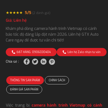
★
★
★
★
★
5/5
(
2
đánh giá)
Giá: Liên hệ
Khám phá dòng camera hành trình Vietmap có cảnh
báo tốc độ đáng lắp đặt năm 2026. Liên hệ GTX Auto
Care ngay để được tư vấn chi tiết!
ĐẶT HÀNG: 0906030404
Liên hệ Zalo nhận tư vấn
Chia sẻ :
THÔNG TIN SẢN PHẨM
CHÍNH SÁCH
ĐÁNH GIÁ SẢN PHẨM
Việc trang bị
camera hành trình Vietmap có cảnh