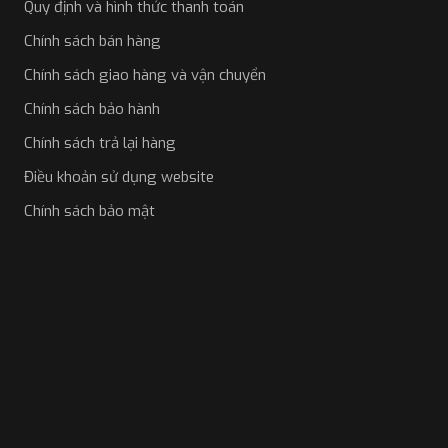
Quy định và hình thức thanh toán
quay rộng 150 độ, giúp bao quát toàn bộ không gian
phía trước và phía sau xe.
Chính sách bán hàng
Màn hình: Trang bị màn hình cảm ứng IPS kích thước
Chính sách giao hàng và vận chuyển
4 inch, giúp hiển thị trực quan và dễ thao tác.
Chính sách bảo hành
Hỗ trợ thẻ nhớ: Sử dụng thẻ MicroSD với dung lượng
tối đa lên đến 256GB.
Chính sách trả lại hàng
Điều khoản sử dụng website
Sản phẩm có giá khoảng từ 8.980.000 VNĐ và được
bảo hành trong vòng 12 tháng.
Chính sách bảo mật