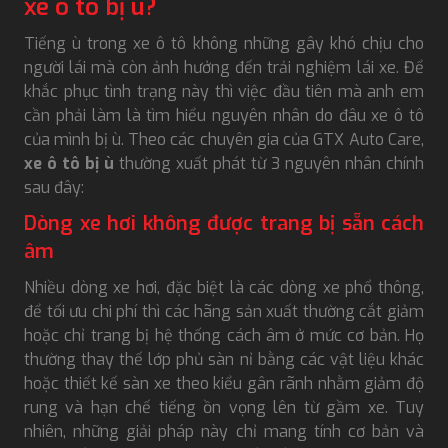
xe ô tô bị ù?
Tiếng ù trong xe ô tô không những gây khó chịu cho
người lái mà còn ảnh hưởng đến trải nghiệm lái xe. Để
khắc phục tình trạng này thì việc đầu tiên mà anh em
cần phải làm là tìm hiểu nguyên nhân do đâu xe ô tô
của mình bị ù. Theo các chuyên gia của GTX Auto Care,
xe ô tô bị ù
thường xuất phát từ 3 nguyên nhân chính
sau đây:
Dòng xe hơi không được trang bị sẵn cách
âm
Nhiều dòng xe hơi, đặc biệt là các dòng xe phổ thông,
để tối ưu chi phí thì các hãng sản xuất thường cắt giảm
hoặc chỉ trang bị hệ thống cách âm ở mức cơ bản. Họ
thường thay thế lớp phủ sàn nỉ bằng các vật liệu khác
hoặc thiết kế sàn xe theo kiểu gân rãnh nhằm giảm độ
rung và hạn chế tiếng ồn vọng lên từ gầm xe. Tuy
nhiên, những giải pháp này chỉ mang tính cơ bản và