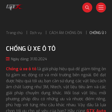
Trang chủ
Dịch vụ
CÁCH ÂM CHỐNG ỒN
CHỐNG Ù XE 
CHỐNG Ù XE Ô TÔ
Ngày đăng: 31.10.2024
Chống ù xe ô tô
là giải pháp hiệu quả để giảm tiếng ồn
từ gầm xe, động cơ và môi trường bên ngoài. Để đạt
được hiệu quả tối ưu, bạn cần sử dụng các vật liệu cách
âm chất lượng như 3M, Ntech, vật liệu tiêu âm và các
giải pháp chuyên dụng khác. Mỗi loại vật liệu, mỗi
phương pháp đều có những ưu và nhược điểm riêng,
phù hợp với từng nhu cầu khác nhau. Vậy đâu là lựa
chọn tối ưu cho xế yêu của bạn? Hãy cùng
GTX Auto