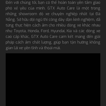
Đến với chúng tôi, bạn có thể hoàn toàn yên tâm giao
phó xế yêu của mình. GTX Auto Care là một trong
những showroom độ xe chuyên nghiệp nhất tại Đà
Nẵng. Sở hữu đội ngũ thi công dày dặn kinh nghiệm, đã
từng thực hiện cách âm cho nhiều dòng xe khác nhau
như Toyota, Honda, Ford, Hyundai, Kia và các dòng xe
cao cấp khác, GTX Auto Care cam kết mang đến giải
pháp cách âm chất lượng, giúp bạn tận hưởng không
gian lái xe yên tĩnh và thoải mái.