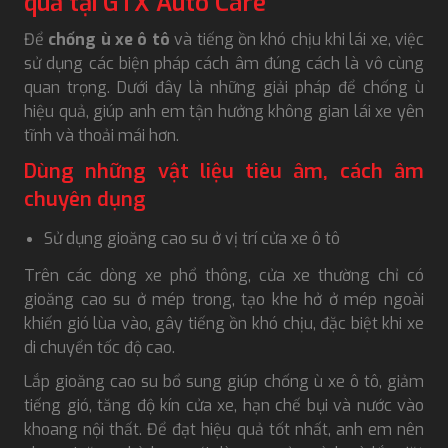
quả tại GTX Auto Care
Để
chống ù xe ô tô
và tiếng ồn khó chịu khi lái xe, việc
sử dụng các biện pháp cách âm đúng cách là vô cùng
quan trọng. Dưới đây là những giải pháp để chống ù
hiệu quả, giúp anh em tận hưởng không gian lái xe yên
tĩnh và thoải mái hơn.
Dùng những vật liệu tiêu âm, cách âm
chuyên dụng
Sử dụng gioăng cao su ở vị trí cửa xe ô tô
Trên các dòng xe phổ thông, cửa xe thường chỉ có
gioăng cao su ở mép trong, tạo khe hở ở mép ngoài
khiến gió lùa vào, gây tiếng ồn khó chịu, đặc biệt khi xe
di chuyển tốc độ cao.
Lắp gioăng cao su bổ sung giúp chống ù xe ô tô, giảm
tiếng gió, tăng độ kín cửa xe, hạn chế bụi và nước vào
khoang nội thất. Để đạt hiệu quả tốt nhất, anh em nên