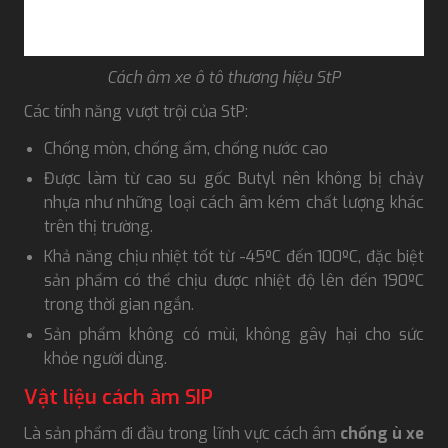
Cách âm xe ô tô thương hiệu StP
Các tính năng vượt trội của StP:
Chống mòn, chống ẩm, chống nước cao
Được làm từ cao su gốc Butyl nên không bị chảy
nhựa như những loại cách âm kém chất lượng khác
trên thị trường.
Khả năng chịu nhiệt tốt từ -45ºC đến 100ºC, đặc biệt
sản phẩm có thể chịu được nhiệt độ lên đến 190ºC
trong thời gian ngắn.
Sản phẩm không có mùi, không gây hại cho sức
khỏe người dùng.
Vật liệu cách âm SIP
Là sản phẩm đi đầu trong lĩnh vực cách âm
chống ù xe