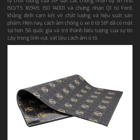
lý chất lượng của StP đạt các chứng nhận uy tín như
ISO/TS 16949, ISO 14001 và chứng nhận Q1 từ Ford,
khẳng định cam kết về chất lượng và hiệu suất sản
phẩm. Hiện nay, cách âm chống ù xe ô tô StP đã có mặt
tại hơn 56 quốc gia và trở thành biểu tượng của sự tin
cậy trong lĩnh vực vật liệu cách âm ô tô.