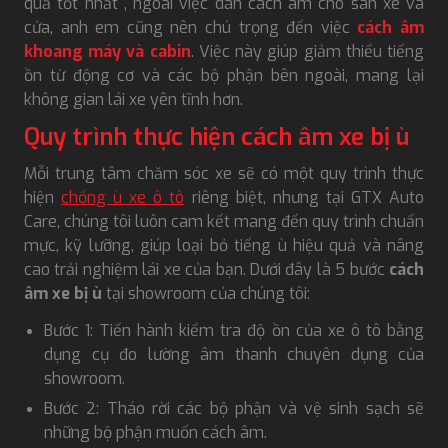
quả tốt nhất , ngoài việc dán cách âm cho sàn xe và
cửa, anh em cũng nên chú trọng đến việc
cách âm
khoang máy và cabin
. Việc này giúp giảm thiểu tiếng
ồn từ động cơ và các bộ phận bên ngoài, mang lại
không gian lái xe yên tĩnh hơn.
Quy trình thực hiện cách âm xe bị ù
Mỗi trung tâm chăm sóc xe sẽ có một quy trình thực
hiện
chống ù xe ô tô
riêng biệt, nhưng tại GTX Auto
Care, chúng tôi luôn cam kết mang đến quy trình chuẩn
mực, kỹ lưỡng, giúp loại bỏ tiếng ù hiệu quả và nâng
cao trải nghiệm lái xe của bạn. Dưới đây là 5 bước
cách
âm xe bị ù
tại showroom của chúng tôi:
Bước 1: Tiến hành kiểm tra độ ồn của xe ô tô bằng
dụng cụ đo lường âm thanh chuyên dụng của
showroom.
Bước 2: Tháo rời các bộ phận và vệ sinh sạch sẽ
những bộ phận muốn cách âm.