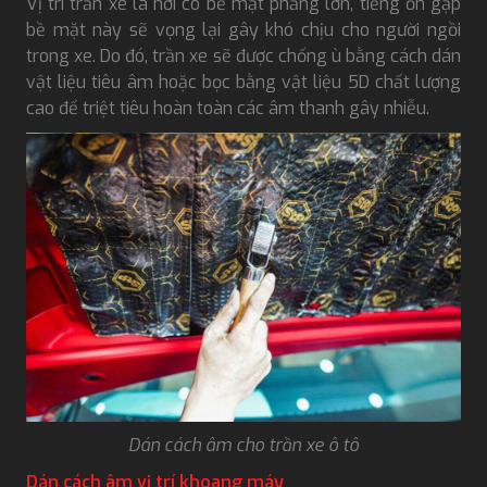
Vị trí trần xe là nơi có bề mặt phẳng lớn, tiếng ồn gặp
bề mặt này sẽ vọng lại gây khó chịu cho người ngồi
trong xe. Do đó, trần xe sẽ được chống ù bằng cách dán
vật liệu tiêu âm hoặc bọc bằng vật liệu 5D chất lượng
cao để triệt tiêu hoàn toàn các âm thanh gây nhiễu.
Dán cách âm cho trần xe ô tô
Dán cách âm vị trí khoang máy