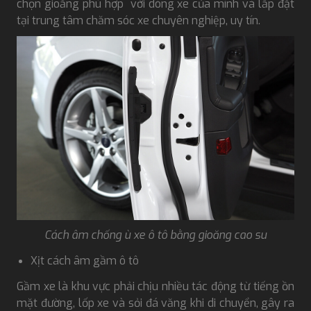
chọn gioăng phù hợp với dòng xe của mình và lắp đặt
tại trung tâm chăm sóc xe chuyên nghiệp, uy tín.
Cách âm chống ù xe ô tô bằng gioăng cao su
Xịt cách âm gầm ô tô
Gầm xe là khu vực phải chịu nhiều tác động từ tiếng ồn
mặt đường, lốp xe và sỏi đá văng khi di chuyển, gây ra