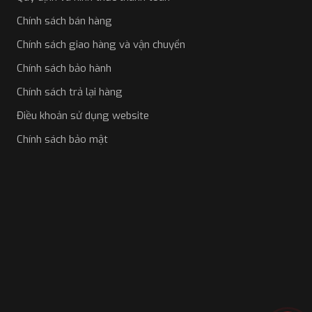
quy trình chỉ diễn ra trong vài giây.
Chính sách bán hàng
Chính sách giao hàng và vận chuyển
Chính sách bảo hành
Chính sách trả lại hàng
Điều khoản sử dụng website
Chính sách bảo mật
Nguyên lý hoạt động của cửa hít
Ưu điểm của bộ sản phẩm cửa hít
Nâng cấp cửa hít là việc thay đổi ngàm cơ thành ngàm
hít, đem lại sự êm ái và sang trọng đẳng cấp cho người