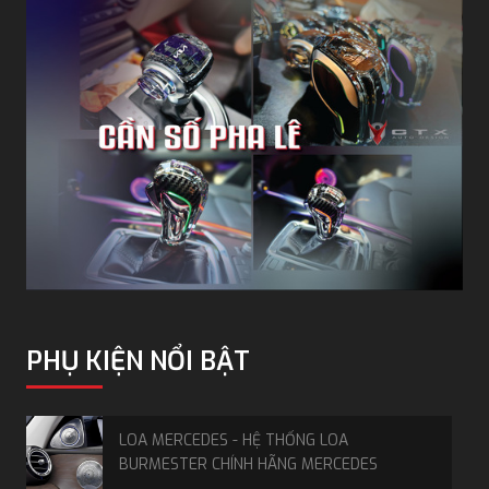
Cửa hít Lexus
Những khó khăn thường gặp với cửa
xe nguyên bản
Với thiết kế nguyên bản của xe Lexus thường sẽ gặp
nhiều hạn chế khi đóng cửa xe để đảm bảo an toàn. Chủ
xe và những hành khách trên xe có thể gặp những rắc
rối sau đây:
PHỤ KIỆN NỔI BẬT
Dễ bị kẹp tay hoặc chân khi lên xuống xe, đặc biệt là
với trẻ nhỏ.
Cửa tự mở động ngột khi di chuyển sẽ gây nguy
LOA MERCEDES - HỆ THỐNG LOA
hiểm cho những người tham gia giao thông.
BURMESTER CHÍNH HÃNG MERCEDES
Phải tốn nhiều sức lực để đóng cửa chặt, việc này sẽ