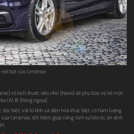
 nổi bật của Ceramax
ic) có kích thước siêu nhỏ (Nano) để phủ bảo vệ bề mặt.
ia UV, IR (hồng ngoại).
đặc biệt, với từ tính và điện hóa khác biệt, có hàm lượng
ệt của Ceramax, đất hiếm giúp nâng tầm sự bền bỉ, ổn định
ệt.