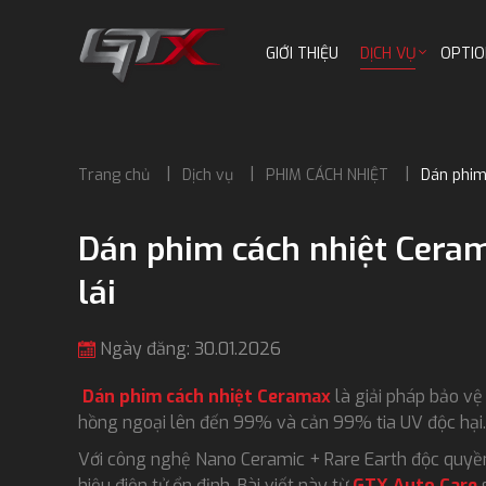
GIỚI THIỆU
DỊCH VỤ
OPTIO
Trang chủ
Dịch vụ
PHIM CÁCH NHIỆT
Dán phim
Dán phim cách nhiệt Ceram
lái
Ngày đăng: 30.01.2026
Dán phim cách nhiệt Ceramax
là giải pháp bảo vệ
hồng ngoại lên đến 99% và cản 99% tia UV độc hại. D
Với công nghệ Nano Ceramic + Rare Earth độc quyền,
hiệu điện tử ổn định. Bài viết này từ
GTX Auto Care