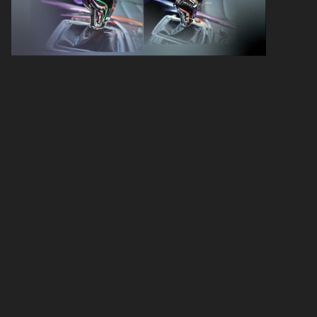
Bảng giá dán phim cách nhiệt Ceramax
chính hãng 2026
Báo giá dán phim cách nhiệt Ceramax
cho xe 4,5 chỗ
Báo giá dán phim cách nhiệt Ceramax
cho xe 7 chỗ
So sánh phim cách nhiệt Ceramax với
phim cách nhiệt 3M
Có nên dán phim cách nhiệt Ceramax
cho xe không?
Kinh nghiệm dán phim cách nhiệt
Ceramax
Lựa chọn đúng gói phim và mã phim