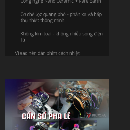
Công nghệ Nano Ceramic + Rare Earth
Cơ chế lọc quang phổ - phản xạ và hấp
thụ nhiệt thông minh
Không kim loại - không nhiễu sóng điện
tử
Vì sao nên dán phim cách nhiệt
Ceramax cho xe hơi?
Hiệu suất cách nhiệt vượt trội
Tầm nhìn rõ nét, không chói lóa
Độ bền cao
Tính năng kháng khuẩn và lọc không
khí của dòng Ceramax cao cấp