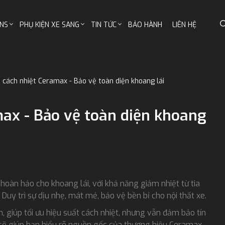
NS
PHỤ KIỆN XE SANG
TIN TỨC
BẢO HÀNH
LIÊN HỆ
 cách nhiệt Ceramax - Bảo vệ toàn diện khoang lái
ax - Bảo vệ toàn diện khoang
 hoàn hảo cho khoang lái, với khả năng giảm nhiệt từ tia
uy trì sự dịu nhẹ, mát mẻ, bảo vệ bền bỉ cho nội thất xe.
 giúp tối ưu hiệu suất cách nhiệt, nhưng vẫn đảm bảo tín
sẽ giúp bạn hiểu rõ nguồn gốc của thương hiệu Ceramax,