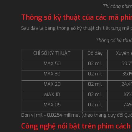
Thi công phi
Thông số kỹ thuật của các mã ph
Sau đây là bảng thông số kỹ thuật chi tiết từng m
Thông số kỹ thu
CHỈ SỐ KỸ THUẬT
Độ dày
Xuyên 
MAX 50
02 mil
59.
MAX 30
02 mil
35.
MAX 20
02 mil
24.
MAX 10
02 mil
16
MAX 05
02 mil
7.4
Đơn vị mil - 0.0254 milimet (theo thang quy đổi Quố
Công nghệ nổi bật trên phim cách