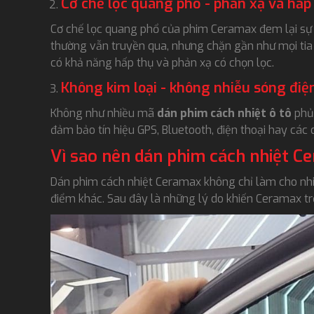
Cơ chế lọc quang phổ - phản xạ và hấp
Cơ chế lọc quang phổ của phim Ceramax đem lại sự
thường vẫn truyền qua, nhưng chặn gần như mọi tia U
có khả năng hấp thụ và phản xạ có chọn lọc.
Không kim loại - không nhiễu sóng điệ
Không như nhiều mã
dán phim cách nhiệt ô tô
phủ 
đảm bảo tín hiệu GPS, Bluetooth, điện thoại hay các
Vì sao nên dán phim cách nhiệt C
Dán phim cách nhiệt Ceramax không chỉ làm cho nhi
điểm khác. Sau đây là những lý do khiến Ceramax tr