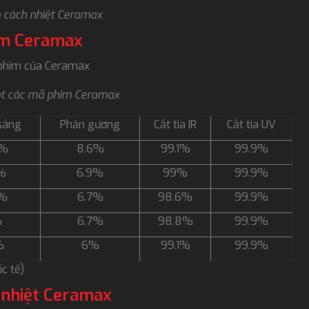
m cách nhiệt Ceramax
im Ceramax
ã phim của Ceramax
ật các mã phim Ceramax
sáng
Phản gương
Cắt tia IR
Cắt tia UV
7%
8.6%
99.1%
99.9%
1%
6.9%
99%
99.9%
4%
6.7%
98.6%
99.9%
%
6.7%
98.8%
99.9%
%
6%
99.1%
99.9%
c tế)
 nhiệt Ceramax