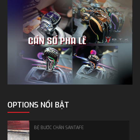
Đề nổ từ xa Santafe
Đề nổ từ xa Santafe là gì? Có nên
lắp cho xe không?
Đề nổ từ xa Santafe là tính năng giúp khởi động động
cơ nhanh chóng cho xe Hyundai Santafe bằng tính
năng điều khiển từ xa thông qua chìa khóa thông minh
(Smart Key) hoặc qua ứng dụng trên điện thoại mà
không cần bước vào trong xe hay cắm chìa khóa. Việc
lắp đề nổ từ xa Santafe không những giúp làm mát xe
mà còn giúp bôi trơn động cơ trước khi di chuyển. Chi
tiết như thế nào, hãy cùng GTX Auto Care tìm hiểu nhé!
OPTIONS NỔI BẬT
BỆ BƯỚC CHÂN SANTAFE