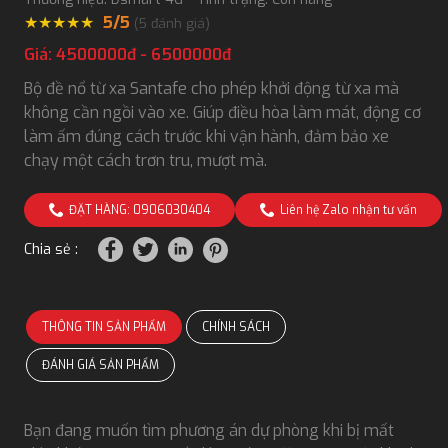
★
★
★
★
★
5/5
(
5
đánh giá)
Giá: 4500000đ - 6500000đ
Bộ đề nổ từ xa Santafe cho phép khởi động từ xa mà
không cần ngồi vào xe. Giúp điều hòa làm mát, động cơ
làm ấm đúng cách trước khi vận hành, đảm bảo xe
chạy một cách trơn tru, mượt mà.
ĐẶT HÀNG: 0906030404
Liên hệ Zalo nhận tư vấn
Chia sẻ :
THÔNG TIN SẢN PHẨM
CHÍNH SÁCH
ĐÁNH GIÁ SẢN PHẨM
Bạn đang muốn tìm phương án dự phòng khi bị mất