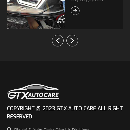
hưởng tới hệ thống
điện không? GTX
Auto Care sẽ giải đáp
cho bạn thắc mắc
này.
COPYRIGHT @ 2023 GTX AUTO CARE ALL RIGHT
RESERVED