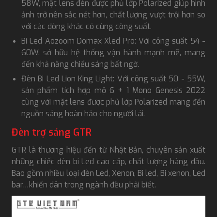
58W, mặt lens đèn được phủ lớp Polarized giúp hình
ảnh trở nên sắc nét hơn, chất lượng vượt trội hơn so
với các dòng khác có cùng công suất.
Bi Led Aozoom Domax Xled Pro: Với công suất 54 -
60W, sở hữu hệ thống vận hành mạnh mẽ, mang
đến khả năng chiếu sáng bất ngờ.
Đèn Bi Led Lion King Light: Với công suất 50 - 55W,
sản phẩm tích hợp mộ 6 + 1 Mono Genesis 2022
cùng với mặt lens được phủ lớp Polarized mang đến
nguồn sáng hoàn hảo cho người lái.
Đèn trợ sáng GTR
GTR là thương hiệu đến từ Nhật Bản, chuyên sản xuất
những chiếc đèn bi Led cao cấp, chất lượng hàng đầu.
Bao gồm nhiều loại đèn Led, Xenon, Bi led, Bi xenon, Led
bar…khiến dân trong ngành đều phải biết.