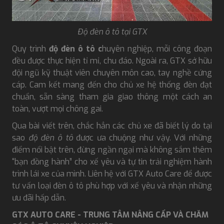
Độ đèn ô tô tại GTX
Quy trình
độ đèn ô tô c
huyên nghiệp, mỗi công đoạn
đều được thực hiện tỉ mỉ, chu đáo. Ngoài ra, GTX sở hữu
đội ngũ kỹ thuật viên chuyên môn cao, tay nghề cứng
cáp. Cam kết mang đến cho chủ xe hệ thống đèn đạt
chuẩn, sẵn sàng tham gia giao thông một cách an
toàn, vượt mọi chông gai.
Qua bài viết trên, chắc hẳn các chủ xe đã biết lý do tại
sao
độ đèn ô tô
được ưa chuộng như vậy. Với những
điểm nổi bật trên, đừng ngần ngại mà không sắm thêm
“bạn đồng hành” cho xế yêu và tự tin trải nghiệm hành
trình lái xe của mình. Liên hệ với GTX Auto Care để được
tư vấn loại đèn ô tô phù hợp với xế yêu và nhận những
ưu đãi hấp dẫn.
GTX AUTO CARE - TRUNG TÂM NÂNG CẤP VÀ CHĂM