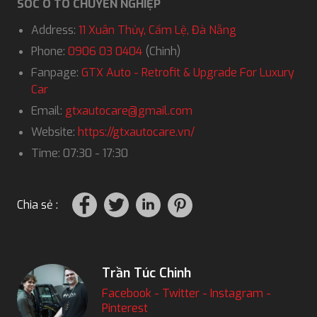
SÓC Ô TÔ CHUYÊN NGHIỆP
Address:
11 Xuân Thủy, Cẩm Lệ, Đà Nẵng
Phone:
0906 03 0404
(Chinh)
Fanpage:
GTX Auto - Retrofit & Upgrade For Luxury
Car
Email:
gtxautocare@gmail.com
Website:
https://gtxautocare.vn/
Time: 07:30 - 17:30
Chia sẻ :
Trần Túc Chinh
Facebook
-
Twitter
-
Instagram
-
Pinterest