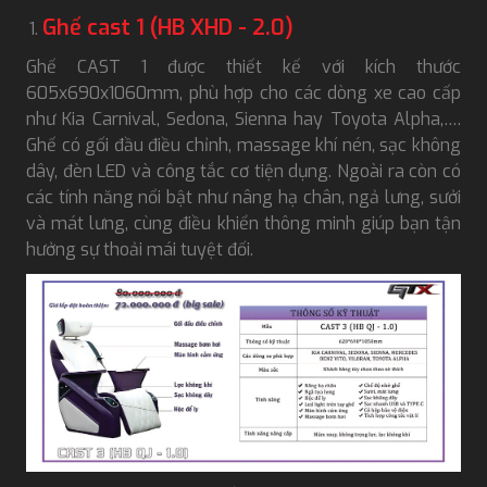
Ghế cast 1 (HB XHD - 2.0)
Ghế CAST 1 được thiết kế với kích thước
605x690x1060mm, phù hợp cho các dòng xe cao cấp
như Kia Carnival, Sedona, Sienna hay Toyota Alpha,….
Ghế có gối đầu điều chỉnh, massage khí nén, sạc không
dây, đèn LED và công tắc cơ tiện dụng. Ngoài ra còn có
các tính năng nổi bật như nâng hạ chân, ngả lưng, sưởi
và mát lưng, cùng điều khiển thông minh giúp bạn tận
hưởng sự thoải mái tuyệt đối.