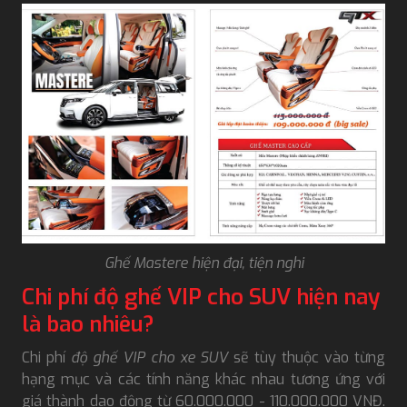
Ghế Mastere hiện đại, tiện nghi
Chi phí độ ghế VIP cho SUV hiện nay
là bao nhiêu?
Chi phí
độ ghế VIP cho xe SUV
sẽ tùy thuộc vào từng
hạng mục và các tính năng khác nhau tương ứng với
giá thành dao động từ 60.000.000 - 110.000.000 VNĐ.