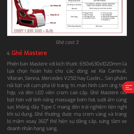
Ghế cast 3
Ghế Mastere
Phiên bản Mastere với kích thước 650x630x1020mm là
lựa chọn hoàn hảo cho các dòng xe Kia Carnival,
Viloran, Sienna, Mercedes V250 hay Custin.... Sản phẩm
nổi bật với cụm pha lê trang trí, màn hình cảm ứng tích
hợp, và đèn LED viền crom cao cấp. Ghế Mastere nổi
bật hơn với tính năng massage bơm hơi, sưởi ấm cùng
sạc không dây Type C mang đến trải nghiệm tiện nghi
khi sử dụng. Ghế thường được mạ crom vàng và trang
bị mâm xoay 360° thể hiện sự đẳng cấp, xứng tầm xe
doanh nhân hạng sang.