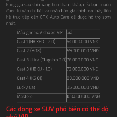
Bảng giá sau chỉ mang tính tham khảo, nếu bạn muốn
được tư vấn chi tiết và nhận báo giá chính xác hãy liên
hệ trực tiếp đến GTX Auto Care để được hỗ trợ sớm
nhất.
Mẫu ghế SUV cho xe VIP
Giá
Cast 1 (HB XHD - 2.0)
64.000.000 VNĐ
Cast 2 (A08)
69.000.000 VNĐ
Cast 3 Ultra (Flagship 2.0)
76.000.000 VNĐ
Cast 3 (HB QJ - 1.0)
72.000.000 VNĐ
Cast 4 (KS 01)
89.000.000 VNĐ
Lucky Cat
95.000.000 VNĐ
Mastere
109.000.000 VNĐ
Các dòng xe SUV phổ biến có thể độ