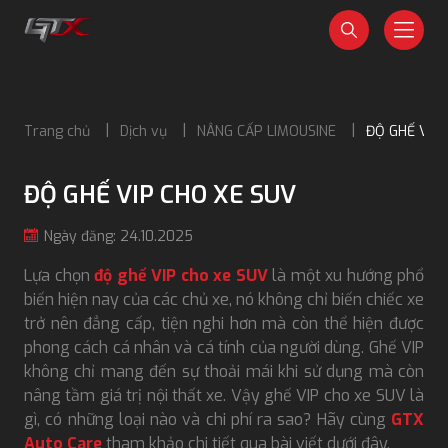
Trang chủ
Dịch vụ
NÂNG CẤP LIMOUSINE
ĐỘ GHẾ VIP 
ĐỘ GHẾ VIP CHO XE SUV
Ngày đăng: 24.10.2025
Lựa chọn
độ ghế VIP cho xe SUV
là một xu hướng phổ
biến hiện nay của các chủ xe, nó không chỉ biến chiếc xe
trở nên đẳng cấp, tiện nghi hơn mà còn thể hiện được
phong cách cá nhân và cá tính của người dùng. Ghế VIP
không chỉ mang đến sự thoải mái khi sử dụng mà còn
nâng tầm giá trị nội thất xe. Vậy ghế VIP cho xe SUV là
gì, có những loại nào và chi phí ra sao? Hãy cùng
GTX
Auto Care
tham khảo chi tiết qua bài viết dưới đây.