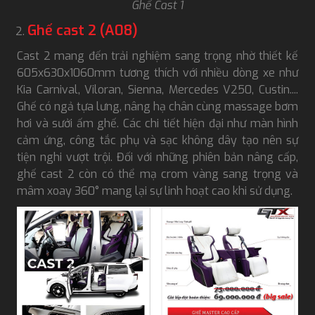
Ghế Cast 1
Ghế cast 2 (A08)
Cast 2 mang đến trải nghiệm sang trọng nhờ thiết kế
605x630x1060mm tương thích với nhiều dòng xe như
Kia Carnival, Viloran, Sienna, Mercedes V250, Custin....
Ghế có ngả tựa lưng, nâng hạ chân cùng massage bơm
hơi và sưởi ấm ghế. Các chi tiết hiện đại như màn hình
cảm ứng, công tắc phụ và sạc không dây tạo nên sự
tiện nghi vượt trội. Đối với những phiên bản nâng cấp,
ghế cast 2 còn có thể mạ crom vàng sang trọng và
mâm xoay 360° mang lại sự linh hoạt cao khi sử dụng.