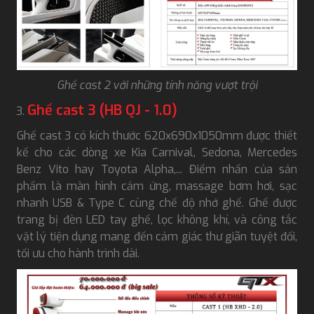
Ghế cast 2 với những tính năng vượt trội
Ghế cast 3 (HB QJ - 1.0)
Ghế cast 3 có kích thước 620x690x1050mm được thiết
kế cho các dòng xe Kia Carnival, Sedona, Mercedes
Benz Vito hay Toyota Alpha,... Điểm nhấn của sản
phẩm là màn hình cảm ứng, massage bơm hơi, sạc
nhanh USB & Type C cùng chế độ nhớ ghế. Ghế được
trang bị đèn LED tay ghế, lọc không khí, và công tắc
vật lý tiện dụng mang đến cảm giác thư giãn tuyệt đối,
tối ưu cho hành trình dài.