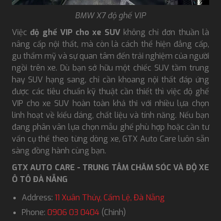
BMW X7 độ ghế VIP
Việc
độ ghế VIP cho xe SUV
không chỉ đơn thuần là
nâng cấp nội thất, mà còn là cách thể hiện đẳng cấp,
gu thẩm mỹ và sự quan tâm đến trải nghiệm của người
ngồi trên xe. Dù bạn sở hữu một chiếc SUV tầm trung
hay SUV hạng sang, chỉ cần khoang nội thất đáp ứng
được các tiêu chuẩn kỹ thuật cần thiết thì việc độ ghế
VIP cho xe SUV hoàn toàn khả thi với nhiều lựa chọn
linh hoạt về kiểu dáng, chất liệu và tính năng. Nếu bạn
đang phân vân lựa chọn mẫu ghế phù hợp hoặc cần tư
vấn cụ thể theo từng dòng xe, GTX Auto Care luôn sẵn
sàng đồng hành cùng bạn.
GTX AUTO CARE - TRUNG TÂM CHĂM SÓC VÀ ĐỘ XE
Ô TÔ ĐÀ NẴNG
Address:
11 Xuân Thủy, Cẩm Lệ, Đà Nẵng
Phone:
0906 03 0404
(Chinh)