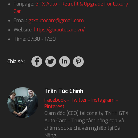
Fanpage:
GTX Auto - Retrofit & Upgrade For Luxury
Car
Email:
gtxautocare@gmail.com
Website:
https://gtxautocare.vn/
Time: 07:30 - 17:30
Chia sẻ :
Trần Túc Chinh
Facebook
-
Twitter
-
Instagram
-
Pinterest
Giám đốc (CEO) tại công ty TNHH GTX
Auto Care - Trung tâm nâng cấp và
chăm sóc xe chuyên nghiệp tại Đà
Nẵng.