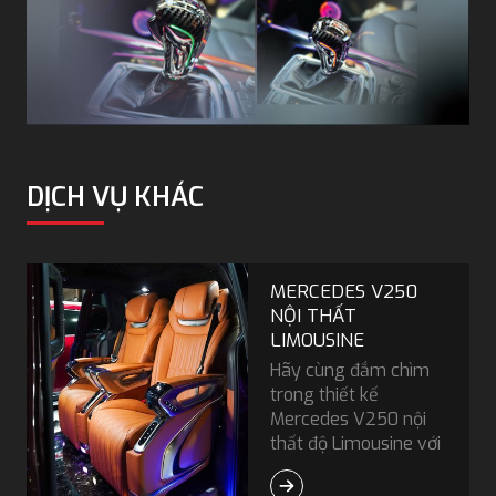
DỊCH VỤ KHÁC
MERCEDES V250
NỘI THẤT
LIMOUSINE
Hãy cùng đắm chìm
trong thiết kế
Mercedes V250 nội
thất độ Limousine với
không gian đẳng cấp,
tiện nghi hiện đại và