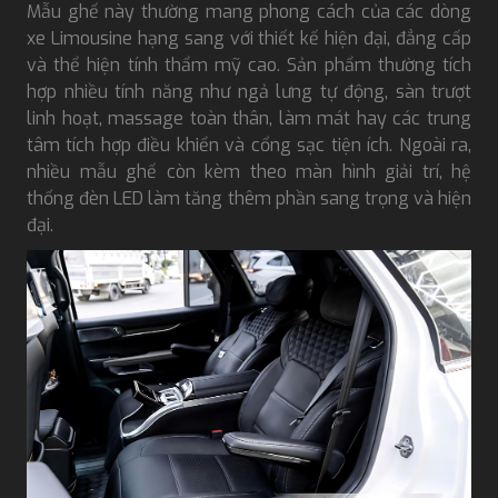
Mẫu ghế này thường mang phong cách của các dòng
xe Limousine hạng sang với thiết kế hiện đại, đẳng cấp
và thể hiện tính thẩm mỹ cao. Sản phẩm thường tích
hợp nhiều tính năng như ngả lưng tự động, sàn trượt
linh hoạt, massage toàn thân, làm mát hay các trung
tâm tích hợp điều khiển và cổng sạc tiện ích. Ngoài ra,
nhiều mẫu ghế còn kèm theo màn hình giải trí, hệ
thống đèn LED làm tăng thêm phần sang trọng và hiện
đại.