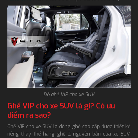
Độ ghế VIP cho xe SUV
Ghế VIP cho xe SUV là gì? Có ưu
điểm ra sao?
Ghế VIP cho xe SUV là dòng ghế cao cấp được thiết kế
riêng thay thế hàng ghế 2 nguyên bản của xe SUV.