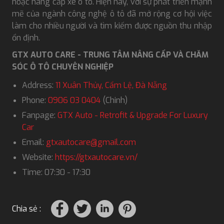
hoặc nâng cấp xe ô tô. Hiện nay, với sự phát triển mạnh
mẽ của ngành công nghệ ô tô đã mở rộng cơ hội việc
làm cho nhiều người và tìm kiếm được nguồn thu nhập
ổn định.
GTX AUTO CARE - TRUNG TÂM NÂNG CẤP VÀ CHĂM
SÓC Ô TÔ CHUYÊN NGHIỆP
Address:
11 Xuân Thủy, Cẩm Lệ, Đà Nẵng
Phone:
0906 03 0404
(Chinh)
Fanpage:
GTX Auto - Retrofit & Upgrade For Luxury
Car
Email:
gtxautocare@gmail.com
Website:
https://gtxautocare.vn/
Time: 07:30 - 17:30
Chia sẻ :