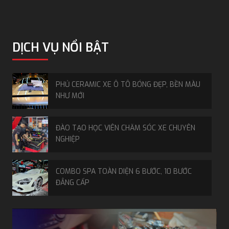
DỊCH VỤ NỔI BẬT
PHỦ CERAMIC XE Ô TÔ BÓNG ĐẸP, BỀN MÀU
NHƯ MỚI
ĐÀO TẠO HỌC VIÊN CHĂM SÓC XE CHUYÊN
NGHIỆP
COMBO SPA TOÀN DIỆN 6 BƯỚC, 10 BƯỚC
ĐẲNG CẤP