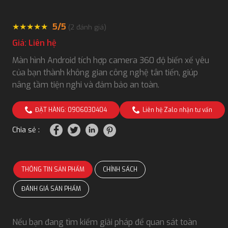
★
★
★
★
★
5/5
(
2
đánh giá)
Giá: Liên hệ
Màn hình Android tích hợp camera 360 độ biến xế yêu
của bạn thành không gian công nghệ tân tiến, giúp
nâng tầm tiện nghi và đảm bảo an toàn.
ĐẶT HÀNG: 0906030404
Liên hệ Zalo nhận tư vấn
Chia sẻ :
THÔNG TIN SẢN PHẨM
CHÍNH SÁCH
ĐÁNH GIÁ SẢN PHẨM
Nếu bạn đang tìm kiếm giải pháp để quan sát toàn