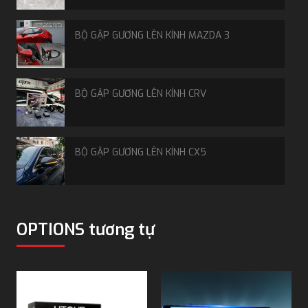
dây tín hiệu và các phụ kiện để lắp đặt. Đảm bảo đầy
đủ theo bộ, đồng bộ về phần cứng cũng như phần
BỘ GẬP GƯƠNG LÊN KÍNH MAZDA 3
mềm.
Nguyên lý hoạt động và cách ghép hình
360 theo thời gian thực
BỘ GẬP GƯƠNG LÊN KÍNH CRV
Các mắt camera ghi lại hình ảnh riêng biệt, sau đó bộ
xử lý sẽ phân tích và ghép hình ảnh 360 độ mô phỏng
xe nhìn từ trên xuống. Quá trình này diễn ra tức thì, giúp
BỘ GẬP GƯƠNG LÊN KÍNH CX5
người lái quan sát ngay lập tức, đảm bảo an toàn khi di
chuyển đông đúc trong đô thị, hay lùi, đỗ xe những góc
hẹp.
MÀN HÌNH ANDROID 9 INCH
Phân biệt màn hình liền cam 360 và màn
OPTIONS tương tự
hình kết hợp cam 360 rời
Màn hình đi liền với camera thì đã được tích hợp sẵn hệ
ĐÈN HẬU VF3
thống camera, đảm bảo tính đồng bộ cũng như gọn
gàng. Còn loại rời thì cần những đầu nối thêm, có thể