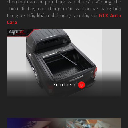
chọn loại nào còn phụ thuộc vào nhu cầu sử dụng, chở
nhiều đồ hay cần chống nước và bảo vệ hàng hóa
trong xe. Hãy khám phá ngay sau đây với
GTX Auto
Care
.
Xem thêm
Nắp thùng xe bán tải Triton chất lượng và chính hãng
Các loại nắp thùng dành cho Triton