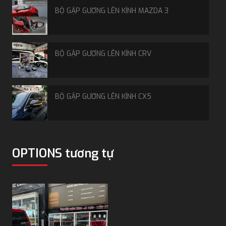
BỘ GẬP GƯƠNG LÊN KÍNH MAZDA 3
BỘ GẬP GƯƠNG LÊN KÍNH CRV
BỘ GẬP GƯƠNG LÊN KÍNH CX5
Nắp thùng 3 tấm trên Mitsubishi Triton
MÀN HÌNH ANDROID 9 INCH
OPTIONS tương tự
Giá của các loại nắp thùng xe bán tải
Triton
ĐÈN HẬU VF3
Bảng giá tham khảo các loại nắp thùng cho Triton
Loại nắp thùng
Giá tham khảo
MÂM 16 INCH