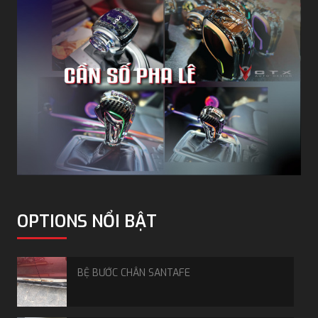
Hiện nay có 4 loại
nắp thùng xe bán tải Triton
chính,
được phân loại dựa trên cơ chế vận hành và mục đích
bảo vệ hàng hóa.
Nắp thùng cuộn (điện - cơ - loại mềm):
Cấu tạo từ
các thanh nhôm chịu lực, cho phép cuộn gọn gàng
nếu chở đồ cao quá khổ.
Nắp thùng 3 tấm:
Gồm 3 miếng nhựa làm từ nhôm
hoặc nhựa ABS nguyên khối. Dễ dàng tháo lắp, giá
thành tối ưu nhưng độ bền lại cực kỳ cao.
Nắp thùng thấp:
Thiết kế mở 45 độ, dày dặn và
cứng cáp đem lại cho form xe liền mạch. Khả năng
chống nước tốt nhờ tính liền lạc và gioăng cao su
OPTIONS NỔI BẬT
kép.
Nắp thùng cao:
Mở rộng tối đa không gian để đồ,
che chắn hoàn toàn hàng hóa khỏi tác động thời
BỆ BƯỚC CHÂN SANTAFE
tiết.