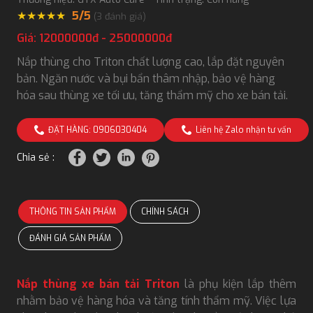
★
★
★
★
★
5/5
(
3
đánh giá)
Giá: 12000000đ - 25000000đ
Nắp thùng cho Triton chất lượng cao, lắp đặt nguyên
bản. Ngăn nước và bụi bẩn thâm nhập, bảo vệ hàng
hóa sau thùng xe tối ưu, tăng thẩm mỹ cho xe bán tải.
ĐẶT HÀNG: 0906030404
Liên hệ Zalo nhận tư vấn
Chia sẻ :
THÔNG TIN SẢN PHẨM
CHÍNH SÁCH
ĐÁNH GIÁ SẢN PHẨM
Nắp thùng xe bán tải Triton
là phụ kiện lắp thêm
nhằm bảo vệ hàng hóa và tăng tính thẩm mỹ. Việc lựa