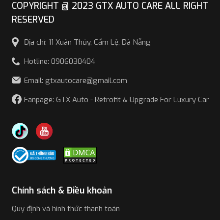
COPYRIGHT @ 2023 GTX AUTO CARE ALL RIGHT
với remote xe, chống trộm hoàn toàn với việc để
RESERVED
thùng mở.
Chống nước, bụi:
Bảo vệ thùng và hàng hóa khi trời
Địa chỉ: 11 Xuân Thủy, Cẩm Lệ, Đà Nẵng
mưa, hoặc các địa hình nhiều bùn đất.
Hotline: 0906030404
Email: gtxautocare@gmail.com
Fanpage: GTX Auto - Retrofit & Upgrade For Luxury Car
Chính sách & Điều khoản
Lý do nắp thùng xe bán tải Triton đáng để lắp
Quy định và hình thức thanh toán