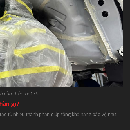
phủ gầm trên xe Cx5
hần gì?
tạo từ nhiều thành phần giúp tăng khả năng bảo vệ như: