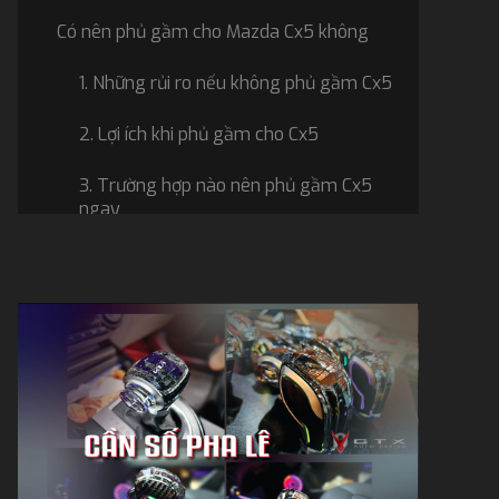
Có nên phủ gầm cho Mazda Cx5 không
1. Những rủi ro nếu không phủ gầm Cx5
2. Lợi ích khi phủ gầm cho Cx5
3. Trường hợp nào nên phủ gầm Cx5
ngay
4. Trường hợp nào không cần phủ gầm
Thời điểm tốt để phủ gầm Mazda Cx5
1. Có nên phủ gầm khi xe mới mua
2. Xe Cx5 đã chạy lâu có phủ được
không
3. Bao lâu nên phủ gầm lại