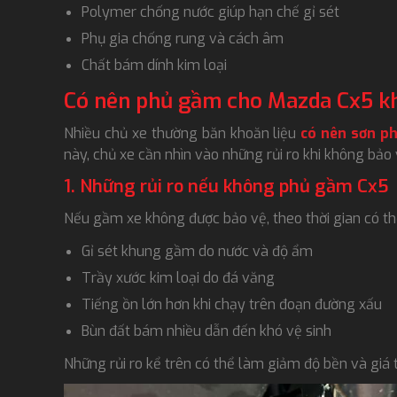
Polymer chống nước giúp hạn chế gỉ sét
Phụ gia chống rung và cách âm
Chất bám dính kim loại
Có nên phủ gầm cho Mazda Cx5 k
Nhiều chủ xe thường băn khoăn liệu
có nên sơn p
này, chủ xe cần nhìn vào những rủi ro khi không bảo
1. Những rủi ro nếu không phủ gầm Cx5
Nếu gầm xe không được bảo vệ, theo thời gian có th
Gỉ sét khung gầm do nước và độ ẩm
Trầy xước kim loại do đá văng
Tiếng ồn lớn hơn khi chạy trên đoạn đường xấu
Bùn đất bám nhiều dẫn đến khó vệ sinh
Những rủi ro kể trên có thể làm giảm độ bền và giá t