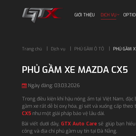
GIỚI THIỆU
DỊCH VỤ
OPTIO
Trang chủ
Dịch vụ
PHỦ GẦM Ô TÔ
PHỦ GẦM X
PHỦ GẦM XE MAZDA CX5
Ngày đăng: 03.03.2026
Trong điều kiện khí hậu nóng ẩm tại Việt Nam, đặc 
gầm xe rất dễ bị oxy hóa, gỉ sét và xuống cấp theo 
CX5
như một giải pháp bảo vệ lâu dài.
Bài viết dưới đây,
GTX Auto Care
sẽ giúp bạn hiểu r
công và địa chỉ phủ gầm uy tín tại Đà Nẵng.