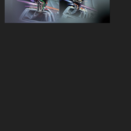
Các loại phủ gầm Mazda Cx5 phổ biến
hiện nay
1. Phủ gầm cao su non
2. Phủ gầm gốc dầu
3. Phủ gầm gốc nước thân thiện môi
trường
4. So sánh ưu nhược điểm từng loại phủ
gầm
Phủ gầm Cx5 giá bao nhiêu?
1. Giá phủ gầm Cx5 theo loại dung dịch
2. Các yếu tố ảnh hưởng đến giá phủ
gầm