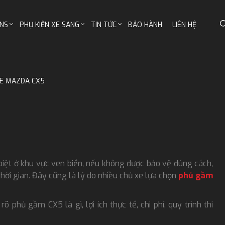
NS
PHỤ KIỆN XE SANG
TIN TỨC
BẢO HÀNH
LIÊN HỆ
E MAZDA CX5
biệt ở khu vực ven biển, nếu không được bảo vệ đúng cách,
thời gian. Đây cũng là lý do nhiều chủ xe lựa chọn
phủ gầm
õ phủ gầm CX5 là gì, lợi ích thực tế, chi phí, quy trình thi