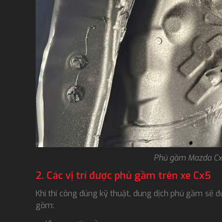
Phủ gầm Mazda Cx5
2. Các vị trí được phủ gầm trên xe Cx5
Khi thi công đúng kỹ thuật, dung dịch phủ gầm sẽ đ
gồm: