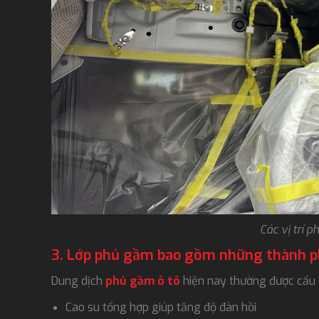
Các vị trí 
3. Lớp phủ gầm bao gồm những thành p
Dung dịch
phủ gầm ô tô
hiện nay thường được cấu 
Cao su tổng hợp giúp tăng độ đàn hồi