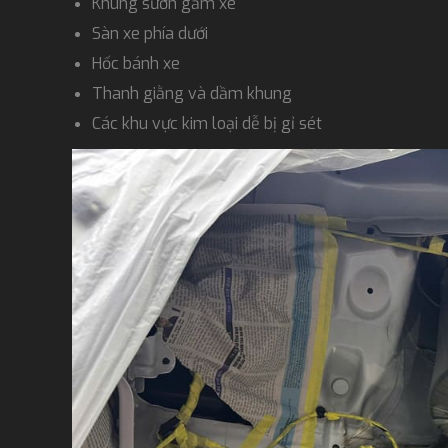
Khung sườn gầm xe
Sàn xe phía dưới
Hốc bánh xe
Thanh giằng và dầm khung
Các khu vực kim loại dễ bị gỉ sét