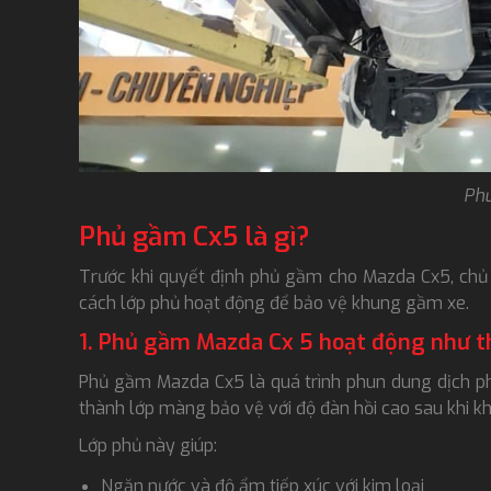
Ph
Phủ gầm Cx5 là gì?
Trước khi quyết định phủ gầm cho Mazda Cx5, chủ 
cách lớp phủ hoạt động để bảo vệ khung gầm xe.
1. Phủ gầm Mazda Cx 5 hoạt động như t
Phủ gầm Mazda Cx5 là quá trình phun dung dịch p
thành lớp màng bảo vệ với độ đàn hồi cao sau khi k
Lớp phủ này giúp:
Ngăn nước và độ ẩm tiếp xúc với kim loại