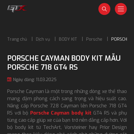
Trang chủ
Dịch vụ
BODY KIT
Porsche
PORSCHE C
PORSCHE CAYMAN BODY KIT MẪU
PORSCHE 718 GT4 RS
Ngày đăng: 11.03.2025
Porsche Cayman là một trong những dòng xe thể thao
mang đậm phong cách sang trọng và hiệu suất cao.
Nâng cấp Porsche 728 Cayman lên Porsche 718 GT4
RS với bộ
Porsche Cayman body kit
GT4 RS và phụ
tùng cao cấp giúp xe của bạn trở nên đẳng cấp hơn. Với
bộ body kit từ TechArt, Vorsteiner hay Prior Design