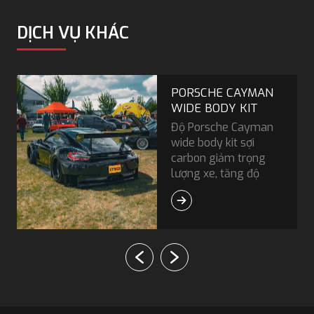
DỊCH VỤ KHÁC
PORSCHE CAYMAN
WIDE BODY KIT
Độ Porsche Cayman
wide body kit sợi
carbon giảm trọng
lượng xe, tăng độ
bám đường xe khi
chạy tốc độ cao với
diện mạo thể thao,
mạnh mẽ.