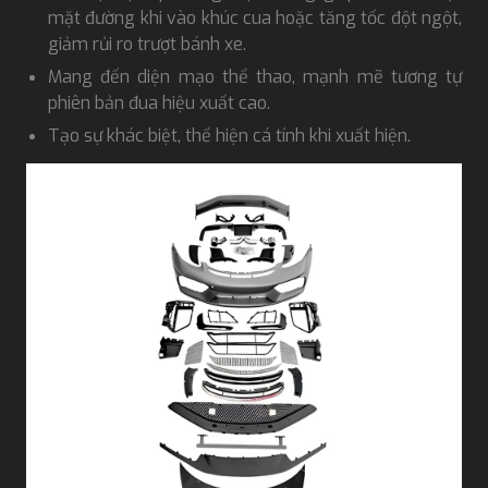
mặt đường khi vào khúc cua hoặc tăng tốc đột ngột,
giảm rủi ro trượt bánh xe.
Mang đến diện mạo thể thao, mạnh mẽ tương tự
phiên bản đua hiệu xuất cao.
Tạo sự khác biệt, thể hiện cá tính khi xuất hiện.