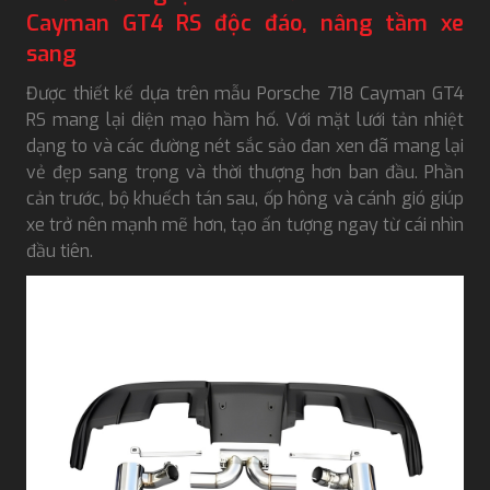
Cayman GT4 RS độc đáo, nâng tầm xe
sang
Được thiết kế dựa trên mẫu Porsche 718 Cayman GT4
RS mang lại diện mạo hầm hố. Với mặt lưới tản nhiệt
dạng to và các đường nét sắc sảo đan xen đã mang lại
vẻ đẹp sang trọng và thời thượng hơn ban đầu. Phần
cản trước, bộ khuếch tán sau, ốp hông và cánh gió giúp
xe trở nên mạnh mẽ hơn, tạo ấn tượng ngay từ cái nhìn
đầu tiên.