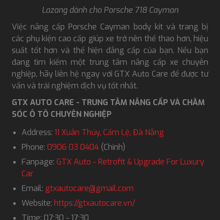
Lazang dành cho Porsche 718 Cayman
Việc nâng cấp Porsche Cayman body kit và trang bị
các phụ kiện cao cấp giúp xe trở nên thể thao hơn, hiệu
suất tốt hơn và thể hiện đẳng cấp của bạn. Nếu bạn
đang tìm kiếm một trung tâm nâng cấp xe chuyên
nghiệp, hãy liên hệ ngay với GTX Auto Care để được tư
vấn và trải nghiệm dịch vụ tốt nhất.
GTX AUTO CARE - TRUNG TÂM NÂNG CẤP VÀ CHĂM
SÓC Ô TÔ CHUYÊN NGHIỆP
Address:
11 Xuân Thủy, Cẩm Lệ, Đà Nẵng
Phone:
0906 03 0404
(Chinh)
Fanpage:
GTX Auto - Retrofit & Upgrade For Luxury
Car
Email:
gtxautocare@gmail.com
Website:
https://gtxautocare.vn/
Time: 07:30 - 17:30