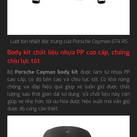
Lưới tản nhiệt đặc trưng của Porsche Cayman GT4 RS
Body kit chất liệu nhựa PP cao cấp, chống
chịu lực tốt
Bộ
Porsche Cayman body kit
được làm từ nhựa PP
cao cấp, có độ bền cao và chịu lực tốt. Có khả năng
chống va đập hiệu quả giúp xe luôn giữ được chất
lượng sau thời gian dài sử dụng. Và chất liệu này còn
giúp xe nhẹ hơn, tối ưu hóa được hiệu suất mà vẫn giữ
được độ cứng cần thiết.