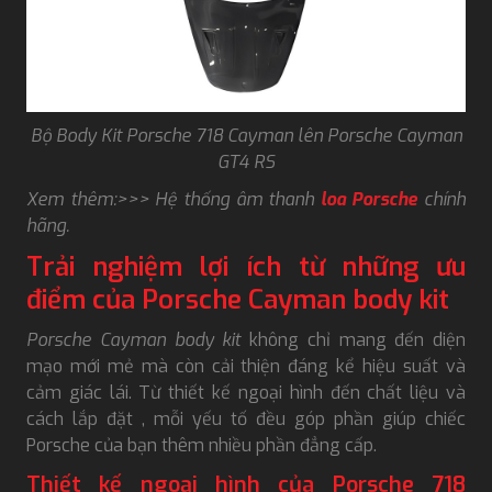
Bộ Body Kit Porsche 718 Cayman lên Porsche Cayman
GT4 RS
Xem thêm:>>> Hệ thống âm thanh
loa Porsche
chính
hãng.
Trải nghiệm lợi ích từ những ưu
điểm của Porsche Cayman body kit
Porsche Cayman body kit
không chỉ mang đến diện
mạo mới mẻ mà còn cải thiện đáng kể hiệu suất và
cảm giác lái. Từ thiết kế ngoại hình đến chất liệu và
cách lắp đặt , mỗi yếu tố đều góp phần giúp chiếc
Porsche của bạn thêm nhiều phần đẳng cấp.
Thiết kế ngoại hình của Porsche 718