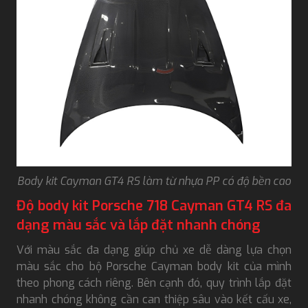
Body kit Cayman GT4 RS làm từ nhựa PP có độ bền cao
Độ body kit Porsche 718 Cayman GT4 RS đa
dạng màu sắc và lắp đặt nhanh chóng
Với màu sắc đa dạng giúp chủ xe dễ dàng lựa chọn
màu sắc cho bộ Porsche Cayman body kit của mình
theo phong cách riêng. Bên cạnh đó, quy trình lắp đặt
nhanh chóng không cần can thiệp sâu vào kết cấu xe,