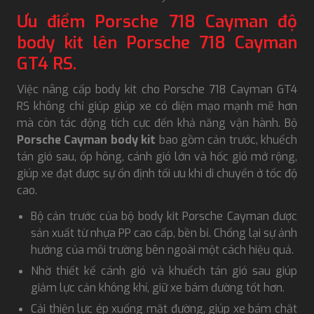
Ưu điểm Porsche 718 Cayman độ
body kit lên Porsche 718 Cayman
GT4 RS.
Việc nâng cấp body kit cho Porsche 718 Cayman GT4
RS không chỉ giúp giúp xe có diện mạo mạnh mẽ hơn
mà còn tác động tích cực đến khả năng vận hành. Bộ
Porsche Cayman body kit
bao gồm cản trước, khuếch
tán gió sau, ốp hông, cánh gió lớn và hốc gió mở rộng,
giúp xe đạt được sự ổn định tối ưu khi di chuyển ở tốc độ
cao.
Bộ cản trước của bộ body kit Porsche Cayman được
sản xuất từ nhựa PP cao cấp, bền bỉ. Chống lại sự ảnh
hưởng của môi trường bên ngoài một cách hiệu quả.
Nhờ thiết kế cánh gió và khuếch tán gió sau giúp
giảm lực cản không khí, giữ xe bám đường tốt hơn.
Cải thiện lực ép xuống mặt đường, giúp xe bám chặt