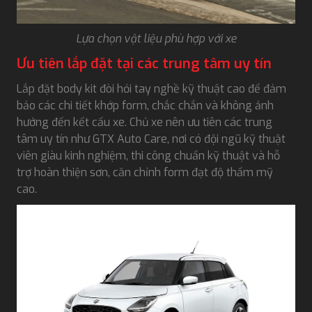
Lựa chọn vật liệu phù hợp với xe
Ưu tiên lắp đặt tại các trung tâm uy tín
Lắp đặt body kit đòi hỏi tay nghề kỹ thuật cao để đảm
bảo các chi tiết khớp form, chắc chắn và không ảnh
hưởng đến kết cấu xe. Chủ xe nên ưu tiên các trung
tâm uy tín như GTX Auto Care, nơi có đội ngũ kỹ thuật
viên giàu kinh nghiệm, thi công chuẩn kỹ thuật và hỗ
trợ hoàn thiện sơn, căn chỉnh form đạt độ thẩm mỹ
cao.