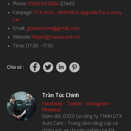
Phone:
0906 03 0404
(Chinh)
Fanpage:
GTX Auto - Retrofit & Upgrade For Luxury
Car
Email:
gtxautocare@gmail.com
Website:
https://gtxautocare.vn/
Time: 07:30 - 17:30
Chia sẻ :
Trần Túc Chinh
Facebook
-
Twitter
-
Instagram
-
Pinterest
Giám đốc (CEO) tại công ty TNHH GTX
Auto Care - Trung tâm nâng cấp và
chăm sóc xe chuyên nghiệp tại Đà