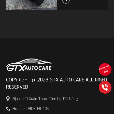
trọng, thu hút mọi
ánh nhìn đường trên
phố.
COPYRIGHT @ 2023 GTX AUTO CARE ALL RIGHT
RESERVED
Địa chỉ: 11 Xuân Thủy, Cẩm Lệ, Đà Nẵng
Hotline: 0906030404