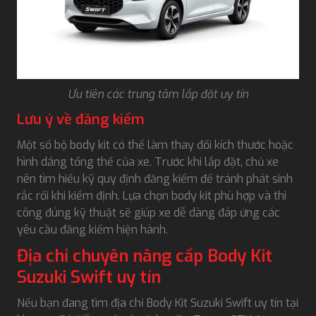
Ưu tiên các trung tâm lắp đặt uy tín
Lưu ý về đăng kiểm
Một số bộ body kit có thể làm thay đổi kích thước hoặc
hình dáng tổng thể của xe. Trước khi lắp đặt, chủ xe
nên tìm hiểu kỹ quy định đăng kiểm để tránh phát sinh
rắc rối khi kiểm định. Lựa chọn body kit phù hợp và thi
công đúng kỹ thuật sẽ giúp xe dễ dàng đáp ứng các
yêu cầu đăng kiểm hiện hành.
Địa chỉ chuyên nâng cấp Body Kit
Suzuki Swift uy tín
Nếu bạn đang tìm địa chỉ Body Kit Suzuki Swift uy tín tại