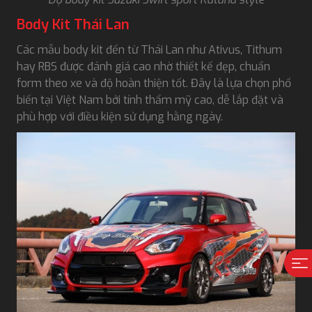
Body Kit Thái Lan
Các mẫu body kit đến từ Thái Lan như Ativus, Tithum
hay RBS được đánh giá cao nhờ thiết kế đẹp, chuẩn
form theo xe và độ hoàn thiện tốt. Đây là lựa chọn phổ
biến tại Việt Nam bởi tính thẩm mỹ cao, dễ lắp đặt và
phù hợp với điều kiện sử dụng hằng ngày.