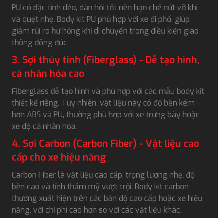
PU có đặc tính dẻo, đàn hồi tốt nên hạn chế nứt vỡ khi
va quẹt nhẹ. Body kit PU phù hợp với xe đi phố, giúp
giảm rủi ro hư hỏng khi di chuyển trong điều kiện giao
thông đông đúc.
3. Sợi thủy tinh (Fiberglass) - Dễ tạo hình,
cá nhân hóa cao
Fiberglass dễ tạo hình và phù hợp với các mẫu body kit
thiết kế riêng. Tuy nhiên, vật liệu này có độ bền kém
hơn ABS và PU, thường phù hợp với xe trưng bày hoặc
xe độ cá nhân hóa.
4. Sợi Carbon (Carbon Fiber) - Vật liệu cao
cấp cho xe hiệu năng
Carbon Fiber là vật liệu cao cấp, trọng lượng nhẹ, độ
bền cao và tính thẩm mỹ vượt trội. Body kit carbon
thường xuất hiện trên các bản độ cao cấp hoặc xe hiệu
năng, với chi phí cao hơn so với các vật liệu khác.