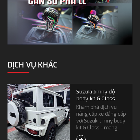
DỊCH VỤ KHÁC
Suzuki Jimny độ
body kit G Class
Khám phá dịch vụ
nâng cấp xe đẳng cấp
với Suzuki Jimny body
kit G Class - mang
đến diện mạo sang