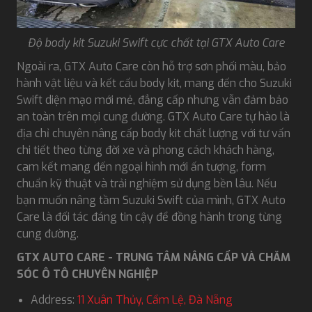
Độ body kit Suzuki Swift cực chất tại GTX Auto Care
Ngoài ra, GTX Auto Care còn hỗ trợ sơn phối màu, bảo
hành vật liệu và kết cấu body kit, mang đến cho Suzuki
Swift diện mạo mới mẻ, đẳng cấp nhưng vẫn đảm bảo
an toàn trên mọi cung đường. GTX Auto Care tự hào là
địa chỉ chuyên nâng cấp body kit chất lượng với tư vấn
chi tiết theo từng đời xe và phong cách khách hàng,
cam kết mang đến ngoại hình mới ấn tượng, form
chuẩn kỹ thuật và trải nghiệm sử dụng bền lâu. Nếu
bạn muốn nâng tầm Suzuki Swift của mình, GTX Auto
Care là đối tác đáng tin cậy để đồng hành trong từng
cung đường.
GTX AUTO CARE - TRUNG TÂM NÂNG CẤP VÀ CHĂM
SÓC Ô TÔ CHUYÊN NGHIỆP
Address:
11 Xuân Thủy, Cẩm Lệ, Đà Nẵng