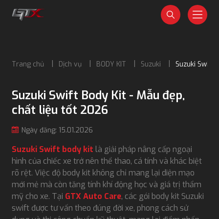
Trang chủ
Dịch vụ
BODY KIT
Suzuki
Suzuki Swift 
Suzuki Swift Body Kit - Mẫu đẹp,
chất liệu tốt 2026
Ngày đăng: 15.01.2026
Suzuki Swift body kit
là giải pháp nâng cấp ngoại
hình của chiếc xe trở nên thể thao, cá tính và khác biệt
rõ rệt. Việc độ body kit không chỉ mang lại diện mạo
mới mẻ mà còn tăng tính khí động học và giá trị thẩm
mỹ cho xe. Tại
GTX Auto Care
, các gói body kit Suzuki
swift được tư vấn theo đúng đời xe, phong cách sử