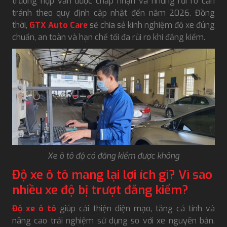
trường hợp vẫn được chấp nhận và những rủi ro cần
tránh theo quy định cập nhật đến năm 2026. Đồng
thời,
GTX Auto Care
sẽ chia sẻ kinh nghiệm độ xe đúng
chuẩn, an toàn và hạn chế tối đa rủi ro khi đăng kiểm.
Xe ô tô độ có đăng kiểm được không
Độ xe ô tô mang lại lợi ích gì? Vì sao
nhiều xe độ bị trượt đăng kiểm?
Độ xe ô tô
giúp cải thiện diện mạo, tăng cá tính và
nâng cao trải nghiệm sử dụng so với xe nguyên bản.