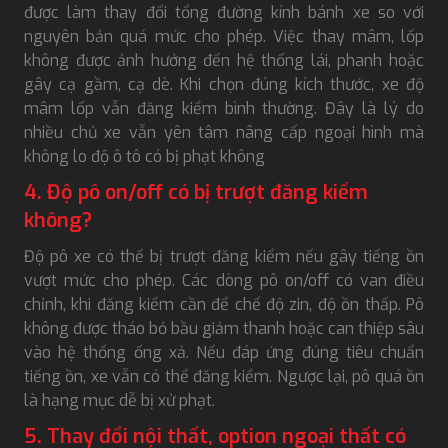
được làm thay đổi tổng đường kính bánh xe so với
nguyên bản quá mức cho phép. Việc thay mâm, lốp
không được ảnh hưởng đến hệ thống lái, phanh hoặc
gây cạ gầm, cạ dè. Khi chọn đúng kích thước, xe độ
mâm lốp vẫn đăng kiểm bình thường. Đây là lý do
nhiều chủ xe vẫn yên tâm nâng cấp ngoại hình mà
không lo độ ô tô có bị phạt không
4. Độ pô on/off có bị trượt đăng kiểm
không?
Độ pô xe có thể bị trượt đăng kiểm nếu gây tiếng ồn
vượt mức cho phép. Các dòng pô on/off có van điều
chỉnh, khi đăng kiểm cần để chế độ zin, độ ồn thấp. Pô
không được tháo bỏ bầu giảm thanh hoặc can thiệp sâu
vào hệ thống ống xả. Nếu đáp ứng đúng tiêu chuẩn
tiếng ồn, xe vẫn có thể đăng kiểm. Ngược lại, pô quá ồn
là hạng mục dễ bị xử phạt.
5. Thay đổi nội thất, option ngoại thất có