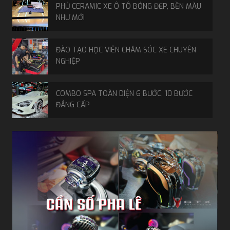
PHỦ CERAMIC XE Ô TÔ BÓNG ĐẸP, BỀN MÀU
NHƯ MỚI
ĐÀO TẠO HỌC VIÊN CHĂM SÓC XE CHUYÊN
NGHIỆP
COMBO SPA TOÀN DIỆN 6 BƯỚC, 10 BƯỚC
ĐẲNG CẤP