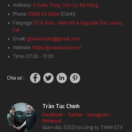
Address:
11 Xuân Thủy, Cẩm Lệ, Đà Nẵng
Phone:
0906 03 0404
(Chinh)
Fanpage:
GTX Auto - Retrofit & Upgrade For Luxury
Car
Email:
gtxautocare@gmail.com
Website:
https://gtxautocare.vn/
Time: 07:30 - 17:30
Chia sẻ :
Trần Túc Chinh
Facebook
-
Twitter
-
Instagram
-
Pinterest
Giám đốc (CEO) tại công ty TNHH GTX