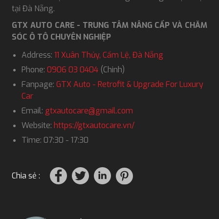
tại Đà Nẵng.
GTX AUTO CARE - TRUNG TÂM NÂNG CẤP VÀ CHĂM
SÓC Ô TÔ CHUYÊN NGHIỆP
Address:
11 Xuân Thủy, Cẩm Lệ, Đà Nẵng
Phone:
0906 03 0404
(Chinh)
Fanpage:
GTX Auto - Retrofit & Upgrade For Luxury
Car
Email:
gtxautocare@gmail.com
Website:
https://gtxautocare.vn/
Time: 07:30 - 17:30
Chia sẻ :