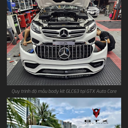
Quy trình độ mẫu body kit GLC63 tại GTX Auto Care