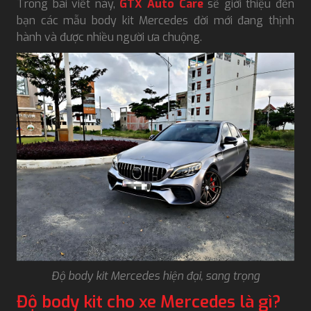
Trong bài viết này,
GTX Auto Care
sẽ giới thiệu đến
bạn các mẫu body kit Mercedes đời mới đang thịnh
hành và được nhiều người ưa chuộng.
Độ body kit Mercedes hiện đại, sang trọng
Độ body kit cho xe Mercedes là gì?