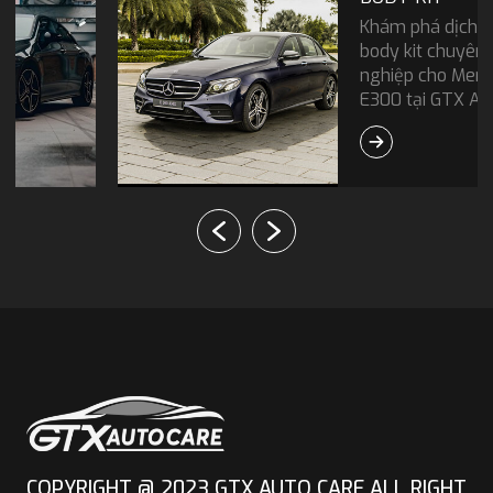
Khám phá dịch vụ độ
body kit chuyên
nghiệp cho Mercedes
E300 tại GTX Auto
Care. Liên hệ ngay để
được tư vấn chi tiết!
COPYRIGHT @ 2023 GTX AUTO CARE ALL RIGHT