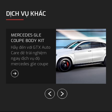
DỊCH VỤ KHÁC
MERCEDES CLA 45
AMG BODY KIT
Độ Mercedes CLA
200 Lên Mercedes
CLA 45 AMG Body Kit,
trải nghiệm nâng cấp
xế hộp tại GTX Auto
Care, cung cấp dịch
vụ độ body kit.