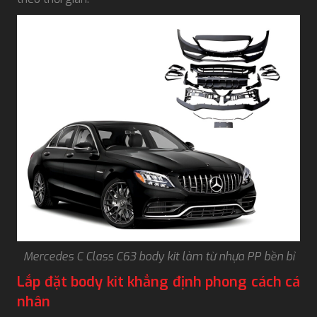
Mercedes C Class C63 body kit làm từ nhựa PP bền bỉ
Lắp đặt body kit khẳng định phong cách cá
nhân