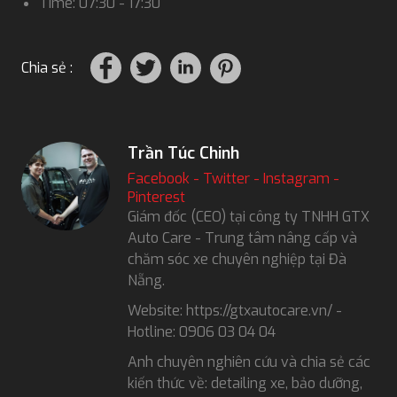
Time: 07:30 - 17:30
Chia sẻ :
Trần Túc Chinh
Facebook
-
Twitter
-
Instagram
-
Pinterest
Giám đốc (CEO) tại công ty TNHH GTX
Auto Care - Trung tâm nâng cấp và
chăm sóc xe chuyên nghiệp tại Đà
Nẵng.
Website: https://gtxautocare.vn/ -
Hotline: 0906 03 04 04
Anh chuyên nghiên cứu và chia sẻ các
kiến thức về: detailing xe, bảo dưỡng,