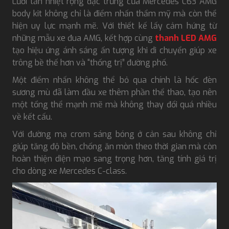
Lưới tản nhiệt rộng đặc trưng của Mercedes C63 AMG
body kit không chỉ là điểm nhấn thẩm mỹ mà còn thể
hiện uy lực mạnh mẽ. Với thiết kế lấy cảm hứng từ
những mẫu xe đua AMG, kết hợp cùng
thanh LED AMG
tạo hiệu ứng ánh sáng ấn tượng khi di chuyển giúp xe
trông bề thế hơn và “thống trị” đường phố.
Một điểm nhấn không thể bỏ qua chính là hốc đèn
sương mù đã làm đầu xe thêm phần thể thao, tạo nên
một tổng thể mạnh mẽ mà không thay đổi quá nhiều
về kết cấu.
Với đường mạ crom sáng bóng ở cản sau không chỉ
giúp tăng độ bền, chống ăn mòn theo thời gian mà còn
hoàn thiện diện mạo sang trọng hơn, tăng tính giá trị
cho dòng xe Mercedes C-class.