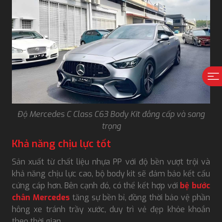
Độ Mercedes C Class C63 Body Kit đẳng cấp và sang
trọng
Khả năng chịu lực tốt
Sản xuất từ chất liệu nhựa PP với độ bền vượt trội và
khả năng chịu lực cao, bộ body kit sẽ đảm bảo kết cấu
cứng cáp hơn. Bên cạnh đó, có thể kết hợp với
bệ bước
chân Mercedes
tăng sự bền bỉ, đồng thời bảo vệ phần
hông xe tránh trầy xước, duy trì vẻ đẹp khỏe khoắn
theo thời gian.