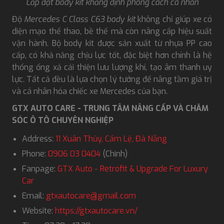
Lắp đặt body kit khẳng định phong cách cá nhân
Độ
Mercedes C Class C63
body kit
không chỉ giúp xe có
diện mạo thể thao, bề thế mà còn nâng cấp hiệu suất
vận hành. Bộ body kit được sản xuất từ nhựa PP cao
cấp, có khả năng chịu lực tốt, đặc biệt hơn chính là hệ
thống ống xả cải thiện lưu lượng khí, tạo âm thanh uy
lực. Tất cả đều là lựa chọn lý tưởng để nâng tầm giá trị
và cá nhân hóa chiếc xe Mercedes của bạn.
GTX AUTO CARE - TRUNG TÂM NÂNG CẤP VÀ CHĂM
SÓC Ô TÔ CHUYÊN NGHIỆP
Address:
11 Xuân Thủy, Cẩm Lệ, Đà Nẵng
Phone:
0906 03 0404
(Chinh)
Fanpage:
GTX Auto - Retrofit & Upgrade For Luxury
Car
Email:
gtxautocare@gmail.com
Website:
https://gtxautocare.vn/