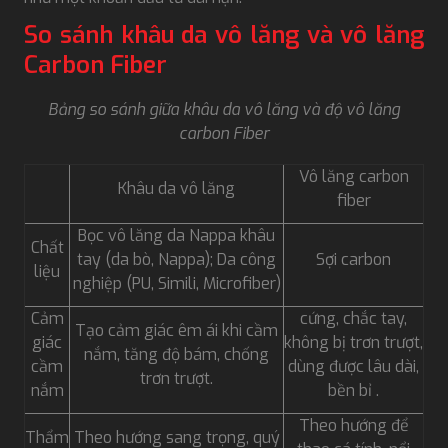
So sánh khâu da vô lăng và vô lăng
Carbon Fiber
Bảng so sánh giữa khâu da vô lăng và độ vô lăng
carbon Fiber
Vô lăng carbon
Khâu da vô lăng
fiber
Bọc vô lăng da Nappa khâu
Chất
tay​ (da bò, Nappa); Da công
Sợi carbon
liệu
nghiệp (PU, Simili, Microfiber)
Cảm
cứng, chắc tay,
Tạo cảm giác êm ái khi cầm
giác
không bị trơn trượt,
nắm, tăng độ bám, chống
cầm
dùng được lâu dài,
trơn trượt.
nắm
bền bỉ .
Theo hướng để
Thẩm
Theo hướng sang trọng, quý