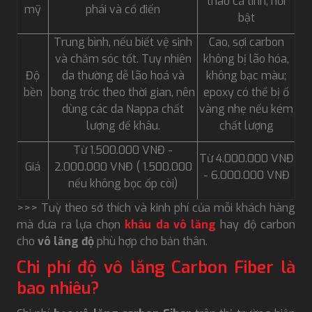
thao cá tính, nổi
mỹ
phái và cổ điển
bật
Trung bình, nếu biết vệ sinh
Cao, sợi carbon
và chăm sóc tốt. Tuy nhiên
không bị lão hóa,
Độ
da thường dễ lão hoá và
không bạc màu;
bền
bong tróc theo thời gian, nên
epoxy có thể bị ố
dùng các da Nappa chất
vàng nhẹ nếu kém
lượng để khâu.
chất lượng
Từ 1.500.000 VNĐ -
Từ 4.000.000 VNĐ
Giá
2.000.000 VNĐ ( 1.500.000
- 6.000.000 VNĐ
nếu không bọc ốp còi)
>>> Tuỳ theo sở thích và kinh phí của mỗi khách hàng
mà đưa ra lựa chọn
khâu da vô lăng
hay độ carbon
cho
vô lăng độ
phù hợp cho bản thân.
Chi phí độ vô lăng Carbon Fiber là
bao nhiêu?