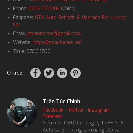
Phone:
0906 03 0404
(Chinh)
Fanpage:
GTX Auto Retrofit & Upgrade For Luxury
Car
Email:
gtxautocare@gmail.com
Website:
https://gtxautocare.vn/
Time: 07:30 17:30
Chia sẻ :
Trần Túc Chinh
Facebook
-
Twitter
-
Instagram
-
Pinterest
Giám đốc (CEO) tại công ty TNHH GTX
Auto Care - Trung tâm nâng cấp và