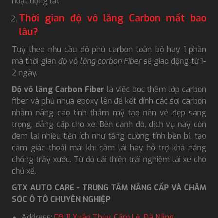
hoạt động lái.
Thời gian độ vô lăng Carbon mất bao
lâu?
Tuỳ theo nhu cầu độ phủ carbon toàn bộ hay 1 phần
mà thời gian
độ vô lăng carbon Fiber
sẽ giao động từ 1-
2 ngày.
Độ vô lăng Carbon Fiber
là việc bọc thêm lớp carbon
fiber và phủ nhựa epoxy lên để kết dính các sợi carbon
nhằm nâng cao tính thẩm mỹ tạo nên vẻ đẹp sang
trọng, đẳng cấp cho xe. Bên cạnh đó, dịch vụ này còn
đem lại nhiều tiện ích như tăng cường tính bền bỉ, tạo
cảm giác thoải mái khi cầm lái hay hỗ trợ khả năng
chống trầy xước. Từ đó cải thiện trải nghiệm lái xe cho
chủ xế.
GTX AUTO CARE - TRUNG TÂM NÂNG CẤP VÀ CHĂM
SÓC Ô TÔ CHUYÊN NGHIỆP
Address:
09 11 Xuân Thủy, Cẩm Lệ, Đà Nẵng