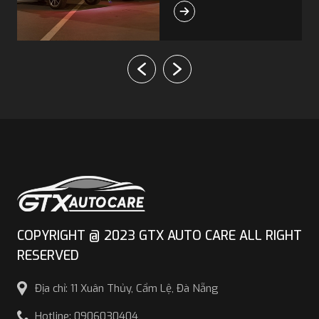
Liên hệ GTX Auto
Care để được tư vấn
và lắp đặt chuẩn.
COPYRIGHT @ 2023 GTX AUTO CARE ALL RIGHT
RESERVED
Địa chỉ: 11 Xuân Thủy, Cẩm Lệ, Đà Nẵng
Hotline: 0906030404