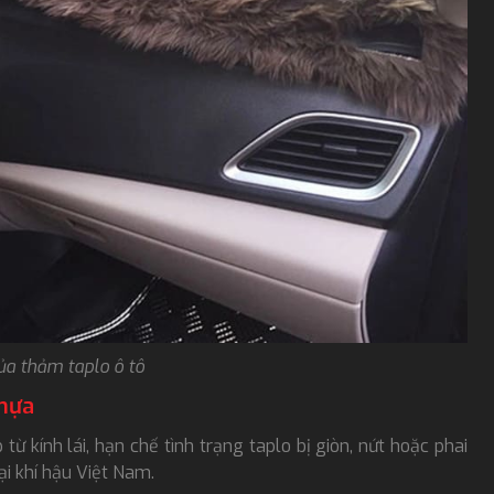
ủa thảm taplo ô tô
nhựa
ừ kính lái, hạn chế tình trạng taplo bị giòn, nứt hoặc phai
i khí hậu Việt Nam.