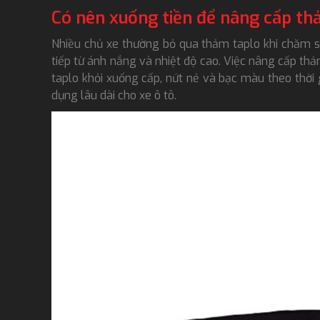
Có nên xuống tiền để nâng cấp th
Nhiều chủ xe thường bỏ qua thảm taplo khi chăm sóc
tiếp từ ánh nắng và nhiệt độ cao. Việc nâng cấp t
taplo khỏi xuống cấp, nứt nẻ và bạc màu theo thời
dụng lâu dài cho xe ô tô.