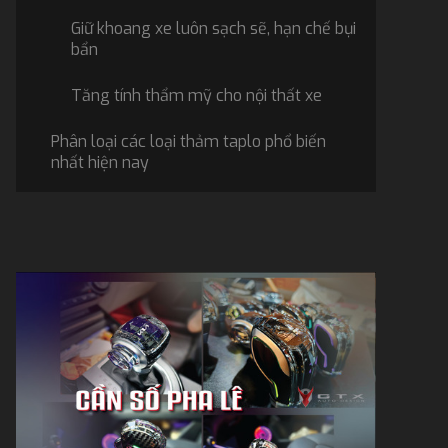
Giữ khoang xe luôn sạch sẽ, hạn chế bụi
bẩn
Tăng tính thẩm mỹ cho nội thất xe
Phân loại các loại thảm taplo phổ biến
nhất hiện nay
Thảm taplo nhung / lông cừu
Thảm taplo nỉ cho xe ô tô
Thảm taplo da carbon cho xe hơi
Thảm taplo vẫn gỗ - phong cách sang
trọng
Bảng giá thảm taplo tham khảo cập
nhật 2026