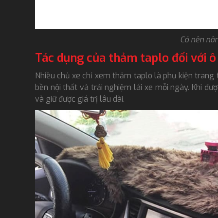
Có nên nâ
Tác dụng của thảm taplo đối với ô
Nhiều chủ xe chỉ xem thảm taplo là phụ kiện trang tr
bền nội thất và trải nghiệm lái xe mỗi ngày. Khi đ
và giữ được giá trị lâu dài.