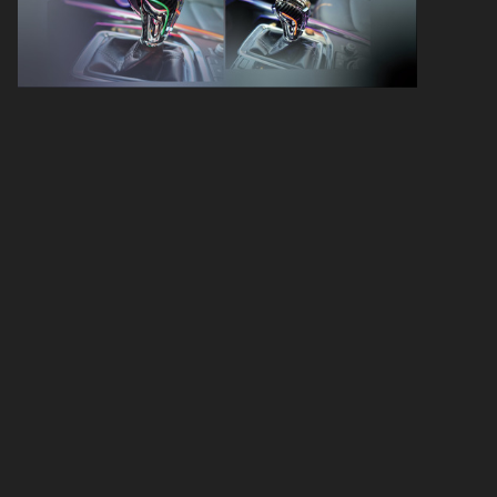
Kinh nghiệm lựa chọn thảm taplo chuẩn
nhất
Chọn form đúng theo từng dòng xe
Ưu tiên màu sắc và độ dày phù hợp
Lựa chọn chất liệu theo nhu cầu phù
hợp
Mua thảm taplo ở đâu đảm bảo chất
lượng?