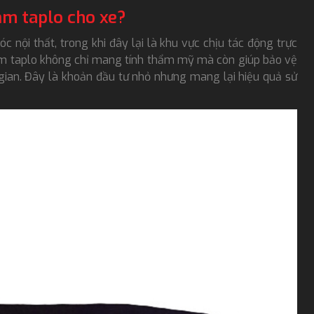
ảm taplo cho xe?
 nội thất, trong khi đây lại là khu vực chịu tác động trực
hảm taplo không chỉ mang tính thẩm mỹ mà còn giúp bảo vệ
 gian. Đây là khoản đầu tư nhỏ nhưng mang lại hiệu quả sử