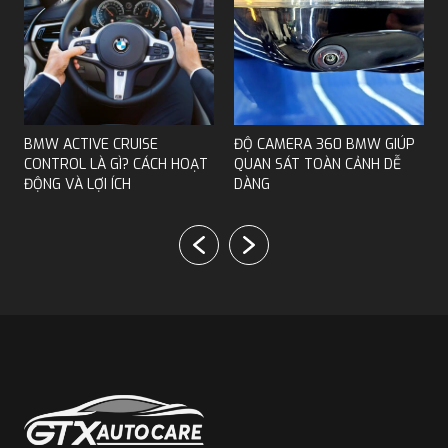
MERCEDES CODING MỞ CÁC TÍNH NĂNG HAY
CHO DÒNG XE MERC
NÂNG CẤP HỆ THỐNG ĐÁNH LÁI BÁNH SAU
MERCEDES
BMW ACTIVE CRUISE
ĐỘ CAMERA 360 BMW GIÚP
Cảnh báo điểm mù BMW là gì?
CONTROL LÀ GÌ? CÁCH HOẠT
QUAN SÁT TOÀN CẢNH DỄ
ĐỘNG VÀ LỢI ÍCH
DÀNG
Với các dòng xe BMW đời cũ chưa được trang bị cảm
biến áp suất lốp, GTX Auto Care cung cấp dịch vụ nâng
cấp chính hãng, lắp đặt bổ sung và
BMW coding
mở
tính năng trên màn hình. Đối với xe đời mới đã có sẵn hệ
thống nhưng van cảm biến bị hư hỏng hoặc hết pin sau
thời gian sử dụng thì sẽ thay van cảm biến để đảm bảo
hệ thống luôn hoạt động chính xác và an toàn trên mọi
hành trình.
Chức năng chính của cảnh báo điểm
mù