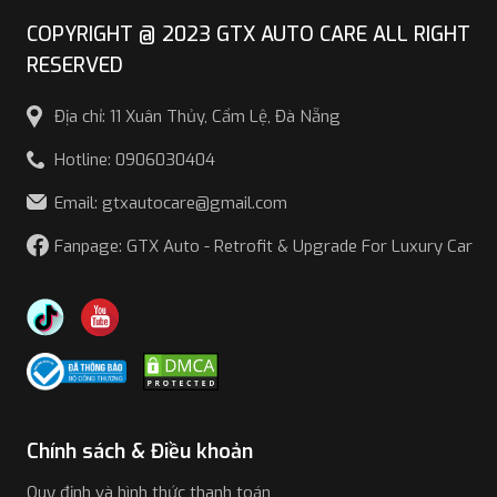
Chức năng chính của hệ thống cảnh báo điểm mù BMW
COPYRIGHT @ 2023 GTX AUTO CARE ALL RIGHT
bao gồm:
RESERVED
Cảnh báo khi có xe vượt lên từ phía sau.
Địa chỉ: 11 Xuân Thủy, Cẩm Lệ, Đà Nẵng
Phát hiện các phương tiện trong vùng điểm mù.
Cảnh báo khi xe chuyển lane.
Hotline: 0906030404
Email: gtxautocare@gmail.com
Fanpage: GTX Auto - Retrofit & Upgrade For Luxury Car
Chính sách & Điều khoản
Cảnh báo phương tiện cắt ngang khi lùi
Quy định và hình thức thanh toán