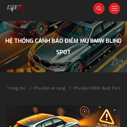
HỆ THỐNG CẢNH BÁO ĐIỂM MÙ BMW BLIND
SPOT
Trang chủ
Phụ kiện xe sang
Phụ kiện BMW, Audi, Porsch