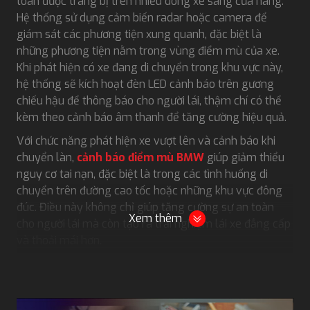
toàn được trang bị trên nhiều dòng xe sang của hãng.
Hệ thống sử dụng cảm biến radar hoặc camera để
giám sát các phương tiện xung quanh, đặc biệt là
những phương tiện nằm trong vùng điểm mù của xe.
Khi phát hiện có xe đang di chuyển trong khu vực này,
hệ thống sẽ kích hoạt đèn LED cảnh báo trên gương
chiếu hậu để thông báo cho người lái, thậm chí có thể
kèm theo cảnh báo âm thanh để tăng cường hiệu quả.
Với chức năng phát hiện xe vượt lên và cảnh báo khi
chuyển làn,
cảnh báo điểm mù BMW
giúp giảm thiểu
nguy cơ tai nạn, đặc biệt là trong các tình huống di
chuyển trên đường cao tốc hoặc những khu vực đông
đúc. Điều này không chỉ giúp tăng cường sự an toàn
Xem thêm
cho người lái mà còn tạo ra trải nghiệm lái xe đẳng cấp
và thoải mái hơn.
Hãy để
GTX Auto Care
giới thiệu chi tiết về hệ thống
cảnh báo điểm mù, lợi ích của hệ thống cùng các thông
tin hữu ích khác ngay sau đây nhé!