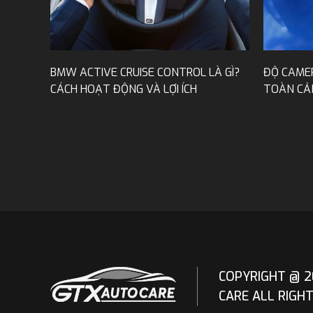
Nâ
Với
ÂM
BMW ACTIVE CRUISE CONTROL LÀ GÌ?
ĐỘ CAMERA 3
tay
CÁCH HOẠT ĐỘNG VÀ LỢI ÍCH
TOÀN CẢNH D
phầ
COPYRIGHT @ 2
CARE ALL RIGH