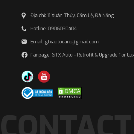
Địa chỉ: 11 Xuân Thủy, Cẩm Lệ, Đà Nẵng
Hotline: 0906030404
Email: gtxautocare@gmail.com
Fanpage: GTX Auto - Retrofit & Upgrade For Lu
Tì