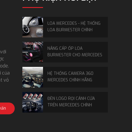
LOA MERCEDES - HỆ THỐNG
LOA BURMESTER CHÍNH
HÃNG MERCEDES
NÂNG CẤP ỐP LOA
với
BURMESTER CHO MERCEDES
ợc
GLC, E, C CLASS
Mode.
i của
HỆ THỐNG CAMERA 360
ặt vô
MERCEDES CHÍNH HÃNG
ĐÈN LOGO RỌI CÁNH CỬA
TRÊN MERCEDES CHÍNH
vấn
HÃNG
ĐỘ LOA XOAY 4D CHO
MERCEDES CHÍNH HÃNG