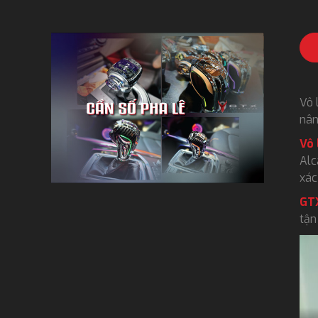
Vô 
nân
Vô 
Alc
xác
GT
tận