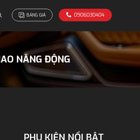
0906030404
BẢNG GIÁ
THAO NĂNG ĐỘNG
PHỤ KIỆN NỔI BẬT