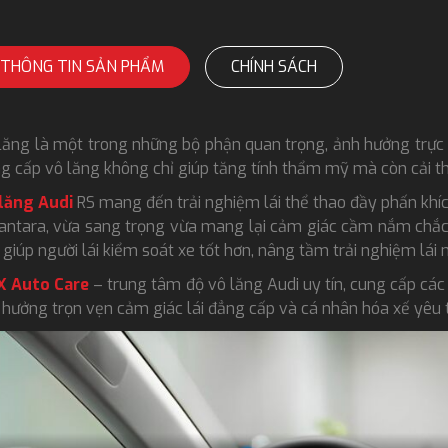
THÔNG TIN SẢN PHẨM
CHÍNH SÁCH
lăng là một trong những bộ phận quan trọng, ảnh hưởng trực ti
g cấp vô lăng không chỉ giúp tăng tính thẩm mỹ mà còn cải t
lăng Audi
RS mang đến trải nghiệm lái thể thao đầy phấn khíc
antara, vừa sang trọng vừa mang lại cảm giác cầm nắm chắc 
 giúp người lái kiểm soát xe tốt hơn, nâng tầm trải nghiệm lá
X Auto Care
– trung tâm độ vô lăng Audi uy tín, cung cấp các
 hưởng trọn vẹn cảm giác lái đẳng cấp và cá nhân hóa xế yêu 