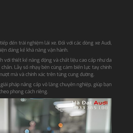
NÂNG CẤP GHẾ CHỈNH ĐIỆN
MERCEDES
MERCEDES CODING MỞ CÁC
ếp đến trải nghiệm lái xe. Đối với các dòng xe Audi,
TÍNH NĂNG HAY CHO DÒNG
hiện đáng kể khả năng vận hành.
XE MERC
h với thiết kế năng động và chất liệu cao cấp như da
chắn. Lẫy số nhạy bén cùng cảm biến lực tay chính
NÂNG CẤP HỆ THỐNG ĐÁNH
LÁI BÁNH SAU MERCEDES
i mượt mà và chính xác trên từng cung đường.
 giải pháp nâng cấp vô lăng chuyên nghiệp, giúp bạn
theo phong cách riêng.