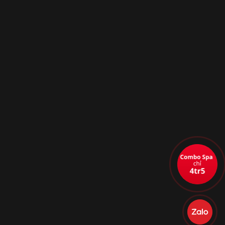
ợp trên vô lăng xe
Audi RS