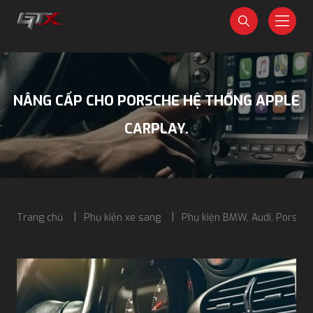
NÂNG CẤP CHO PORSCHE HỆ THỐNG APPLE
CARPLAY.
Trang chủ
Phụ kiện xe sang
Phụ kiện BMW, Audi, Porsch