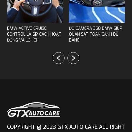
NÂNG CẤP HỆ THỐNG ĐÁNH LÁI BÁNH SAU
MERCEDES
BMW ACTIVE CRUISE
ĐỘ CAMERA 360 BMW GIÚP
CONTROL LÀ GÌ? CÁCH HOẠT
QUAN SÁT TOÀN CẢNH DỄ
ĐỘNG VÀ LỢI ÍCH
DÀNG
Những ưu điểm khi có CarPlay
Tích hợp liền mạch với iPhone
Sau khi retrofit, hệ thống của xe sẽ kết nối trực tiếp với
iPhone. Các ứng dụng như Maps, Zalo, Spotify hay danh
bạ đều được đồng bộ và hiển thị mượt mà trên màn
hình trung tâm. Tạo sự liền mạch và dễ dàng thao tác
COPYRIGHT @ 2023 GTX AUTO CARE ALL RIGHT
khi không cầm chạm vào điện thoại.