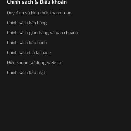
Chính sách & Điều khoản
Quy định và hình thức thanh toán
Chính sách bán hàng
Thảm lót sàn BMW
Chính sách giao hàng và vận chuyển
Bọc vô lăng
Chính sách bảo hành
Bọc vô lăng giúp tăng cường độ bám mang lại cảm
Chính sách trả lại hàng
giác cầm nắm chắc chắn hơn khi lái xe, hơn thế còn bảo
Điều khoản sử dụng website
vệ vô lăng khỏi những hao mòn theo thời gian.
Chính sách bảo mật