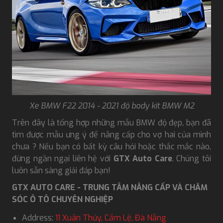
Xe BMW F22 2014 - 2021 độ body kit BMW M2
Trên đây là tổng hợp những mẫu BMW độ đẹp, bạn đã
tìm được mẫu ưng ý để nâng cấp cho vợ hai của mình
chưa ? Nếu bạn có bất kỳ câu hỏi hoặc thắc mắc nào,
đừng ngần ngại liên hệ với
GTX Auto Care
. Chúng tôi
luôn sẵn sàng giải đáp bạn!
GTX AUTO CARE - TRUNG TÂM NÂNG CẤP VÀ CHĂM
SÓC Ô TÔ CHUYÊN NGHIỆP
Address:
11 Xuân Thủy, Cẩm Lệ, Đà Nẵng