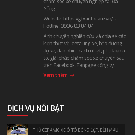
chăm sóc xe chuyên nghiệp tại Đà
Nẵng.
Website: https://gtxautocare.vn/ -
Hotline: 0906 03 04 04
Anh chuyên nghiên cứu và chia sẻ các
kiến thức về: detailing xe, bảo dưỡng,
độ xe, dán phim cách nhiệt, phụ kiện ô
tô, giải pháp chăm sóc xe chuyên sâu
trên Facebook, Fanpage công ty.
Xem thêm
DỊCH VỤ NỔI BẬT
PHỦ CERAMIC XE Ô TÔ BÓNG ĐẸP, BỀN MÀU