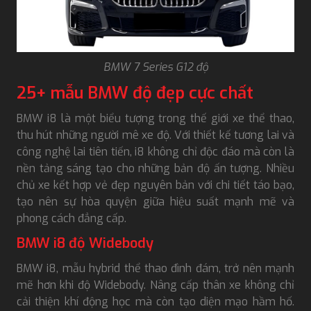
BMW 7 Series G12 độ
25+ mẫu BMW độ đẹp cực chất
BMW i8 là một biểu tượng trong thế giới xe thể thao,
thu hút những người mê xe độ. Với thiết kế tương lai và
công nghệ lai tiên tiến, i8 không chỉ độc đáo mà còn là
nền tảng sáng tạo cho những bản độ ấn tượng. Nhiều
chủ xe kết hợp vẻ đẹp nguyên bản với chi tiết táo bạo,
tạo nên sự hòa quyện giữa hiệu suất mạnh mẽ và
phong cách đẳng cấp.
BMW i8 độ Widebody
BMW i8, mẫu hybrid thể thao đình đám, trở nên mạnh
mẽ hơn khi độ Widebody. Nâng cấp thân xe không chỉ
cải thiện khí động học mà còn tạo diện mạo hầm hố.