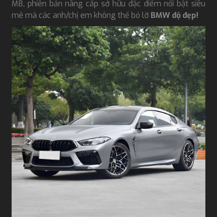
M8, phiên bản nâng cấp sở hữu đặc điểm nổi bật siêu
mê mà các anh/chị em không thể bỏ lỡ
BMW độ đẹp!