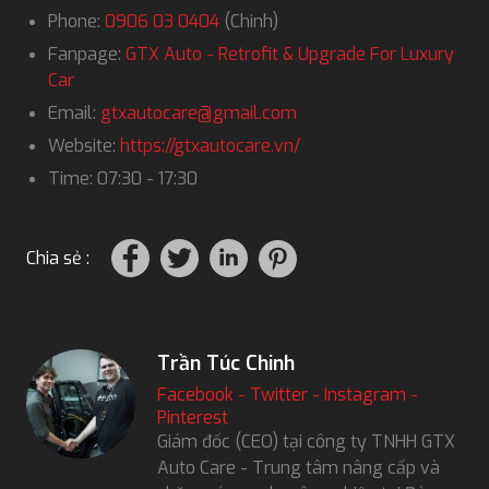
Phone:
0906 03 0404
(Chinh)
Fanpage:
GTX Auto - Retrofit & Upgrade For Luxury
Car
Email:
gtxautocare@gmail.com
Website:
https://gtxautocare.vn/
Time: 07:30 - 17:30
Chia sẻ :
Trần Túc Chinh
Facebook
-
Twitter
-
Instagram
-
Pinterest
Giám đốc (CEO) tại công ty TNHH GTX
Auto Care - Trung tâm nâng cấp và