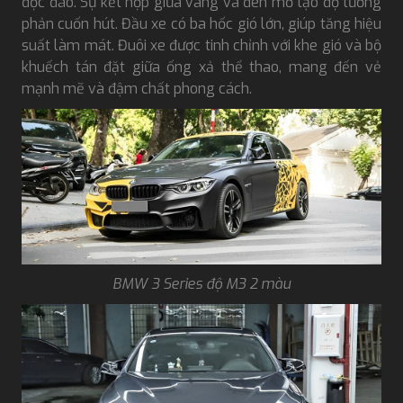
độc đáo. Sự kết hợp giữa vàng và đen mờ tạo độ tương
phản cuốn hút. Đầu xe có ba hốc gió lớn, giúp tăng hiệu
suất làm mát. Đuôi xe được tinh chỉnh với khe gió và bộ
khuếch tán đặt giữa ống xả thể thao, mang đến vẻ
mạnh mẽ và đậm chất phong cách.
BMW 3 Series độ M3 2 màu