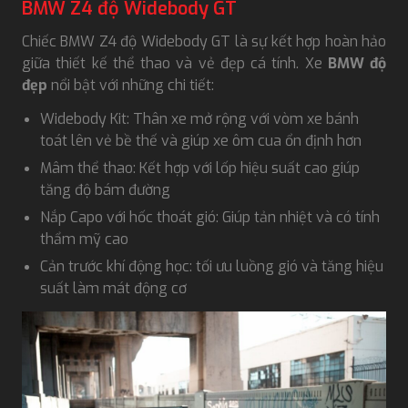
BMW Z4 độ Widebody GT
Chiếc BMW Z4 độ Widebody GT là sự kết hợp hoàn hảo
giữa thiết kế thể thao và vẻ đẹp cá tính. Xe
BMW độ
đẹp
nổi bật với những chi tiết:
Widebody Kit: Thân xe mở rộng với vòm xe bánh
toát lên vẻ bề thế và giúp xe ôm cua ổn định hơn
Mâm thể thao: Kết hợp với lốp hiệu suất cao giúp
tăng độ bám đường
Nắp Capo với hốc thoát gió: Giúp tản nhiệt và có tính
thẩm mỹ cao
Cản trước khí động học: tối ưu luồng gió và tăng hiệu
suất làm mát động cơ