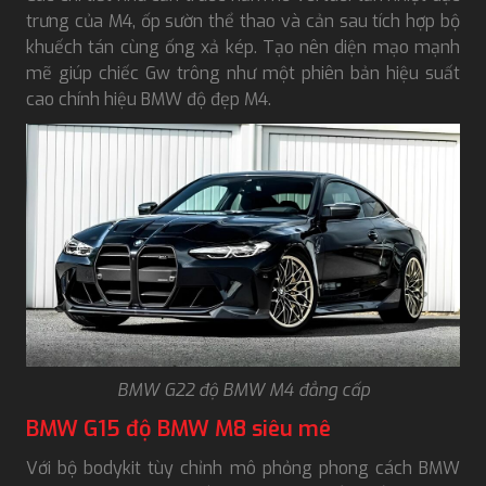
trưng của M4, ốp sườn thể thao và cản sau tích hợp bộ
khuếch tán cùng ống xả kép. Tạo nên diện mạo mạnh
mẽ giúp chiếc Gw trông như một phiên bản hiệu suất
cao chính hiệu BMW độ đẹp M4.
BMW G22 độ BMW M4 đẳng cấp
BMW G15 độ BMW M8 siêu mê
Với bộ bodykit tùy chỉnh mô phỏng phong cách BMW