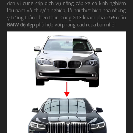
đơn vị cung cấp dịch vụ nâng cấp xe có kinh nghiệm
lâu năm và chuyên nghiệp, là nơi thực hiện hóa những
ý tưởng thành hiện thực. Cùng GTX khám phá 25+ mẫu
BMW độ đẹp
phù hợp với phong cách của bạn nhé!