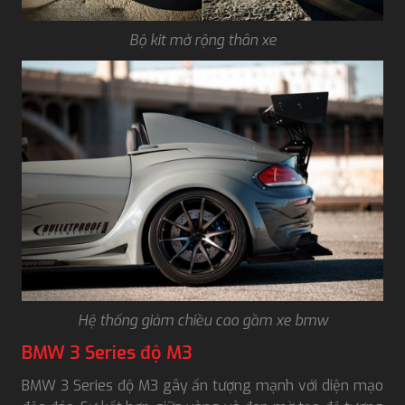
Bộ kit mở rộng thân xe
Hệ thống giảm chiều cao gầm xe bmw
BMW 3 Series độ M3
BMW 3 Series độ M3 gây ấn tượng mạnh với diện mạo