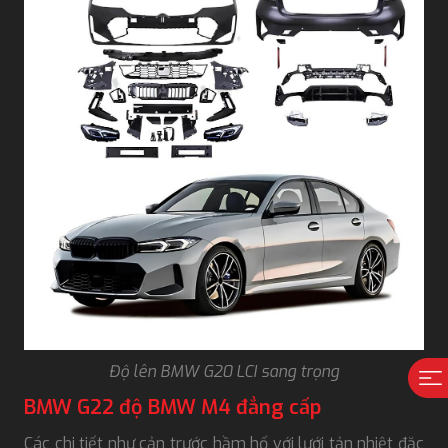
Độ lên BMW G20 LCI sang trọng
BMW G22 độ BMW M4 đẳng cấp
Các chi tiết như cản trước hầm hố với lưới tản nhiệt đặc