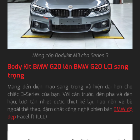
Nâng cấp Bodykit M3 cho Series 3
Body Kit BMW G20 lên BMW G20 LCI sang
trọng
Mang đến diện mạo sang trọng và hiện đại hơn cho
chiếc 3-Series của bạn. Với cản trước, đèn pha và đèn
hậu, lưới tản nhiệt được thiết kế lại. Tạo nên vẻ bề
ngoài thể thao, đậm chất công nghệ phiên bản
BMW độ
đẹp
Facelift (LCL)