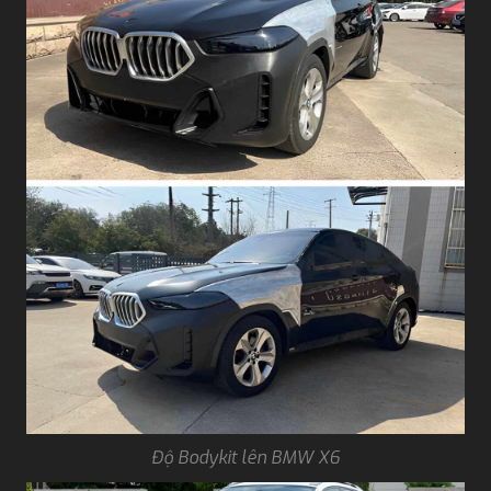
Độ Bodykit lên BMW X6