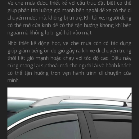
Vè che mưa được thiết kế với cấu trúc đặt biệt có thể
giúp phân tán luồng gió mạnh bên ngoài để xe có thể di
chuyển mượt mà, không bị trì trệ. Khi lái xe, người dùng
có thể mở cửa kính để có thể tận hưởng không khí bên
ngoài mà không lo bị gió hắt vào mặt.
Nhờ thiết kế động học, vè che mưa còn có tác dụng
giúp giảm tiếng ồn do gió gây ra khi xe di chuyển trong
thời tiết gió mạnh hoặc chạy với tốc độ cao. Điều này
cũng mang lại sự thoải mái cho người lái và hành khách
có thể tận hưởng trọn vẹn hành trình di chuyển của
mình.