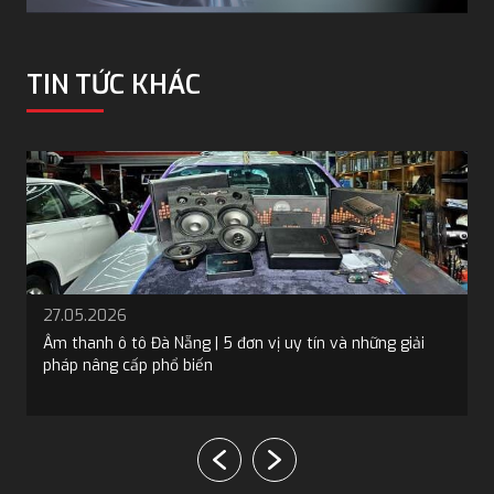
TIN TỨC KHÁC
7.05.2026
19.0
m thanh ô tô Đà Nẵng | 5 đơn vị uy tín và những giải
Bọc t
háp nâng cấp phổ biến
biến