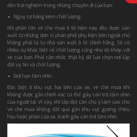
đến trải nghiệm trong những chuyến đi của bạn:
Nguy cơ hàng kém chất lượng:
Khi phần lớn vè che mưa ô tô hiện nay đều được sản
xuất từ những đơn vị phân phối phụ kiện bên ngoài chứ
không phải là từ nhà sản xuất ô tô chính hãng. Sẽ có
nhiều sự khác biệt về chất lượng cũng như độ khớp với
xe của bạn. Phải cân nhắc thật kỹ để lựa chọn nơi lắp
đặt uy tín và chất lượng.
Giới hạn tầm nhìn:
Đặc biệt ở khu vực hai bên cửa xe, vè che mưa khi
không được gắn chính xác có thể gây cản trở tầm nhìn
của người lái. Vì vậy, khi lắp đặt cần chú ý làm sao cho
vè che mưa không đặt quá gần khu vực gương chiếu
hậu hoặc phần cửa xe, tránh gây cản trở tầm nhìn.