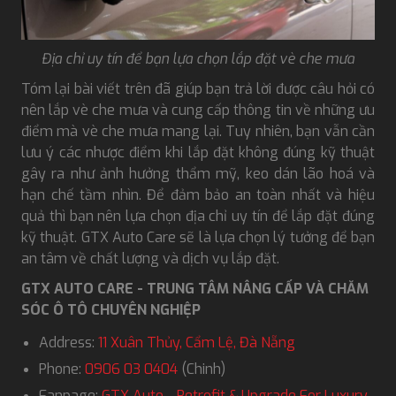
Địa chỉ uy tín để bạn lựa chọn lắp đặt vè che mưa
Tóm lại bài viết trên đã giúp bạn trả lời được câu hỏi có
nên lắp vè che mưa và cung cấp thông tin về những ưu
điểm mà vè che mưa mang lại. Tuy nhiên, bạn vẫn cần
lưu ý các nhược điểm khi lắp đặt không đúng kỹ thuật
gây ra như ảnh hưởng thẩm mỹ, keo dán lão hoá và
hạn chế tầm nhìn. Để đảm bảo an toàn nhất và hiệu
quả thì bạn nên lựa chọn địa chỉ uy tín để lắp đặt đúng
kỹ thuật. GTX Auto Care sẽ là lựa chọn lý tưởng để bạn
an tâm về chất lượng và dịch vụ lắp đặt.
GTX AUTO CARE - TRUNG TÂM NÂNG CẤP VÀ CHĂM
SÓC Ô TÔ CHUYÊN NGHIỆP
Address:
11 Xuân Thủy, Cẩm Lệ, Đà Nẵng
Phone:
0906 03 0404
(Chinh)
Fanpage:
GTX Auto - Retrofit & Upgrade For Luxury