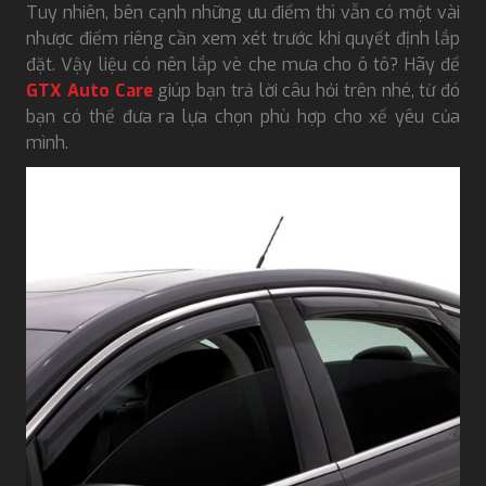
Tuy nhiên, bên cạnh những ưu điểm thì vẫn có một vài
nhược điểm riêng cần xem xét trước khi quyết định lắp
đặt. Vậy liệu có nên lắp vè che mưa cho ô tô? Hãy để
GTX Auto Care
giúp bạn trả lời câu hỏi trên nhé, từ đó
bạn có thể đưa ra lựa chọn phù hợp cho xế yêu của
mình.