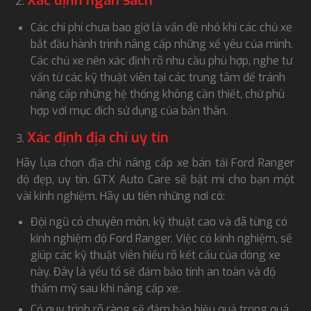
Xác định ngân sách
Các chi phí chưa bao giờ là vấn đề nhỏ khi các chủ xe
bắt đầu hành trình nâng cấp những xế yêu của mình.
Các chủ xe nên xác định rõ nhu cầu phù hợp, nghe tư
vấn từ các kỹ thuật viên tại các trung tâm để tránh
nâng cấp những hệ thống không cần thiết, chứ phù
hợp với mục đích sử dụng của bản thân.
Xác định địa chỉ uy tín
Hãy lựa chọn địa chỉ nâng cấp xe bán tải Ford Ranger
độ đẹp, uy tín. GTX Auto Care sẽ bật mí cho bạn một
vài kinh nghiệm. Hãy ưu tiên những nơi có:
Đội ngũ có chuyên môn, kỹ thuật cao và đã từng có
kinh nghiệm độ Ford Ranger. Việc có kinh nghiệm, sẽ
giúp các kỹ thuật viên hiểu rõ kết cấu của dòng xe
này. Đây là yếu tố sẽ đảm bảo tính an toàn và độ
thẩm mỹ sau khi nâng cấp xe.
Có quy trình rõ ràng sẽ đảm bảo hiệu quả trong quá