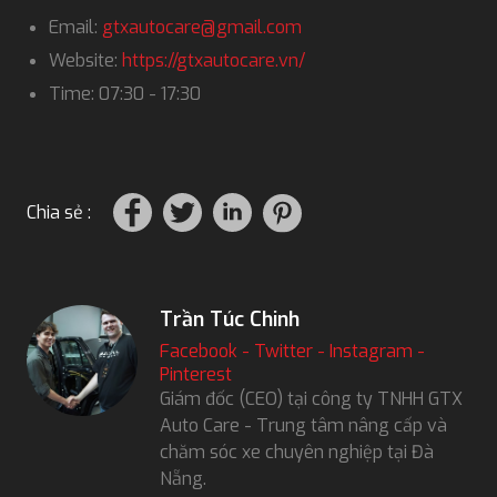
Email:
gtxautocare@gmail.com
Website:
https://gtxautocare.vn/
Time: 07:30 - 17:30
Chia sẻ :
Trần Túc Chinh
Facebook
-
Twitter
-
Instagram
-
Pinterest
Giám đốc (CEO) tại công ty TNHH GTX
Auto Care - Trung tâm nâng cấp và
chăm sóc xe chuyên nghiệp tại Đà
Nẵng.