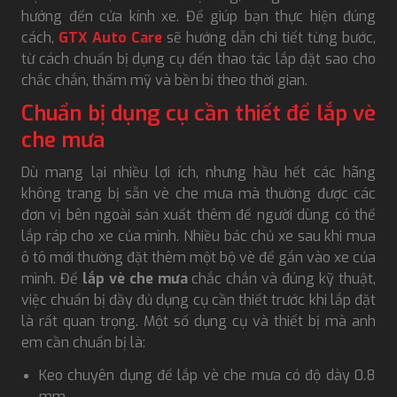
hưởng đến cửa kính xe. Để giúp bạn thực hiện đúng
cách,
GTX Auto Care
sẽ hướng dẫn chi tiết từng bước,
từ cách chuẩn bị dụng cụ đến thao tác lắp đặt sao cho
chắc chắn, thẩm mỹ và bền bỉ theo thời gian.
Chuẩn bị dụng cụ cần thiết để lắp vè
che mưa
Dù mang lại nhiều lợi ích, nhưng hầu hết các hãng
không trang bị sẵn vè che mưa mà thường được các
đơn vị bên ngoài sản xuất thêm để người dùng có thể
lắp ráp cho xe của mình. Nhiều bác chủ xe sau khi mua
ô tô mới thường đặt thêm một bộ vè để gắn vào xe của
mình. Để
lắp vè che mưa
chắc chắn và đúng kỹ thuật,
việc chuẩn bị đầy đủ dụng cụ cần thiết trước khi lắp đặt
là rất quan trọng. Một số dụng cụ và thiết bị mà anh
em cần chuẩn bị là:
Keo chuyên dụng để lắp vè che mưa có độ dày 0.8
mm