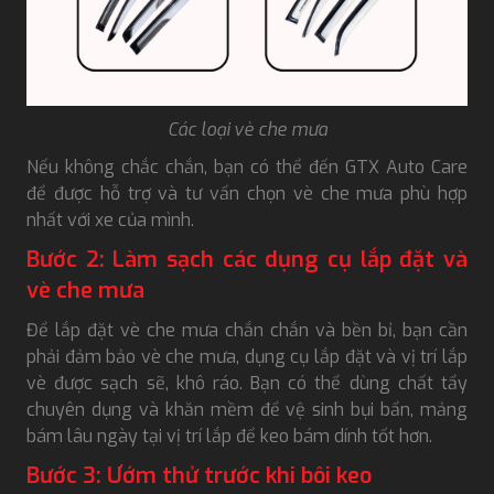
Các loại vè che mưa
Nếu không chắc chắn, bạn có thể đến GTX Auto Care
để được hỗ trợ và tư vấn chọn vè che mưa phù hợp
nhất với xe của mình.
Bước 2: Làm sạch các dụng cụ lắp đặt và
vè che mưa
Để lắp đặt vè che mưa chắn chắn và bền bỉ, bạn cần
phải đảm bảo vè che mưa, dụng cụ lắp đặt và vị trí lắp
vè được sạch sẽ, khô ráo. Bạn có thể dùng chất tẩy
chuyên dụng và khăn mềm để vệ sinh bụi bẩn, mảng
bám lâu ngày tại vị trí lắp để keo bám dính tốt hơn.
Bước 3: Ướm thử trước khi bôi keo