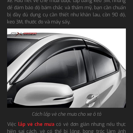
xe. Hầu hết vè che mưa được lắp bằng keo 3M, nhưng
để đảm bảo độ bám chắc và thẩm mỹ, bạn cần chuẩn
bị đầy đủ dụng cụ cần thiết như khăn lau, cồn 90 độ,
keo 3M, thước đo và máy sấy.
Cách lắp vè che mưa cho xe ô tô
Việc
lắp vè che mưa
có vẻ đơn giản nhưng nếu thực
hiện sai cách, vè có thể bị lỏng, bong tróc làm ảnh