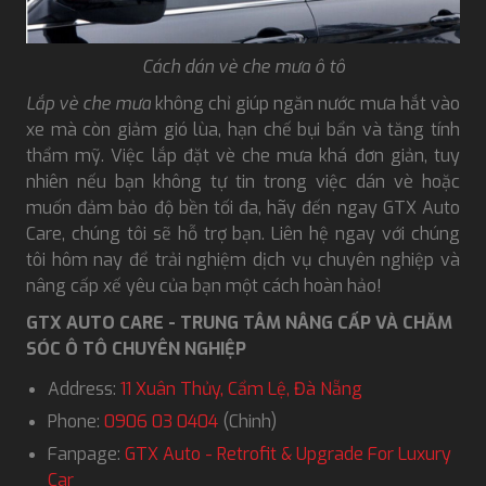
Cách dán vè che mưa ô tô
Lắp vè che mưa
không chỉ giúp ngăn nước mưa hắt vào
xe mà còn giảm gió lùa, hạn chế bụi bẩn và tăng tính
thẩm mỹ. Việc lắp đặt vè che mưa khá đơn giản, tuy
nhiên nếu bạn không tự tin trong việc dán vè hoặc
muốn đảm bảo độ bền tối đa, hãy đến ngay GTX Auto
Care, chúng tôi sẽ hỗ trợ bạn. Liên hệ ngay với chúng
tôi hôm nay để trải nghiệm dịch vụ chuyên nghiệp và
nâng cấp xế yêu của bạn một cách hoàn hảo!
GTX AUTO CARE - TRUNG TÂM NÂNG CẤP VÀ CHĂM
SÓC Ô TÔ CHUYÊN NGHIỆP
Address:
11 Xuân Thủy, Cẩm Lệ, Đà Nẵng
Phone:
0906 03 0404
(Chinh)
Fanpage:
GTX Auto - Retrofit & Upgrade For Luxury
Car