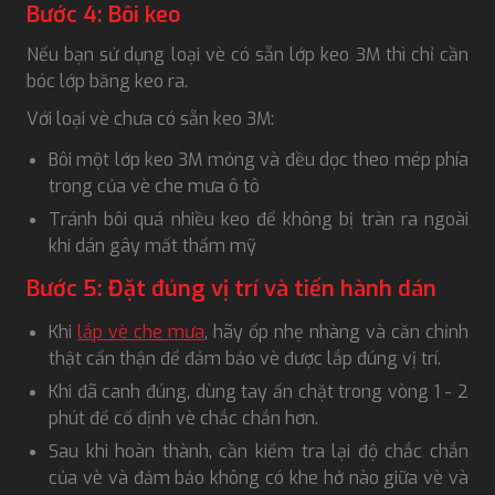
Bước 4: Bôi keo
Nếu bạn sử dụng loại vè có sẵn lớp keo 3M thì chỉ cần
bóc lớp băng keo ra.
Với loại vè chưa có sẵn keo 3M:
Bôi một lớp keo 3M mỏng và đều dọc theo mép phía
trong của vè che mưa ô tô
Tránh bôi quá nhiều keo để không bị tràn ra ngoài
khi dán gây mất thẩm mỹ
Bước 5: Đặt đúng vị trí và tiến hành dán
Khi
lắp vè che mưa
, hãy ốp nhẹ nhàng và căn chỉnh
thật cẩn thận để đảm bảo vè được lắp đúng vị trí.
Khi đã canh đúng, dùng tay ấn chặt trong vòng 1 - 2
phút để cố định vè chắc chắn hơn.
Sau khi hoàn thành, cần kiểm tra lại độ chắc chắn
của vè và đảm bảo không có khe hở nào giữa vè và