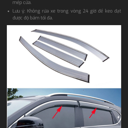
mép cửa.
Lưu ý: Không rửa xe trong vòng 24 giờ để keo đạt
được độ bám tối đa.