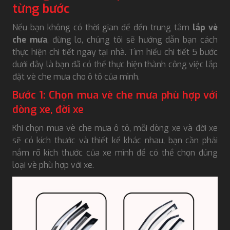
từng bước
Nếu bạn không có thời gian để đến trung tâm
lắp vè
che mưa
, đừng lo, chúng tôi sẽ hướng dẫn bạn cách
thực hiện chi tiết ngay tại nhà. Tìm hiểu chi tiết 5 bước
dưới đây là bạn đã có thể thực hiện thành công việc lắp
đặt vè che mưa cho ô tô của mình.
Bước 1: Chọn mua vè che mưa phù hợp với
dòng xe, đời xe
Khi chọn mua vè che mưa ô tô, mỗi dòng xe và đời xe
sẽ có kích thước và thiết kế khác nhau, bạn cần phải
nắm rõ kích thước của xe mình để có thể chọn đúng
loại vè phù hợp với xe.