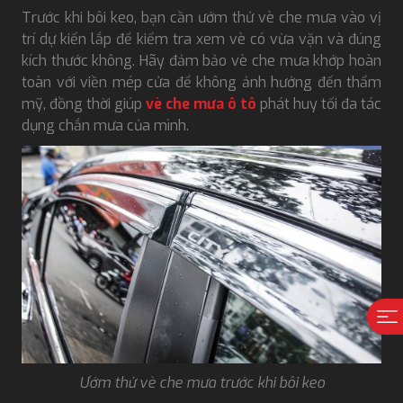
Trước khi bôi keo, bạn cần ướm thử vè che mưa vào vị
trí dự kiến lắp để kiểm tra xem vè có vừa vặn và đúng
kích thước không. Hãy đảm bảo vè che mưa khớp hoàn
toàn với viền mép cửa để không ảnh hưởng đến thẩm
mỹ, đồng thời giúp
vè che mưa ô tô
phát huy tối đa tác
dụng chắn mưa của mình.
Ướm thử vè che mưa trước khi bôi keo