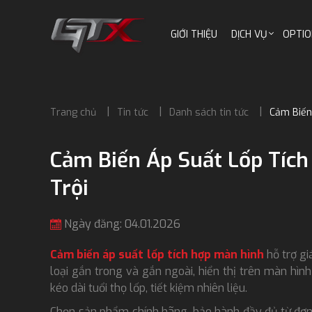
GIỚI THIỆU
DỊCH VỤ
OPTIO
Trang chủ
Tin tức
Danh sách tin tức
Cảm Biến
Cảm Biến Áp Suất Lốp Tích
Trội
Ngày đăng: 04.01.2026
Cảm biến áp suất lốp tích hợp màn hình
hỗ trợ gi
loại gắn trong và gắn ngoài, hiển thị trên màn hình
kéo dài tuổi thọ lốp, tiết kiệm nhiên liệu.
Chọn sản phẩm chính hãng, bảo hành đầy đủ từ đơn vị