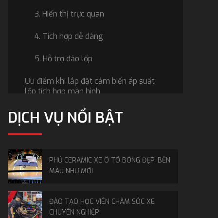
3. Hiển thị trực quan
4. Tích hợp dễ dàng
5. Hỗ trợ đảo lốp
Ưu điểm khi lắp đặt cảm biến áp suất
lốp tích hợp màn hình
DỊCH VỤ NỔI BẬT
1. An toàn hoàn khi lưu thông trên
đường
2. Tiết kiệm chi phí về lâu dài
PHỦ CERAMIC XE Ô TÔ BÓNG ĐẸP, BỀN
3. Mang lại trải nghiệm tiện lợi
MÀU NHƯ MỚI
Các loại cảm biến áp suất lốp tích hợp
màn hình phổ biến
ĐÀO TẠO HỌC VIÊN CHĂM SÓC XE
CHUYÊN NGHIỆP