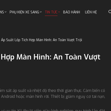
NS
PHỤ KIỆN XE SANG
TIN TỨC
BẢO HÀNH
LIÊN HỆ
 Áp Suất Lốp Tích Hợp Màn Hình: An Toàn Vượt Trội
 Hợp Màn Hình: An Toàn Vượt
ám sát áp suất và nhiệt độ theo thời gian thực. Cảm biến có
 Android hoặc màn hình rời. Thiết bị giảm nguy cơ tai nạn,
 uy tín. Kỹ thuật viên giàu kinh nghiệm, quy trình lắp đặt