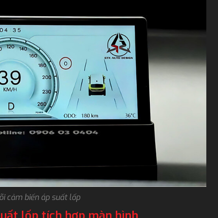
õi cảm biến áp suất lốp
uất lốp tích hợp màn hình