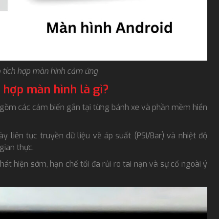
p tích hợp màn hình cảm ứng
h hợp màn hình là gì?
g gồm các cảm biến gắn tại từng bánh xe và phần mềm hiển
 liên tục truyền dữ liệu về áp suất (PSI/Bar) và nhiệt độ
 gian thực.
t hiện sớm, hạn chế tối đa rủi ro tai nạn và sự cố ngoài ý