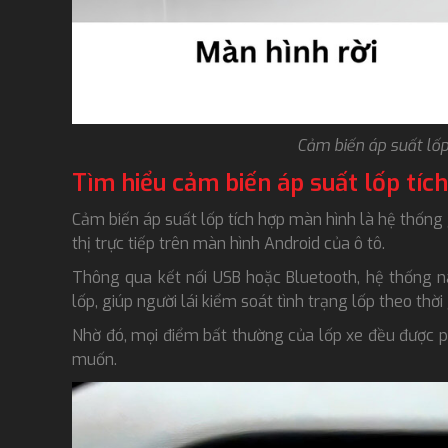
Cảm biến áp suất lố
Tìm hiểu cảm biến áp suất lốp tíc
Cảm biến áp suất lốp tích hợp màn hình là hệ thốn
thị trực tiếp trên màn hình Android của ô tô.
Thông qua kết nối USB hoặc Bluetooth, hệ thống này
lốp, giúp người lái kiểm soát tình trạng lốp theo thời
Nhờ đó, mọi điểm bất thường của lốp xe đều được phá
muốn.