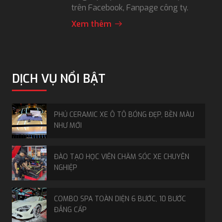
trên Facebook, Fanpage công ty.
Xem thêm
DỊCH VỤ NỔI BẬT
PHỦ CERAMIC XE Ô TÔ BÓNG ĐẸP, BỀN MÀU
NHƯ MỚI
ĐÀO TẠO HỌC VIÊN CHĂM SÓC XE CHUYÊN
NGHIỆP
COMBO SPA TOÀN DIỆN 6 BƯỚC, 10 BƯỚC
ĐẲNG CẤP