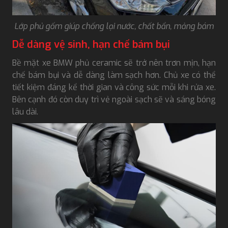
Lớp phủ gốm giúp chống lại nước, chất bẩn, mảng bám
Dễ dàng vệ sinh, hạn chế bám bụi
Bề mặt xe BMW phủ ceramic sẽ trở nên trơn mịn, hạn
chế bám bụi và dễ dàng làm sạch hơn. Chủ xe có thể
tiết kiệm đáng kể thời gian và công sức mỗi khi rửa xe.
Bên cạnh đó còn duy trì vẻ ngoài sạch sẽ và sáng bóng
lâu dài.