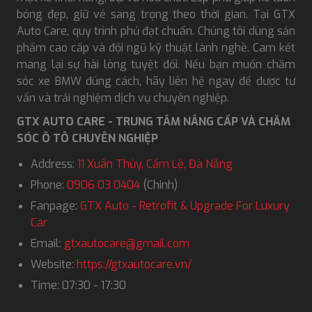
bóng đẹp, giữ vẻ sang trọng theo thời gian. Tại GTX
Auto Care, quy trình phủ đạt chuẩn. Chúng tôi dùng sản
phẩm cao cấp và đội ngũ kỹ thuật lành nghề. Cam kết
mang lại sự hài lòng tuyệt đối. Nếu bạn muốn chăm
sóc xe BMW đúng cách, hãy liên hệ ngay để được tư
vấn và trải nghiệm dịch vụ chuyên nghiệp.
GTX AUTO CARE - TRUNG TÂM NÂNG CẤP VÀ CHĂM
SÓC Ô TÔ CHUYÊN NGHIỆP
Address:
11 Xuân Thủy, Cẩm Lệ, Đà Nẵng
Phone:
0906 03 0404
(Chinh)
Fanpage:
GTX Auto - Retrofit & Upgrade For Luxury
Car
Email:
gtxautocare@gmail.com
Website:
https://gtxautocare.vn/
Time: 07:30 - 17:30