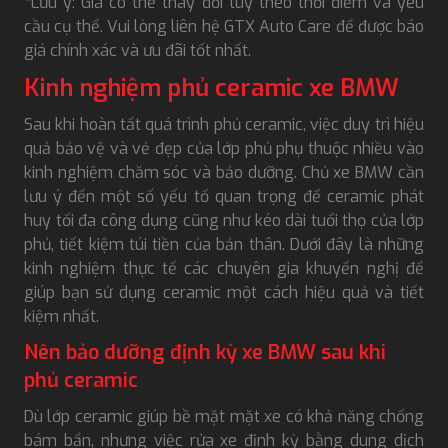
*Lưu ý: Giá có thể thay đổi tùy theo thời điểm và yêu
cầu cụ thể. Vui lòng liên hệ GTX Auto Care để được báo
giá chính xác và ưu đãi tốt nhất.
Kinh nghiệm phủ ceramic xe BMW
Sau khi hoàn tất quá trình phủ ceramic, việc duy trì hiệu
quả bảo vệ và vẻ đẹp của lớp phủ phụ thuộc nhiều vào
kinh nghiệm chăm sóc và bảo dưỡng. Chủ xe BMW cần
lưu ý đến một số yếu tố quan trọng để ceramic phát
huy tối đa công dụng cũng như kéo dài tuổi thọ của lớp
phủ, tiết kiệm túi tiền của bản thân. Dưới đây là những
kinh nghiệm thực tế các chuyên gia khuyến nghị để
giúp bạn sử dụng ceramic một cách hiệu quả và tiết
kiệm nhất.
Nên bảo dưỡng định kỳ xe BMW sau khi
phủ ceramic
Dù lớp ceramic giúp bề mặt mặt xe có khả năng chống
bám bẩn, nhưng việc rửa xe định kỳ bằng dung dịch