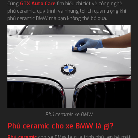
Cùng
GTX Auto Care
tìm hiểu chi tiết về công nghệ
phủ ceramic, quy trình và những lợi ích quan trọng khi
phủ ceramic BMW mà bạn không thể bỏ qua.
Phủ ceramic xe BMW
Phủ ceramic cho xe BMW là gì?
Phủ ceramic
cho xe BMW là quá trình phủ lên bề mặt