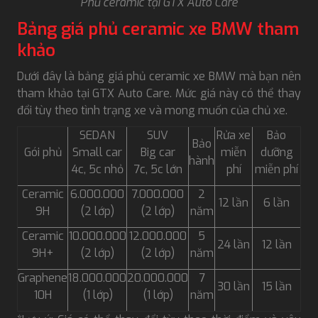
Phủ ceramic tại GTX Auto Care
Bảng giá phủ ceramic xe BMW tham
khảo
Dưới đây là bảng giá phủ ceramic xe BMW mà bạn nên
tham khảo tại GTX Auto Care. Mức giá này có thể thay
đổi tùy theo tình trạng xe và mong muốn của chủ xe.
SEDAN
SUV
Rửa xe
Bảo
Bảo
Gói phủ
Small car
Big car
miễn
dưỡng
hành
4c, 5c nhỏ
7c, 5c lớn
phí
miễn phí
Ceramic
6.000.000
7.000.000
2
12 lần
6 lần
9H
(2 lớp)
(2 lớp)
năm
Ceramic
10.000.000
12.000.000
5
24 lần
12 lần
9H+
(2 lớp)
(2 lớp)
năm
Graphene
18.000.000
20.000.000
7
30 lần
15 lần
10H
(1 lớp)
(1 lớp)
năm