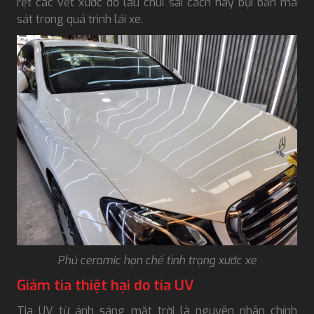
rệt các vết xước do lau chùi sai cách hay bụi bẩn ma
sát trong quá trình lái xe.
Phủ ceramic hạn chế tình trạng xước xe
Giảm tia thiệt hại do tia UV
Tia UV từ ánh sáng mặt trời là nguyên nhân chính