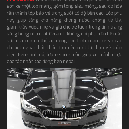
sơn xe một lớp màng gốm lỏng siêu mỏng, sau đó hóa
rắn thành lớp bảo vệ trong suốt có độ bền cao. Lớp phủ
này giúp tăng khả năng kháng nước, chống tia UV,
giảm trầy xước nhẹ và giữ cho xe luôn trong tình trạng
sáng bóng như mới. Ceramic không chỉ phủ trên bề mặt
sơn mà còn có thể áp dụng cho kính, mâm xe và các
chi tiết ngoại thất khác, tạo nên một lớp bảo vệ toàn
diện. Bên cạnh đó, lớp ceramic còn giúp xe tránh được
các tác nhân tác động bên ngoài.