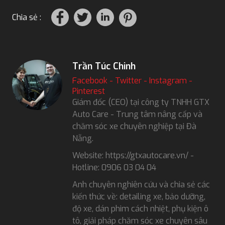
Chia sẻ :
Trần Túc Chinh
Facebook
-
Twitter
-
Instagram
-
Pinterest
Giám đốc (CEO) tại công ty TNHH GTX
Auto Care - Trung tâm nâng cấp và
chăm sóc xe chuyên nghiệp tại Đà
Nẵng.
Website: https://gtxautocare.vn/ -
Hotline: 0906 03 04 04
Anh chuyên nghiên cứu và chia sẻ các
kiến thức về: detailing xe, bảo dưỡng,
độ xe, dán phim cách nhiệt, phụ kiện ô
tô, giải pháp chăm sóc xe chuyên sâu