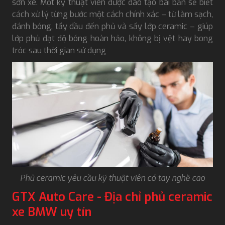
sơn xe. Một kỹ thuật viên được đào tạo bài bản sẽ biết
cách xử lý từng bước một cách chính xác – từ làm sạch,
đánh bóng, tẩy dầu đến phủ và sấy lớp ceramic – giúp
lớp phủ đạt độ bóng hoàn hảo, không bị vệt hay bong
tróc sau thời gian sử dụng
Phủ ceramic yêu cầu kỹ thuật viên có tay nghề cao
GTX Auto Care - Địa chỉ phủ ceramic
xe BMW uy tín