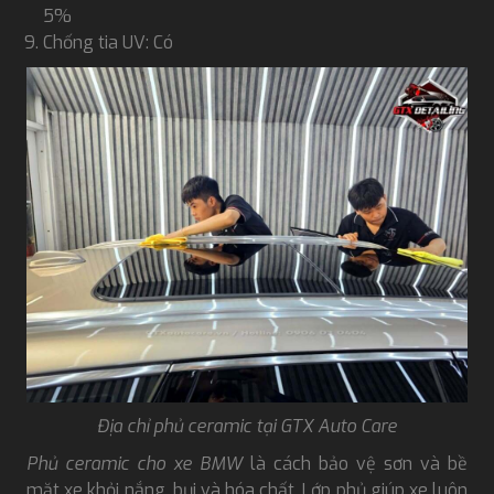
5%
Chống tia UV: Có
Địa chỉ phủ ceramic tại GTX Auto Care
Phủ ceramic cho xe BMW
là cách bảo vệ sơn và bề
mặt xe khỏi nắng, bụi và hóa chất. Lớp phủ giúp xe luôn