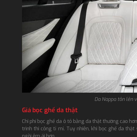
Da Nappa tôn lên 
Giá bọc ghế da thật
Chi phí bọc ghế da ô tô bằng da thật thường cao hơn
trình thi công tỉ mỉ. Tuy nhiên, khi bọc ghế da th
ngồi êm ái hơn.