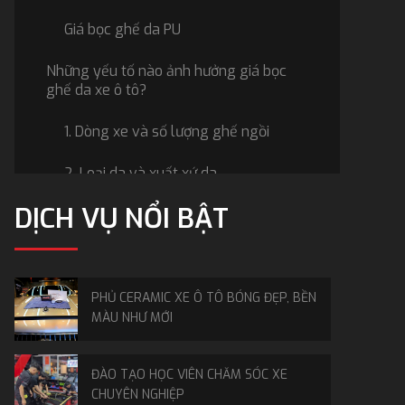
Giá bọc ghế da PU
Những yếu tố nào ảnh hưởng giá bọc
ghế da xe ô tô?
1. Dòng xe và số lượng ghế ngồi
2. Loại da và xuất xứ da
DỊCH VỤ NỔI BẬT
3. Kiểu may và thiết kế
4. Cơ sở bọc ghế da và tay nghề thợ
Nên bọc ghế da loại nào cho ô tô của
PHỦ CERAMIC XE Ô TÔ BÓNG ĐẸP, BỀN
bạn? Lời khuyên từ chuyên gia
MÀU NHƯ MỚI
1. Xác định mục đích bọc ghế da và ngân
ĐÀO TẠO HỌC VIÊN CHĂM SÓC XE
sách bản thân
CHUYÊN NGHIỆP