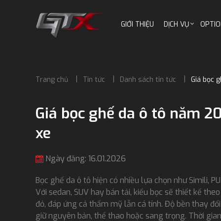
GIỚI THIỆU
DỊCH VỤ
OPTIO
Trang chủ
Tin tức
Danh sách tin tức
Giá bọc g
Giá bọc ghế da ô tô năm 202
xe
Ngày đăng: 16.01.2026
Bọc ghế da ô tô hiện có nhiều lựa chọn như Simili, PU
Với sedan, SUV hay bán tải, kiểu bọc sẽ thiết kế th
đỏ, đáp ứng cả thẩm mỹ lẫn cá tính. Độ bền thay đổi 
giữ nguyên bản, thể thao hoặc sang trọng. Thời gian