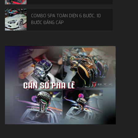
2. Cân nhắc yếu tố khí hậu
COMBO SPA TOÀN DIỆN 6 BƯỚC, 10
3. Lựa chọn màu sắc phù hợp với nội
BƯỚC ĐẲNG CẤP
ngoại thất xe
4. Nên đến các trung tâm bọc ghế da uy
tín, đã thi công nhiều xe
Quy trình bọc ghế da ô tô chuyên
nghiệp gồm những bước nào?
1. Tư vấn và chọn vật liệu
2. Tháo dỡ ghế và vỏ bọc cũ
3. Cắt may và tạo hình da mới
3. Bọc da và cố định
4. Lắp đặt lại ghế và hoàn thiện