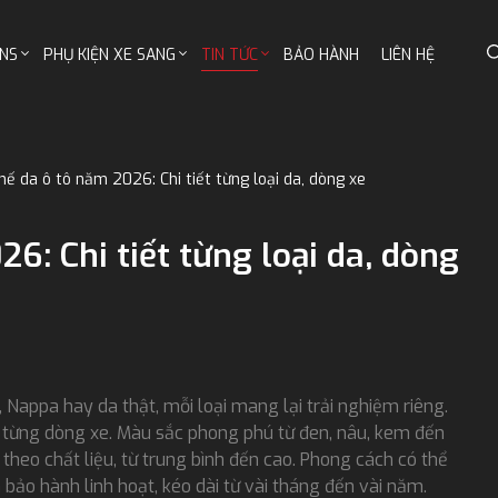
NS
PHỤ KIỆN XE SANG
TIN TỨC
BẢO HÀNH
LIÊN HỆ
hế da ô tô năm 2026: Chi tiết từng loại da, dòng xe
6: Chi tiết từng loại da, dòng
, Nappa hay da thật, mỗi loại mang lại trải nghiệm riêng.
eo từng dòng xe. Màu sắc phong phú từ đen, nâu, kem đến
theo chất liệu, từ trung bình đến cao. Phong cách có thể
 bảo hành linh hoạt, kéo dài từ vài tháng đến vài năm.