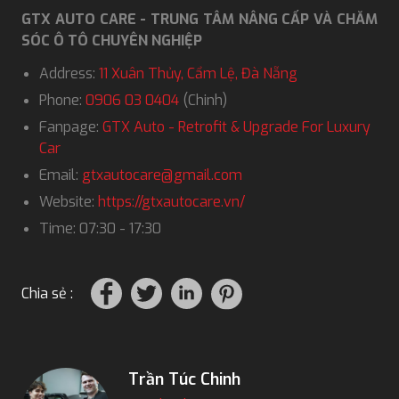
GTX AUTO CARE - TRUNG TÂM NÂNG CẤP VÀ CHĂM
SÓC Ô TÔ CHUYÊN NGHIỆP
Address:
11 Xuân Thủy, Cẩm Lệ, Đà Nẵng
Phone:
0906 03 0404
(Chinh)
Fanpage:
GTX Auto - Retrofit & Upgrade For Luxury
Car
Email:
gtxautocare@gmail.com
Website:
https://gtxautocare.vn/
Time: 07:30 - 17:30
Chia sẻ :
Trần Túc Chinh