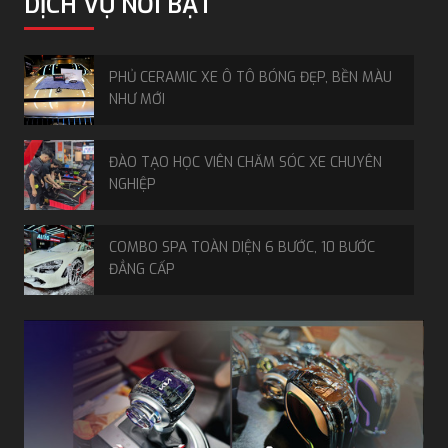
DỊCH VỤ NỔI BẬT
PHỦ CERAMIC XE Ô TÔ BÓNG ĐẸP, BỀN MÀU
NHƯ MỚI
ĐÀO TẠO HỌC VIÊN CHĂM SÓC XE CHUYÊN
NGHIỆP
COMBO SPA TOÀN DIỆN 6 BƯỚC, 10 BƯỚC
ĐẲNG CẤP