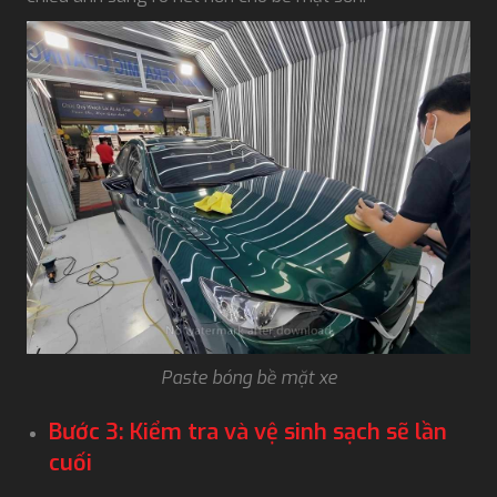
Paste bóng bề mặt xe
Bước 3: Kiểm tra và vệ sinh sạch sẽ lần
cuối