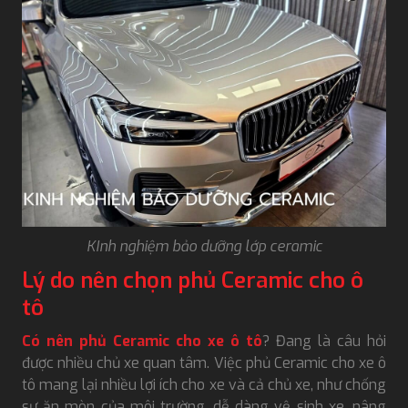
KInh nghiệm bảo dưỡng lớp ceramic
Lý do nên chọn phủ Ceramic cho ô
tô
Có nên phủ Ceramic cho xe ô tô
? Đang là câu hỏi
được nhiều chủ xe quan tâm. Việc phủ Ceramic cho xe ô
tô mang lại nhiều lợi ích cho xe và cả chủ xe, như chống
sự ăn mòn của môi trường, dễ dàng vệ sinh xe, nâng