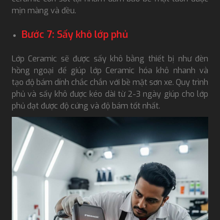
mịn màng và đều.
Bước 7: Sấy khô lớp phủ
Lớp Ceramic sẽ được sấy khô bằng thiết bị như đèn
hồng ngoại để giúp lớp Ceramic hóa khô nhanh và
tạo độ bám dính chắc chắn với bề mặt sơn xe. Quy trình
phủ và sấy khô được kéo dài từ 2-3 ngày giúp cho lớp
phủ đạt được độ cứng và độ bám tốt nhất.