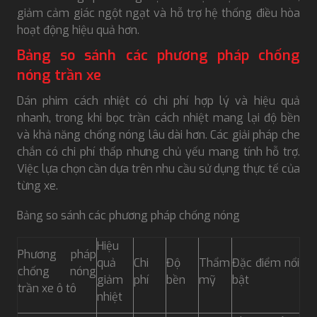
giảm cảm giác ngột ngạt và hỗ trợ hệ thống điều hòa
hoạt động hiệu quả hơn.
Bảng so sánh các phương pháp chống
nóng trần xe
Dán phim cách nhiệt có chi phí hợp lý và hiệu quả
nhanh, trong khi bọc trần cách nhiệt mang lại độ bền
và khả năng chống nóng lâu dài hơn. Các giải pháp che
chắn có chi phí thấp nhưng chủ yếu mang tính hỗ trợ.
Việc lựa chọn cần dựa trên nhu cầu sử dụng thực tế của
từng xe.
Bảng so sánh các phương pháp chống nóng
Hiệu
Phương pháp
quả
Chi
Độ
Thẩm
Đặc điểm nổi
chống nóng
giảm
phí
bền
mỹ
bật
trần xe ô tô
nhiệt