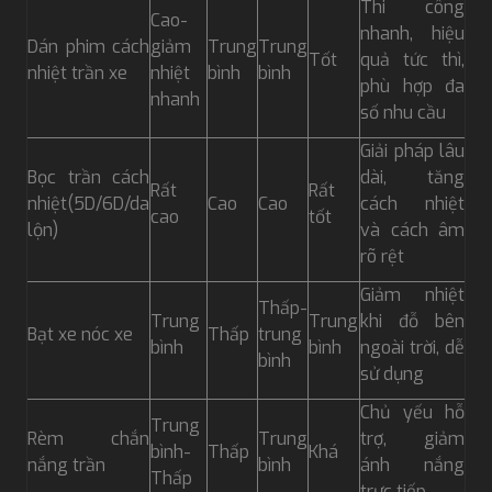
Thi công
Cao-
nhanh, hiệu
Dán phim cách
giảm
Trung
Trung
Tốt
quả tức thì,
nhiệt trần xe
nhiệt
bình
bình
phù hợp đa
nhanh
số nhu cầu
Giải pháp lâu
Bọc trần cách
dài, tăng
Rất
Rất
nhiệt(5D/6D/da
Cao
Cao
cách nhiệt
cao
tốt
lộn)
và cách âm
rõ rệt
Giảm nhiệt
Thấp-
Trung
Trung
khi đỗ bên
Bạt xe nóc xe
Thấp
trung
bình
bình
ngoài trời, dễ
bình
sử dụng
Chủ yếu hỗ
Trung
Rèm chắn
Trung
trợ, giảm
bình-
Thấp
Khá
nắng trần
bình
ánh nắng
Thấp
trực tiếp