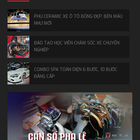
PHỦ CERAMIC XE Ô TÔ BÓNG ĐẸP, BỀN MÀU
NHƯ MỚI
ĐÀO TẠO HỌC VIÊN CHĂM SÓC XE CHUYÊN
NGHIỆP
COMBO SPA TOÀN DIỆN 6 BƯỚC, 10 BƯỚC
ĐẲNG CẤP