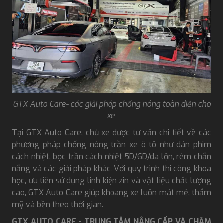
GTX Auto Care- các giải pháp chống nóng toàn diện cho
xe
Tại GTX Auto Care, chủ xe được tư vấn chi tiết về các
phương pháp chống nóng trần xe ô tô như dán phim
cách nhiệt, bọc trần cách nhiệt 5D/6D/da lộn, rèm chắn
nắng và các giải pháp khác. Với quy trình thi công khoa
học, ưu tiên sử dụng linh kiện zin và vật liệu chất lượng
cao, GTX Auto Care giúp khoang xe luôn mát mẻ, thẩm
mỹ và bền theo thời gian.
GTX AUTO CARE - TRUNG TÂM NÂNG CẤP VÀ CHĂM