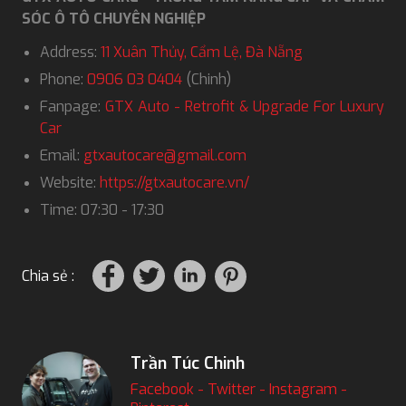
SÓC Ô TÔ CHUYÊN NGHIỆP
Address:
11 Xuân Thủy, Cẩm Lệ, Đà Nẵng
Phone:
0906 03 0404
(Chinh)
Fanpage:
GTX Auto - Retrofit & Upgrade For Luxury
Car
Email:
gtxautocare@gmail.com
Website:
https://gtxautocare.vn/
Time: 07:30 - 17:30
Chia sẻ :
Trần Túc Chinh
Facebook
-
Twitter
-
Instagram
-