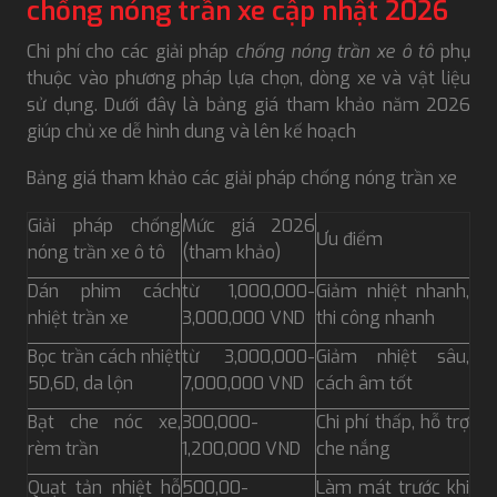
chống nóng trần xe cập nhật 2026
Chi phí cho các giải pháp
chống nóng trần xe ô tô
phụ
thuộc vào phương pháp lựa chọn, dòng xe và vật liệu
sử dụng. Dưới đây là bảng giá tham khảo năm 2026
giúp chủ xe dễ hình dung và lên kế hoạch
Bảng giá tham khảo các giải pháp chống nóng trần xe
Giải pháp chống
Mức giá 2026
Ưu điểm
nóng trần xe ô tô
(tham khảo)
Dán phim cách
từ 1,000,000-
Giảm nhiệt nhanh,
nhiệt trần xe
3,000,000 VND
thi công nhanh
Bọc trần cách nhiệt
từ 3,000,000-
Giảm nhiệt sâu,
5D,6D, da lộn
7,000,000 VND
cách âm tốt
Bạt che nóc xe,
300,000-
Chi phí thấp, hỗ trợ
rèm trần
1,200,000 VND
che nắng
Quạt tản nhiệt hỗ
500,00-
Làm mát trước khi