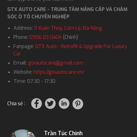
GTX AUTO CARE - TRUNG TÂM NÂNG CẤP VÀ CHĂM
SÓC Ô TÔ CHUYÊN NGHIỆP
Address:
11 Xuân Thủy, Cẩm Lệ, Đà Nẵng
Phone:
0906 03 0404
(Chinh)
Fanpage:
GTX Auto - Retrofit & Upgrade For Luxury
Car
Email:
gtxautocare@gmail.com
Website:
https://gtxautocare.vn/
Time: 07:30 - 17:30
Chia sẻ :
Trần Túc Chinh