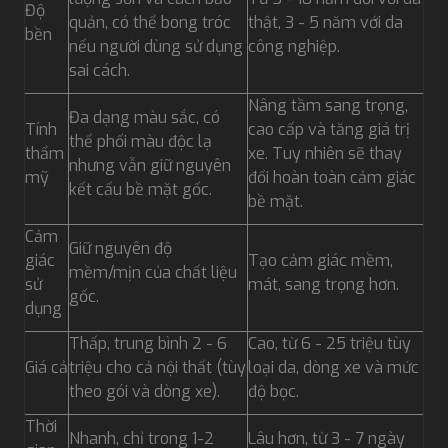
Độ
quản, có thể bong tróc
thật, 3 - 5 năm với da
bền
nếu người dùng sử dụng
công nghiệp.
sai cách.
Nâng tầm sang trọng,
Đa dạng màu sắc, có
Tính
cao cấp và tăng giá trị
thể phối màu độc lạ
thẩm
xe. Tuy nhiên sẽ thay
nhưng vẫn giữ nguyên
mỹ
đổi hoàn toàn cảm giác
kết cấu bề mặt gốc.
bề mặt.
Cảm
Giữ nguyên độ
giác
Tạo cảm giác mềm,
mềm/mịn của chất liệu
sử
mát, sang trọng hơn.
gốc.
dụng
Thấp, trung bình 2 - 6
Cao, từ 6 - 25 triệu tùy
Giá cả
triệu cho cả nội thất (tùy
loại da, dòng xe và mức
theo gói và dòng xe).
độ bọc.
Thời
Nhanh, chỉ trong 1-2
Lâu hơn, từ 3 - 7 ngày