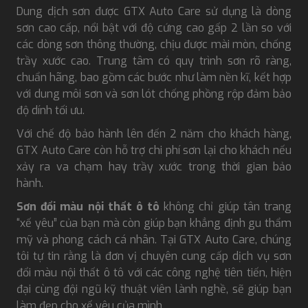
Dung dịch sơn được GTX Auto Care sử dụng là dòng
sơn cao cấp, nổi bật với độ cứng cao gấp 2 lần so với
các dòng sơn thông thường, chịu được mài mòn, chống
trầy xước cao. Trung tâm có quy trình sơn rõ ràng,
chuẩn hãng, bao gồm các bước như làm nền kĩ, kết hợp
với dung môi sơn và sơn lót chống phồng rộp đảm bảo
độ dính tối ưu.
Với chế độ bảo hành lên đến 2 năm cho khách hàng,
GTX Auto Care còn hỗ trợ chi phí sơn lại cho khách nếu
xảy ra va chạm hay trầy xước trong thời gian bảo
hành.
Sơn đổi màu nội thất ô tô
không chỉ giúp tân trang
“xế yêu” của bạn mà còn giúp bạn khẳng định gu thẩm
mỹ và phong cách cá nhân. Tại GTX Auto Care, chúng
tôi tự tin rằng là đơn vị chuyên cung cấp dịch vụ sơn
đổi màu nội thất ô tô với các công nghệ tiên tiến, hiện
đại cùng đội ngũ kỹ thuật viên lành nghề, sẽ giúp bạn
làm đẹp cho xế yêu của mình.