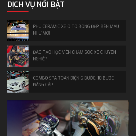
DỊCH VỤ NỔI BẬT
PHỦ CERAMIC XE Ô TÔ BÓNG ĐẸP, BỀN MÀU
NHƯ MỚI
ĐÀO TẠO HỌC VIÊN CHĂM SÓC XE CHUYÊN
NGHIỆP
COMBO SPA TOÀN DIỆN 6 BƯỚC, 10 BƯỚC
ĐẲNG CẤP