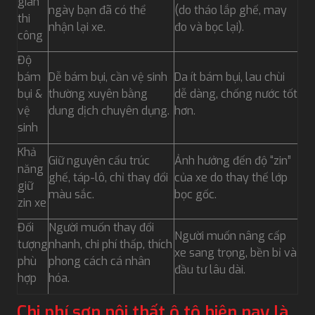
gian
ngày bạn đã có thể
(do tháo lắp ghế, may
thi
nhận lại xe.
đo và bọc lại).
công
Độ
bám
Dễ bám bụi, cần vệ sinh
Da ít bám bụi, lau chùi
bụi &
thường xuyên bằng
dễ dàng, chống nước tốt
vệ
dung dịch chuyên dụng.
hơn.
sinh
Khả
Giữ nguyên cấu trúc
Ảnh hưởng đến độ “zin”
năng
ghế, táp-lô, chỉ thay đổi
của xe do thay thế lớp
giữ
màu sắc.
bọc gốc.
zin xe
Đối
Người muốn thay đổi
Người muốn nâng cấp
tượng
nhanh, chi phí thấp, thích
xe sang trọng, bền bỉ và
phù
phong cách cá nhân
đầu tư lâu dài.
hợp
hóa.
Chi phí sơn nội thất ô tô hiện nay là