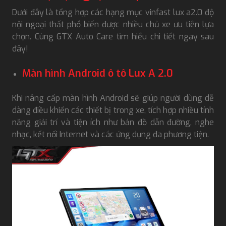
Dưới đây là tổng hợp các hạng mục vinfast lux a2.0 độ
nội ngoại thất phổ biến được nhiều chủ xe ưu tiên lựa
chọn. Cùng GTX Auto Care tìm hiểu chi tiết ngay sau
đây!
Màn hình Android ô tô Lux A 2.0
Khi nâng cấp màn hình Android sẽ giúp người dùng dễ
dàng điều khiển các thiết bị trong xe, tích hợp nhiều tính
năng giải trí và tiện ích như bản đồ dẫn đường, nghe
nhạc, kết nối Internet và các ứng dụng đa phương tiện.