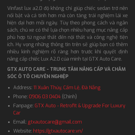
Vinfast lux a2.0 độ không chỉ giúp chiếc sedan trở nên
nổi bật và cá tính hơn mà còn tăng trải nghiệm lái xe
hiện đại hơn mỗi ngày. Tùy theo phong cách và ngân
sách, chủ xe có thể lựa chọn nhiều hạng mục nâng cấp
phù hợp từ ngoại thất đến nội thất và công nghệ tiện
ích. Hy vọng những thông tin trên sẽ giúp bạn có thêm
nhiều kinh nghiệm rõ ràng hơn trước khi quyết định
nâng cấp chiếc Lux A2.0 của mình tại GTX Auto Care.
GTX AUTO CARE - TRUNG TÂM NÂNG CẤP VÀ CHĂM
SÓC Ô TÔ CHUYÊN NGHIỆP
Address:
11 Xuân Thủy, Cẩm Lệ, Đà Nẵng
Phone:
0906 03 0404
(Chinh)
Fanpage:
GTX Auto - Retrofit & Upgrade For Luxury
Car
Email:
gtxautocare@gmail.com
Website:
https://gtxautocare.vn/