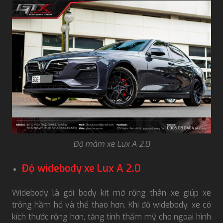
Độ mâm xe Lux A 2.0
Độ widebody xe Lux A 2.0
Widebody là gói body kit mở rộng thân xe giúp xe
trông hầm hố và thể thao hơn. Khi độ widebody, xe có
kích thước rộng hơn, tăng tính thẩm mỹ cho ngoại hình