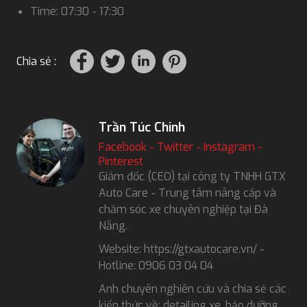
Time: 07:30 - 17:30
Chia sẻ :
Trần Túc Chinh
Facebook
-
Twitter
-
Instagram
-
Pinterest
Giám đốc (CEO) tại công ty TNHH GTX
Auto Care - Trung tâm nâng cấp và
chăm sóc xe chuyên nghiệp tại Đà
Nẵng.
Website: https://gtxautocare.vn/ -
Hotline: 0906 03 04 04
Anh chuyên nghiên cứu và chia sẻ các
kiến thức về: detailing xe, bảo dưỡng,