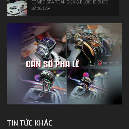
COMBO SPA TOÀN DIỆN 6 BƯỚC, 10 BƯỚC
ĐẲNG CẤP
TIN TỨC KHÁC