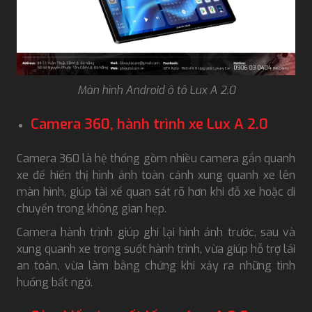
Màn hình Android ô tô Lux A 2.0
Camera 360, hành trình xe Lux A 2.0
Camera 360 là hệ thống gồm nhiều camera gắn quanh
xe để hiển thị hình ảnh toàn cảnh xung quanh xe lên
màn hình, giúp tài xế quan sát rõ hơn khi đỗ xe hoặc di
chuyển trong không gian hẹp.
Camera hành trình giúp ghi lại hình ảnh trước, sau và
xung quanh xe trong suốt hành trình, vừa giúp hỗ trợ lái
an toàn, vừa làm bằng chứng khi xảy ra những tình
huống bất ngờ.