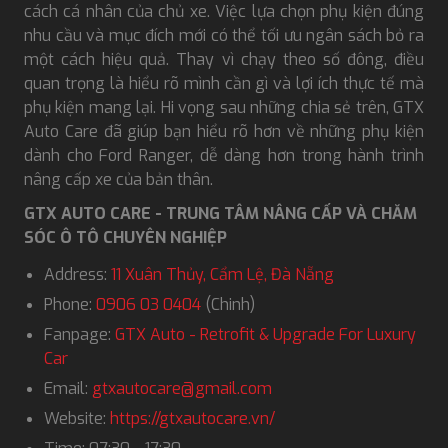
cách cá nhân của chủ xe. Việc lựa chọn phụ kiện đúng
nhu cầu và mục đích mới có thể tối ưu ngân sách bỏ ra
một cách hiệu quả. Thay vì chạy theo số đông, điều
quan trọng là hiểu rõ mình cần gì và lợi ích thực tế mà
phụ kiện mang lại. Hi vọng sau những chia sẻ trên, GTX
Auto Care đã giúp bạn hiểu rõ hơn về những phụ kiện
dành cho Ford Ranger, dễ dàng hơn trong hành trình
nâng cấp xe của bản thân.
GTX AUTO CARE - TRUNG TÂM NÂNG CẤP VÀ CHĂM
SÓC Ô TÔ CHUYÊN NGHIỆP
Address:
11 Xuân Thủy, Cẩm Lệ, Đà Nẵng
Phone:
0906 03 0404
(Chinh)
Fanpage:
GTX Auto - Retrofit & Upgrade For Luxury
Car
Email:
gtxautocare@gmail.com
Website:
https://gtxautocare.vn/