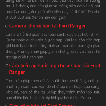
đáng kể khi đi ban đêm hoặc thời tiết mưa và sương
mù. Hệ thống đèn còn giúp xe trông hiện đại và nổi bật
hơn. Các dòng đèn phổ biến hiện nay có thể kể đến như
Bi LED, LED bar, Xenon hay đèn gầm.
Camera cho xe bán tải Ford Ranger
Camera hỗ trợ quan sát toàn cảnh, đặc biệt hữu ích khi
lùi xe hoặc di chuyển ở góc hẹp. Vài loại còn tích hợp
ghi hình hành trình, tăng tính an toàn khi tham gia giao
thông. Phụ kiện này giúp giảm những rủi ro va chạm, hỗ
trợ người lái tự tin hơn.
Cảm biến áp suất lốp cho xe bán tải Ford
Ranger
Cảm biến giúp theo dõi áp suất lốp theo thời gian thực,
phát hiện sớm các vấn đề như lốp non hoặc quá căng.
Nhờ đó, bạn có thể xử lý kịp thời, tránh mòn lốp, tiêu
hao nhiên liệu hoặc nổ lốp khi quá hơi ở tốc độ cao.