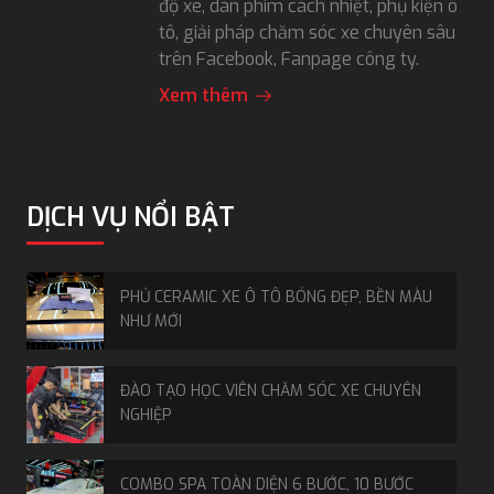
độ xe, dán phim cách nhiệt, phụ kiện ô
tô, giải pháp chăm sóc xe chuyên sâu
trên Facebook, Fanpage công ty.
Xem thêm
DỊCH VỤ NỔI BẬT
PHỦ CERAMIC XE Ô TÔ BÓNG ĐẸP, BỀN MÀU
NHƯ MỚI
ĐÀO TẠO HỌC VIÊN CHĂM SÓC XE CHUYÊN
NGHIỆP
COMBO SPA TOÀN DIỆN 6 BƯỚC, 10 BƯỚC