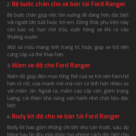
Bệ bước chân cho xe bán tải Ford Ranger
Bệ bước chân giúp việc lên xuống dễ dàng hơn, đặc biệt
với người lớn tuổi hoặc trẻ em. Đồng thời, phụ kiện này
còn bảo vệ, hạn chế trầy xước hông xe khi ra vào
thường xuyên.
Một số mẫu mang tính trang trí, hoặc giúp xe trở nên
cứng cáp và thể thao hơn.
Mâm xe độ cho Ford Ranger
Mâm độ giúp diện mạo tổng thể của xe trở nên hầm hố
hơn rõ rệt, vừa mạnh mẽ mà còn cá tính hơn nhiều so
với mâm zin. Ngoài ra, mâm cao cấp còn giảm trọng
lượng, cải thiện khả năng vận hành nhờ chất liệu đặc
biệt.
Body kit độ cho xe bán tải Ford Ranger
Body kit bao gồm những chi tiết như cản trước, sau, ốp
hông hay lip đều góp phần tạo phong cách đặc biệt cho