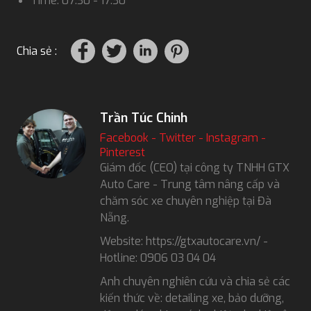
Time: 07:30 - 17:30
Chia sẻ :
Trần Túc Chinh
Facebook
-
Twitter
-
Instagram
-
Pinterest
Giám đốc (CEO) tại công ty TNHH GTX
Auto Care - Trung tâm nâng cấp và
chăm sóc xe chuyên nghiệp tại Đà
Nẵng.
Website: https://gtxautocare.vn/ -
Hotline: 0906 03 04 04
Anh chuyên nghiên cứu và chia sẻ các
kiến thức về: detailing xe, bảo dưỡng,