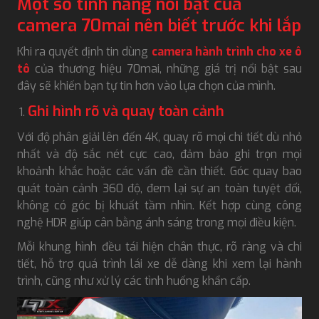
Một số tính năng nổi bật của
camera 70mai nên biết trước khi lắp
Khi ra quyết định tin dùng
camera hành trình cho xe ô
tô
của thương hiệu 70mai, những giá trị nổi bật sau
đây sẽ khiến bạn tự tin hơn vào lựa chọn của mình.
Ghi hình rõ và quay toàn cảnh
Với độ phân giải lên đến 4K, quay rõ mọi chi tiết dù nhỏ
nhất và độ sắc nét cực cao, đảm bảo ghi trọn mọi
khoảnh khắc hoặc các vấn đề cần thiết. Góc quay bao
quát toàn cảnh 360 độ, đem lại sự an toàn tuyệt đối,
không có góc bị khuất tầm nhìn. Kết hợp cùng công
nghệ HDR giúp cân bằng ánh sáng trong mọi điều kiện.
Mỗi khung hình đều tái hiện chân thực, rõ ràng và chi
tiết, hỗ trợ quá trình lái xe dễ dàng khi xem lại hành
trình, cũng như xử lý các tình huống khẩn cấp.