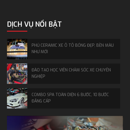
DỊCH VỤ NỔI BẬT
PHỦ CERAMIC XE Ô TÔ BÓNG ĐẸP, BỀN MÀU
NHƯ MỚI
ĐÀO TẠO HỌC VIÊN CHĂM SÓC XE CHUYÊN
NGHIỆP
COMBO SPA TOÀN DIỆN 6 BƯỚC, 10 BƯỚC
ĐẲNG CẤP