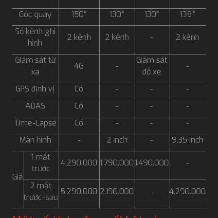
Góc quay
150°
130°
130°
138°
Số kênh ghi
2 kênh
2 kênh
-
2 kênh
hình
Giám sát từ
Giám sát
4G
-
-
xa
đỗ xe
GPS định vị
Có
-
-
-
ADAS
Có
-
-
-
Time-Lapse
Có
-
-
-
Màn hình
-
2 inch
-
9.35 inch
1 mắt
4.290.000
1.790.000
1.490.000
-
trước
Giá
2 mắt
5.290.000
2.190.000
-
4.290.000
trước-sau