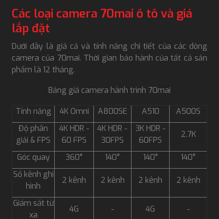
Các loại camera 70mai ô tô và giá
lắp đặt
Dưới đây là giá cả và tính năng chi tiết của các dòng
camera của 70mai. Thời gian bảo hành của tất cả sản
phẩm là 12 tháng.
Bảng giá camera hành trình 70mai
Tính năng
4K Omni
A800SE
A510
A500S
Độ phân
4K HDR -
4K HDR -
3K HDR -
2.7K
giải & FPS
60 FPS
30FPS
60FPS
Góc quay
360°
140°
140°
140°
Số kênh ghi
2 kênh
2 kênh
2 kênh
2 kênh
hình
Giám sát từ
4G
-
4G
-
xa