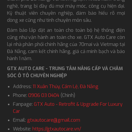
nghề, trang bị đầy đủ mọi máy móc, công cụ hiện đại.
Kỹ thuật viên chuyên nghiệp, đảm bảo hiểu rõ mọi
dòng xe cũng như tính chuyên môn sâu.
Đảm bảo lắp đặt an toàn cho toàn bộ hệ thống điện
cũng như vận hành an toàn cho xe. GTX Auto Care còn
lại nhà phân phối chính hãng của 70mai và Vietmap tại
Đà Nẵng, cam kết chính hãng, giá cả minh bạch và bảo
hành 1 năm.
GTX AUTO CARE - TRUNG TÂM NÂNG CẤP VÀ CHĂM
SÓC Ô TÔ CHUYÊN NGHIỆP
Address:
11 Xuân Thủy, Cẩm Lệ, Đà Nẵng
Phone:
0906 03 0404
(Chinh)
Fanpage:
GTX Auto - Retrofit & Upgrade For Luxury
Car
Email:
gtxautocare@gmail.com
Website:
https://gtxautocare.vn/