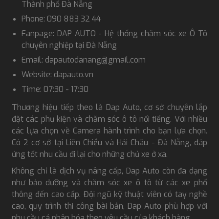
Thành phố Đà Nẵng
Phone: 090 883 32 44
Fanpage: DAP AUTO - Hệ thống chăm sóc xe Ô Tô
chuyên nghiệp tại Đà Nẵng
Email: dapautodanang@gmail.com
Website: dapauto.vn
Time: 07:30 - 17:30
Thương hiệu tiếp theo là Dap Auto, cơ sở chuyên lắp
đặt các phụ kiện và chăm sóc ô tô nổi tiếng. Với nhiều
các lựa chọn về Camera hành trình cho bạn lựa chọn.
Có 2 cơ sở tại Liên Chiểu và Hải Châu - Đà Nẵng, đáp
ứng tốt nhu cầu đi lại cho những chủ xe ở xa.
Không chỉ là dịch vụ nâng cấp, Dap Auto còn đa dạng
như bảo dưỡng và chăm sóc xe ô tô từ các xe phổ
thông đến cao cấp. Đội ngũ kỹ thuật viên có tay nghề
cao, quy trình thi công bài bản, Dap Auto phù hợp với
nhu cầu cá nhân hóa theo yêu cầu của khách hàng.