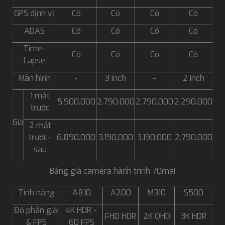
GPS định vị
Có
Có
Có
Có
ADAS
Có
Có
Có
Có
Time-
Có
Có
Có
Có
Lapse
Màn hình
-
3 inch
-
2 inch
1 mắt
5.900.000
2.790.000
2.790.000
2.290.000
trước
Giá
2 mắt
trước-
6.890.000
3.190.000
3.190.000
2.790.000
sau
Bảng giá camera hành trình 70mai
Tính năng
A810
A200
M310
S500
Độ phân giải
4K HDR -
FHD HDR
2K QHD
3K HDR
& FPS
60 FPS